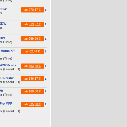
r (Tinte)
10DW
270,17 €
ab
1
er
10DW
319,57 €
ab
1
er
0DW
269,99 €
ab
1
r (Tinte)
n Home XP-
62,44 €
ab
1
r (Tinte)
MA2600cwfx
353,48 €
ab
1
er (Laser/LED)
MF667Cdw
346,17 €
ab
1
er (Laser/LED)
70
189,00 €
ab
1
r (Tinte)
 Pro MFP
335,80 €
ab
1
er (Laser/LED)