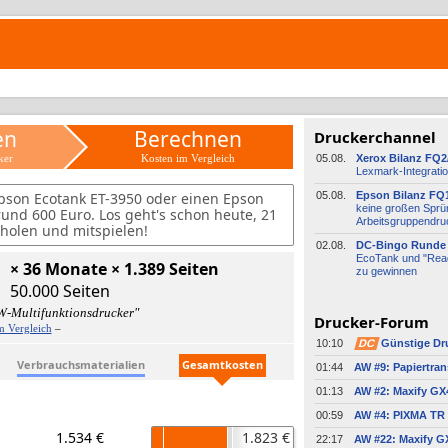
en
Berechnen
Druckerchannel
ker
Kosten im Vergleich
05.08.
Xerox Bilanz FQ2
Lexmark-
​Integrati
pson Ecotank ET-3950 oder einen Epson
05.08.
Epson Bilanz FQ
keine großen Sprü
nd 600 Euro. Los geht's schon heute, 21
Arbeitsgruppendru
n holen und mitspielen!
02.08.
DC-
​Bingo Runde 
EcoTank und "Read
× 36 Monate × 1.389 Seiten
zu gewinnen
50.000 Seiten
W-Multifunktionsdrucker"
Drucker-Forum
m Vergleich
–
10:10
DC
Günstige Dr
Verbrauchsmaterialien
Gesamtkosten
01:44
01:13
00:59
AW #4: PIXMA TR 
1.534 €
1.823 €
22:17