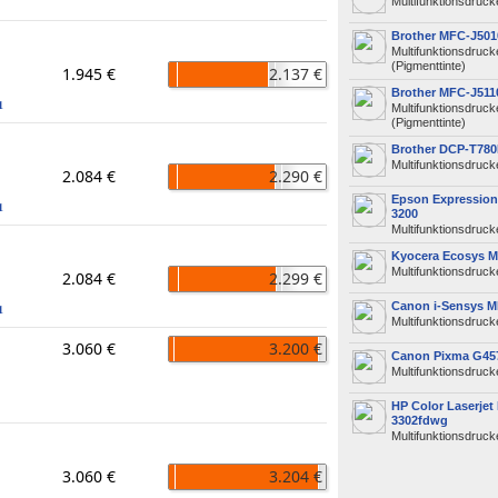
Multifunktionsdrucke
Brother MFC-J50
Multifunktionsdruck
(Pigmenttinte)
1.945 €
2.137 €
Brother MFC-J51
1
Multifunktionsdruck
(Pigmenttinte)
Brother DCP-T78
Multifunktionsdrucke
2.084 €
2.290 €
Epson Expressio
1
3200
Multifunktionsdrucke
Kyocera Ecosys 
Multifunktionsdruck
2.084 €
2.299 €
Canon i-Sensys 
1
Multifunktionsdruck
3.060 €
3.200 €
Canon Pixma G45
Multifunktionsdrucke
HP Color Laserjet
3302fdwg
Multifunktionsdruck
3.060 €
3.204 €