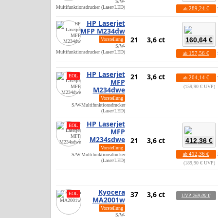
S/W-
Multifunktionsdrucker (Laser/LED)
289,24 €
ab
HP Laserjet
MFP M234dw
21
3,6 ct
160,64 €
Vorstellung
S/W-
Multifunktionsdrucker (Laser/LED)
157,56 €
ab
HP Laserjet
21
3,6 ct
EOL
204,14 €
ab
MFP
159,90 € UVP
M234dwe
Vorstellung
S/W-Multifunktionsdrucker
(Laser/LED)
HP Laserjet
EOL
MFP
M234sdwe
21
3,6 ct
412,36 €
Vorstellung
412,36 €
ab
S/W-Multifunktionsdrucker
(Laser/LED)
189,90 € UVP
Kyocera
37
3,6 ct
EOL
UVP
269,00 €
MA2001w
Vorstellung
S/W-