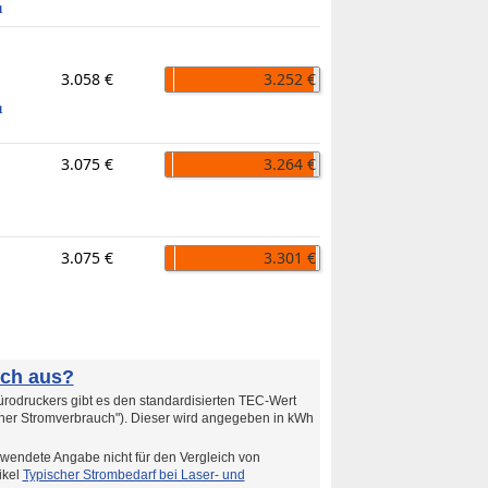
1
3.058 €
3.252 €
1
3.075 €
3.264 €
3.075 €
3.301 €
uch aus?
rodruckers gibt es den standardisierten TEC-Wert
cher Stromverbrauch"). Dieser wird angegeben in kWh
wendete Angabe nicht für den Vergleich von
ikel
Typischer Strombedarf bei Laser- und