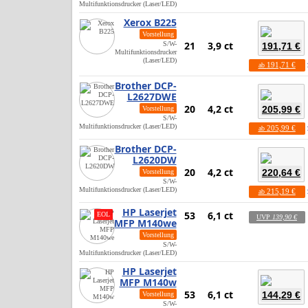
Multifunktionsdrucker (Laser/LED)
Xerox B225
Vorstellung
21
3,9 ct
S/W-
191,71 €
Multifunktionsdrucker
(Laser/LED)
191,71 €
ab
Brother DCP-
L2627DWE
20
4,2 ct
205,99 €
Vorstellung
S/W-
Multifunktionsdrucker (Laser/LED)
205,99 €
ab
Brother DCP-
L2620DW
20
4,2 ct
220,64 €
Vorstellung
S/W-
Multifunktionsdrucker (Laser/LED)
215,19 €
ab
HP Laserjet
53
6,1 ct
EOL
UVP
139,90 €
MFP M140we
Vorstellung
S/W-
Multifunktionsdrucker (Laser/LED)
HP Laserjet
MFP M140w
53
6,1 ct
144,29 €
Vorstellung
S/W-