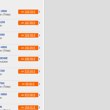
-3950
318,39 €
ab
1
r (Tinte)
5150
167,89 €
ab
1
er
4050
329,99 €
ab
1
er
-4950
343,99 €
ab
1
r (Tinte)
60DWE
289,99 €
ab
1
drucker
7150
576,84 €
ab
1
er
50i
99,90 €
ab
1
r (Tinte)
-5850
873,90 €
ab
1
er
06
258,81 €
ab
1