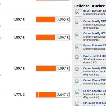
1
Beliebte Drucker
Epson Ecotank ET
Multifunktionsdrucke
1.807 €
1.965 €
Canon Maxify MB
Multifunktionsdruck
1
(Pigmenttinte)
Canon Maxify GX
1.807 €
1.967 €
Multifunktionsdruck
1
(Pigmenttinte)
Epson Ecotank ET
Multifunktionsdrucke
Brother MFC-L28
S/W-Multifunktions
(Laser/LED)
1.807 €
1.997 €
Canon Maxify GX
Multifunktionsdruck
(Pigmenttinte)
1
Canon Pixma TS77
Multifunktionsdrucke
Epson Ecotank ET
1.778 €
2.047 €
Multifunktionsdruck
(Pigmenttinte)
HP Smart Tank 60