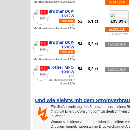
Multifunktionsdrucker (Laser/LED)
144,29 €
ab
Brother DCP-
EOL
1612W
53
6,1 ct
199,99 €
Vorstellung
S/W-
Multifunktionsdrucker (Laser/LED)
199,99 €
ab
194,00 € UVP
Brother DCP-
54
6,2 ct
EOL
UVP
189,00 €
1610W
Vorstellung
S/W-
Multifunktionsdrucker (Laser/LED)
Brother MFC-
54
6,2 ct
EOL
UVP
226,00 €
1910W
S/W-
Multifunktionsdrucker
(Laser/LED)
Und wie sieht's mit dem Stromverbra
Für die Ausweisung des Stromverbrauchs eines Bü
↯
("Typical Energy Consumption", zu deutsch "typis
je Woche.
Warum sich diese von den meisten Herstellern ver
Druckern eignet, haben wir im Druckerchannel-Art