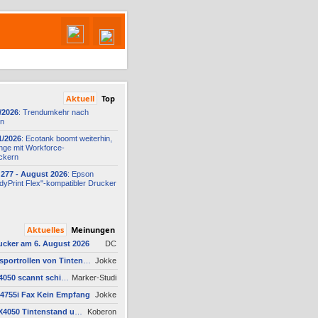
Aktuell
Top
/2026
: Trendumkehr nach
on
1/2026
: Ecotank boomt weiterhin,
nge mit Workforce-
ckern
277 -
​ August 2026
: Epson
yPrint Flex"-
​kompatibler Drucker
Aktuelles
Meinungen
ucker am 6. August 2026
DC
AW #9: Papiertransportrollen von Tintenrückständen befreien, aber womit?
Jokke
AW #2: Maxify GX4050 scannt schief?
Marker-Studi
4755i Fax Kein Empfang
Jokke
AW #22: Maxify GX4050 Tintenstand unzuverlässig + Nachfüll-Problem - Druckkopf in Gefahr
Koberon