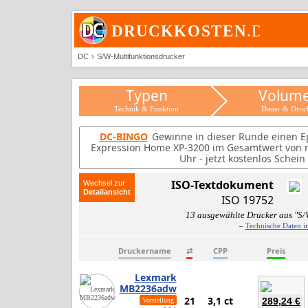
DC
S/W-Multifunktionsdrucker
Typen
Volum
Technik & Funktion
Dauer & Druc
DC-BINGO
Gewinne in dieser Runde einen E
Expression Home XP-3200 im Gesamtwert von ru
Uhr - jetzt kostenlos Schei
ISO-Textdokument
Wechsel zur
ISO 19752
13 ausgewählte Drucker aus "S/
–
Technische Daten i
Druckername
⇄
CPP
Preis
Lexmark
MB2236adw
21
3,1 ct
289,24 €
Vorstellung