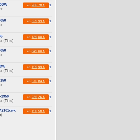
10DW
286,78 €
ab
1
er
4050
329,99 €
ab
1
er
05
189,00 €
ab
1
r (Tinte)
7050
849,00 €
ab
1
er
0DW
199,99 €
ab
1
r (Tinte)
7150
576,84 €
ab
1
er
-2950
236,26 €
ab
1
r (Tinte)
PA2101cwx
190,58 €
ab
1
D)