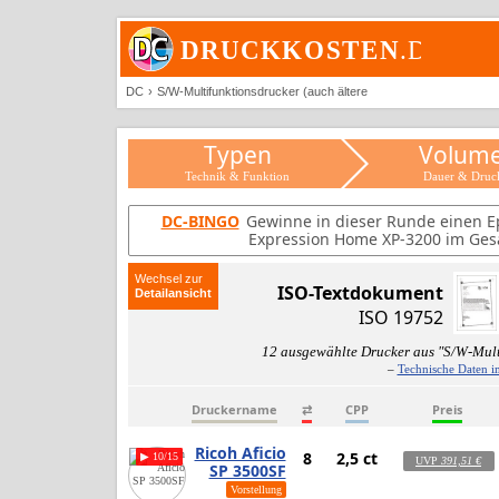
DC
S/W-Multifunktionsdrucker (auch ältere
Typen
Volum
Technik & Funktion
Dauer & Druc
DC-BINGO
Gewinne in dieser Runde einen E
Expression Home XP-3200 im Ges
Wechsel zur
ISO-Textdokument
ISO 19752
12 ausgewählte Drucker aus "S/W-Mult
–
Technische Daten i
Druckername
⇄
CPP
Preis
Ricoh Aficio
8
2,5 ct
▶ 10/15
UVP
391,51 €
SP 3500SF
Vorstellung