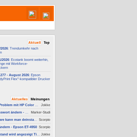
Aktuell
Top
/2026
: Trendumkehr nach
on
1/2026
: Ecotank boomt weiterhin,
nge mit Workforce-
ckern
277 -
​ August 2026
: Epson
yPrint Flex"-
​kompatibler Drucker
Aktuelles
Meinungen
AW #10: Scanner Problem mit HP Color Laserjet Pro MFP M479fdw
Jokke
AW #3: Admin Passwort ändern - Epson ET-4950
Marker-Studi
Welche Software kann man deinstallieren - welche ich zwingend erforderlich
Scorpio
ndern - Epson ET-4950
Scorpio
AW #2: Tintenfüllstand wird angezeigt Tintenfüllstand wird angezeigt, aber unter Druckkopf-Status --
Jokke