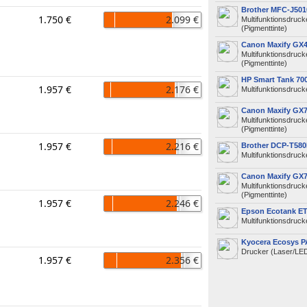
Brother MFC-J50
1.750 €
2.099 €
Multifunktionsdruck
(Pigmenttinte)
Canon Maxify GX
Multifunktionsdruck
(Pigmenttinte)
HP Smart Tank 70
1.957 €
2.176 €
Multifunktionsdrucke
Canon Maxify GX
Multifunktionsdruck
(Pigmenttinte)
1.957 €
2.216 €
Brother DCP-T58
Multifunktionsdrucke
Canon Maxify GX
Multifunktionsdruck
(Pigmenttinte)
1.957 €
2.246 €
Epson Ecotank ET
Multifunktionsdrucke
Kyocera Ecosys 
Drucker (Laser/LE
1.957 €
2.356 €