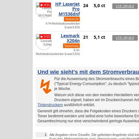
HP Laserjet
24
5,0 ct
▶ 4/15
UVP
299,00 €
Pro
M1536dnf
Testbericht
S/W-Multifunktionsdrucker
(Laser/LED)
Lexmark
21
5,1 ct
▶ 2/13
UVP
299,00 €
X204n
Vorstellung
S/W-
Multifunktionsdrucker (Laser/LED)
Und wie sieht's mit dem Stromverbra
Für die Ausweisung des Stromverbrauchs eines Bü
↯
("Typical Energy Consumption", zu deutsch "typis
je Woche.
Warum sich diese von den meisten Herstellern ver
Druckern eignet, haben wir im Druckerchannel-Art
Tintendruckern
ausführlich erklärt.
Generell gilt ohnehin, dass die Folgekosten eines Druckers s
Toner bestimmt werden und selbst eine hohe beworbene Ersp
Gesamtrechnung nur eine verschwindend geringe Auswirkun
1
Alle Angaben ohne Gewähr. Die gelisteten Angebote sind ke
Euro inkl. Mehrwertsteuer zzgl. Verpackungs- und Versandk