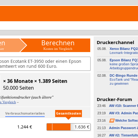
en
Berechnen
Druckerchannel
ker
Kosten im Vergleich
05.08.
Xerox Bilanz FQ2
Lexmark-
​Integrati
pson Ecotank ET-3950 oder einen Epson
05.08.
Epson Bilanz FQ
keine großen Sprü
amtwert von rund 600 Euro.
Arbeitsgruppendru
02.08.
DC-
​Bingo Runde 
× 36 Monate × 1.389 Seiten
EcoTank und "Read
zu gewinnen
50.000 Seiten
ifunktionsdrucker (auch ältere"
Drucker-Forum
m Vergleich
–
23:46
Verbrauchsmaterialien
Gesamtkosten
23:19
23:16
✉
1.244 €
1.636 €
21:13
Admin Passwort ä
16:27