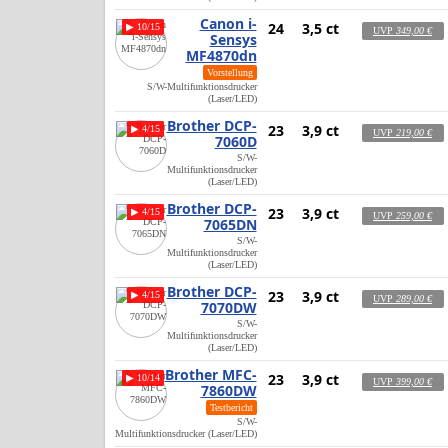
Canon i-
24
3,5 ct
▶ 10/15
UVP
349,00 €
Sensys
MF4870dn
Vorstellung
S/W-Multifunktionsdrucker
(Laser/LED)
Brother DCP-
23
3,9 ct
▶ 4/15
UVP
219,00 €
7060D
S/W-
Multifunktionsdrucker
(Laser/LED)
Brother DCP-
23
3,9 ct
▶ 4/15
UVP
259,00 €
7065DN
S/W-
Multifunktionsdrucker
(Laser/LED)
Brother DCP-
23
3,9 ct
▶ 4/15
UVP
289,00 €
7070DW
S/W-
Multifunktionsdrucker
(Laser/LED)
Brother MFC-
23
3,9 ct
▶ 10/14
UVP
399,00 €
7860DW
Testbericht
S/W-
Multifunktionsdrucker (Laser/LED)