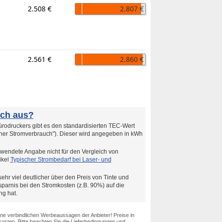
2.508 €
2.807 €
2.561 €
2.860 €
uch aus?
rodruckers gibt es den standardisierten TEC-Wert
cher Stromverbrauch"). Dieser wird angegeben in kWh
wendete Angabe nicht für den Vergleich von
ikel
Typischer Strombedarf bei Laser- und
ehr viel deutlicher über den Preis von Tinte und
arnis bei den Stromkosten (z.B. 90%) auf die
g hat.
ine verbindlichen Werbeaussagen der Anbieter! Preise in
osten. Bitte beachten Sie die Lieferbedingungen und