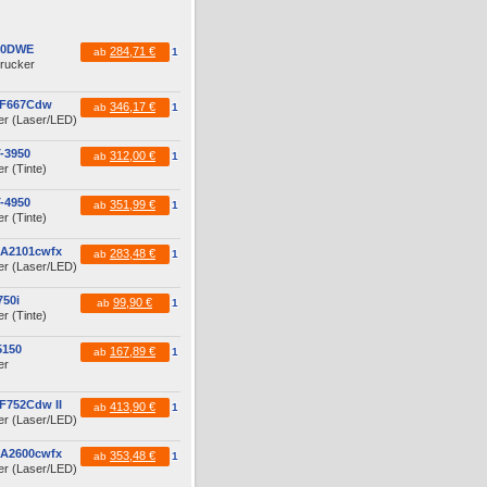
60DWE
284,71 €
ab
1
drucker
MF667Cdw
346,17 €
ab
1
er (Laser/LED)
-3950
312,00 €
ab
1
r (Tinte)
-4950
351,99 €
ab
1
r (Tinte)
MA2101cwfx
283,48 €
ab
1
er (Laser/LED)
50i
99,90 €
ab
1
r (Tinte)
5150
167,89 €
ab
1
er
F752Cdw II
413,90 €
ab
1
er (Laser/LED)
MA2600cwfx
353,48 €
ab
1
er (Laser/LED)