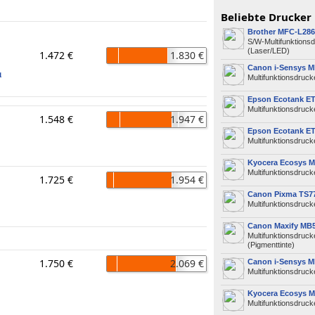
Beliebte Drucker
Brother MFC-L28
S/W-Multifunktions
(Laser/LED)
1.472 €
1.830 €
Canon i-Sensys 
1
Multifunktionsdruck
Epson Ecotank ET
Multifunktionsdrucke
1.548 €
1.947 €
Epson Ecotank ET
Multifunktionsdrucke
Kyocera Ecosys 
Multifunktionsdruck
1.725 €
1.954 €
Canon Pixma TS77
Multifunktionsdrucke
Canon Maxify MB
Multifunktionsdruck
(Pigmenttinte)
1.750 €
2.069 €
Canon i-Sensys M
Multifunktionsdruck
Kyocera Ecosys 
Multifunktionsdruck