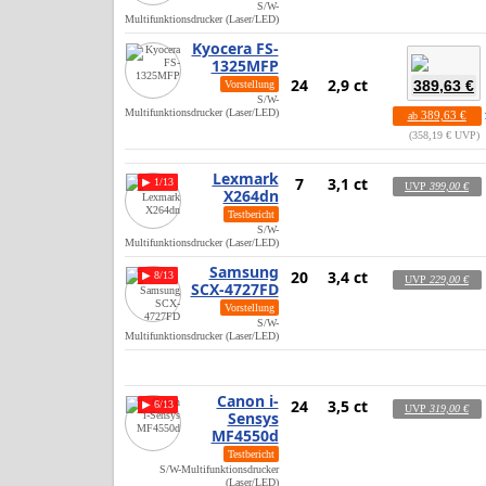
S/W-
Multifunktionsdrucker (Laser/LED)
Kyocera FS-
1325MFP
24
2,9 ct
389,63 €
Vorstellung
S/W-
Multifunktionsdrucker (Laser/LED)
389,63 €
ab
358,19 € UVP
Lexmark
7
3,1 ct
▶ 1/13
UVP
399,00 €
X264dn
Testbericht
S/W-
Multifunktionsdrucker (Laser/LED)
Samsung
20
3,4 ct
▶ 8/13
UVP
229,00 €
SCX-4727FD
Vorstellung
S/W-
Multifunktionsdrucker (Laser/LED)
Canon i-
24
3,5 ct
▶ 6/13
UVP
319,00 €
Sensys
MF4550d
Testbericht
S/W-Multifunktionsdrucker
(Laser/LED)