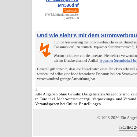
M1536dnf
Testbericht
S/W-Multifunktionsdrucker
(Laser/LED)
Und wie sieht's mit dem Stromverbra
Für die Ausweisung des Stromverbrauchs eines Bürodruck
↯
Consumption", zu deutsch "typischer Stromverbrauch").
Warum sich diese von den meisten Herstellern verwendete
wir im Druckerchannel-Artikel
Typischer Strombedarf be
Generell gilt ohnehin, dass die Folgekosten eines Druckers sehr viel
werden und selbst eine hohe beworbene Ersparnis bei den Stromkost
verschwindend geringe Auswirkung hat.
1
Alle Angaben ohne Gewähr. Die gelisteten Angebote sind kein
in Euro inkl. Mehrwertsteuer zzgl. Verpackungs- und Versand
Versandspesen bei Online-Bestellungen.
© 1998-2026 Ein Ange
ISO/IEC 2