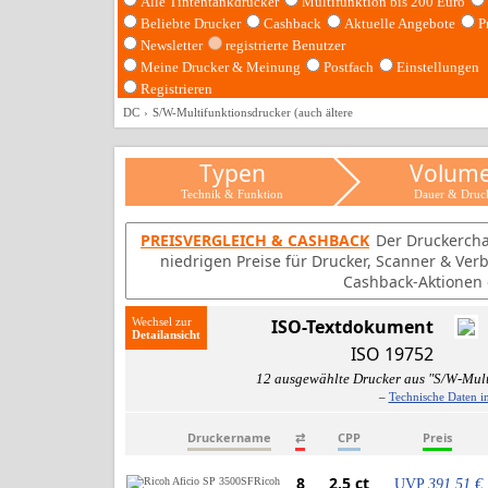
Alle Tintentankdrucker
Multifunktion bis 200 Euro
Beliebte Drucker
Cashback
Aktuelle Angebote
P
Newsletter
registrierte Benutzer
Meine Drucker & Meinung
Postfach
Einstellungen
Registrieren
DC
S/W-Multifunktionsdrucker (auch ältere
Typen
Volum
Technik & Funktion
Dauer & Druc
PREISVERGLEICH & CASHBACK
Der Druckercha
niedrigen Preise für Drucker, Scanner & Ver
Cashback-Aktionen d
Wechsel zur
ISO-Textdokument
ISO 19752
12 ausgewählte Drucker aus "S/W-Mult
–
Technische Daten i
Druckername
⇄
CPP
Preis
8
2,5 ct
Ricoh
UVP
391,51 €