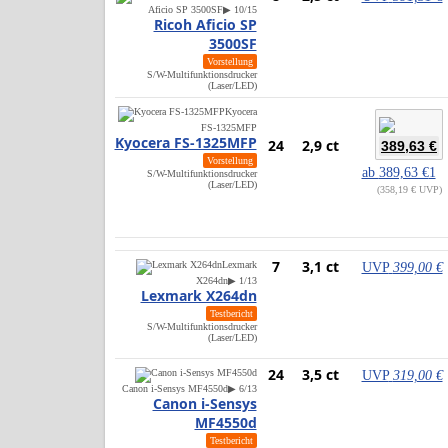
Aficio SP 3500SF
▶ 10/15
Ricoh Aficio SP
3500SF
Vorstellung
S/W-Multifunktionsdrucker
(Laser/LED)
Kyocera
FS-1325MFP
Kyocera FS-1325MFP
24
2,9 ct
389,63 €
Vorstellung
ab
389,63 €
1
S/W-Multifunktionsdrucker
(Laser/LED)
358,19 € UVP
7
3,1 ct
Lexmark
UVP
399,00 €
X264dn
▶ 1/13
Lexmark X264dn
Testbericht
S/W-Multifunktionsdrucker
(Laser/LED)
24
3,5 ct
UVP
319,00 €
Canon i-Sensys MF4550d
▶ 6/13
Canon i-Sensys
MF4550d
Testbericht