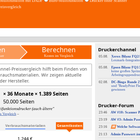
Multifunktion mit DADF
Büro-Multifunktion
Drucker ohne Scanner
reisvergleich
en
Berechnen
Druckerchannel
ker
Kosten im Vergleich
05.08.
Xerox Bilanz FQ2
Lexmark-
​Integrati
05.08.
Epson Bilanz FQ1/
nnel-Preisvergleich hilft beim Finden von
keine großen Sprün
brauchsmaterialien. Wir zeigen aktuelle
Arbeitsgruppendru
er Hersteller.
02.08.
DC-
​Bingo Runde 2
und "ReadyPrint Fle
gewinnen
× 36 Monate × 1.389 Seiten
50.000 Seiten
Drucker-Forum
ifunktionsdrucker (auch ältere"
23:46
m Vergleich
–
23:19
Verbrauchsmaterialien
Gesamtkosten
23:16
✉
21:13
Admin Passwort än
1.244 €