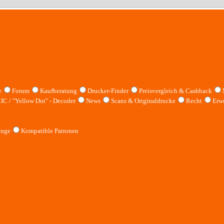
e
Forum
Kaufberatung
Drucker-Finder
Preisvergleich & Cashback
IC / "Yellow Dot" - Decoder
News
Scans & Originaldrucke
Recht
Erwe
inge
Kompatible Patronen