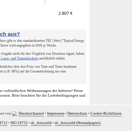
2.807 €
uch aus?
ers gibt es den standardisierten TEC-Wert ("Typical Energy
 Dieser wird angegeben in kWh je Woche.
 Angabe nicht für den Vergleich von Druckern eignet, haben
i Laser- und Tintendruckern
ausführlich erklärt.
 deutlicher über den Preis von Tinte und Toner bestimmt
en (z.B. 90%) auf die Gesamtrechnung nur eine
e verbindlichen Werbeaussagen der Anbieter! Preise
kosten. Bitte beachten Sie die Lieferbedingungen und
bot von
Druckerchannel
•
Impressum
•
Datenschutz
•
Cookie-Richtlinien
4712
•
ISO 19752
•
dc_fotoyield
•
dc_fotoyield (Normalpapier)