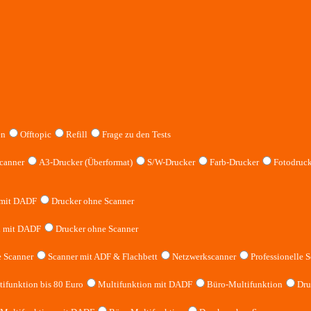
en
Offtopic
Refill
Frage zu den Tests
canner
A3-Drucker (Überformat)
S/W-Drucker
Farb-Drucker
Fotodruck
 mit DADF
Drucker ohne Scanner
n mit DADF
Drucker ohne Scanner
 Scanner
Scanner mit ADF & Flachbett
Netzwerkscanner
Professionelle S
ifunktion bis 80 Euro
Multifunktion mit DADF
Büro-Multifunktion
Dru