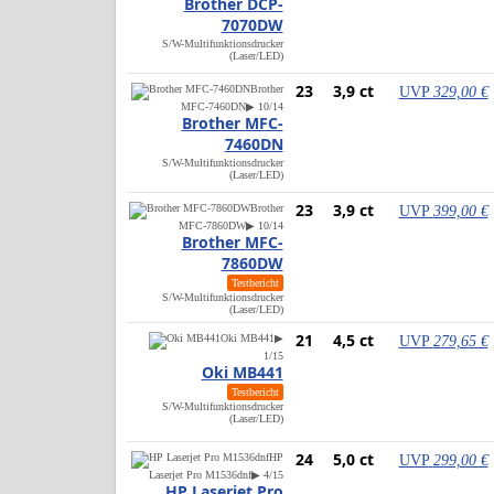
Brother DCP-
7070DW
S/W-Multifunktionsdrucker
(Laser/LED)
23
3,9 ct
Brother
UVP
329,00 €
MFC-7460DN
▶ 10/14
Brother MFC-
7460DN
S/W-Multifunktionsdrucker
(Laser/LED)
23
3,9 ct
Brother
UVP
399,00 €
MFC-7860DW
▶ 10/14
Brother MFC-
7860DW
Testbericht
S/W-Multifunktionsdrucker
(Laser/LED)
21
4,5 ct
Oki MB441
▶
UVP
279,65 €
1/15
Oki MB441
Testbericht
S/W-Multifunktionsdrucker
(Laser/LED)
24
5,0 ct
HP
UVP
299,00 €
Laserjet Pro M1536dnf
▶ 4/15
HP Laserjet Pro