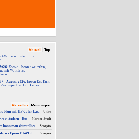
Aktuell
Top
/2026
: Trendumkehr nach
on
2026
: Ecotank boomt weiterhin,
ge mit Workforce-
ckern
77 -
​ August 2026
: Epson EcoTank
x"-
​kompatibler Drucker zu
Aktuelles
Meinungen
AW #10: Scanner Problem mit HP Color Laserjet Pro MFP M479fdw
Jokke
AW #3: Admin Passwort ändern - Epson ET-4950
Marker-Studi
Welche Software kann man deinstallieren - welche ich zwingend erforderlich
Scorpio
dern - Epson ET-4950
Scorpio