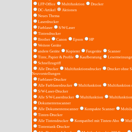
LFP-Office
Multifunktion
Drucker
DC-Artikel
Aktionen
Neues Thema
Laserdrucker
Farblaser
S/W-Laser
Tintendrucker
Brother
Canon
Epson
HP
Weitere Geräte
andere Geräte
Kopierer
Faxgeräte
Scanner
Tinte, Papier & Profile
Kaufberatung
Lesermeinung
Schnellzugriff
Alle Drucker
Multifunktionsdrucker
Drucker ohne S
Neuvorstellungen
Farblaser-Drucker
Alle Farblaserdrucker
Multifunktion
Multifunktion
S/W-Laser-Drucker
Alle S/W-Laserdrucker
Multifunktion
Multifunktio
Dokumentenscanner
Alle Dokumentenscanner
Kompakte Scanner
Mobile
Tinten-Drucker
Alle Tintendrucker
Kompatibel mit Tinten-Abo
Mult
Tintentank-Drucker