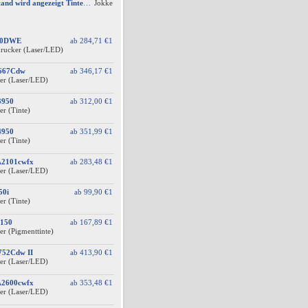
AW #2: Tintenfüllstand wird angezeigt Tintenfüllstand wird angezeigt, aber unter Druckkopf-Status --
Jokke
60DWE
ab
284,71 €
1
drucker (Laser/LED)
F667Cdw
ab
346,17 €
1
er (Laser/LED)
3950
ab
312,00 €
1
er (Tinte)
4950
ab
351,99 €
1
er (Tinte)
A2101cwfx
ab
283,48 €
1
er (Laser/LED)
50i
ab
99,90 €
1
er (Tinte)
150
ab
167,89 €
1
er (Pigmenttinte)
752Cdw II
ab
413,90 €
1
er (Laser/LED)
A2600cwfx
ab
353,48 €
1
er (Laser/LED)