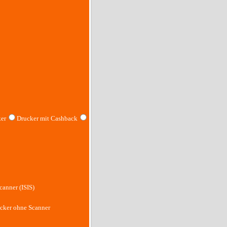
er
Drucker mit Cashback
canner (ISIS)
cker ohne Scanner