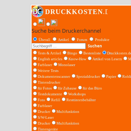
Suche beim Druckerchannel
Überall
Artikel
Forum
Produkte
Suchen
Tests & Artikel
Bingo
Bestenliste
Druckkosten.d
English articles
Know-How
Artikel von Lesern
M
Farblaser
Monolaser
Weitere Tests
Dokumentenscanner
Spezialdrucker
Papier
Rohl
Tintendrucker
für Fotos
für Zuhause
für das Büro
Testdokumente
Workshops
Foto
Refill
Resttintenbehälter
Farblaser
Drucker
Multifunktion
S/W-Laser
Drucker
Multifunktion
Tintengeräte