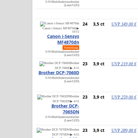
S/W-Multifunktionsdrucker
(Laser/LED)
24
3,5 ct
UVP
349,00 €
Canon i-Sensys MF4870dn
▶
10/15
Canon i-Sensys
MF4870dn
Vorstellung
S/W-Multifunktionsdrucker
(Laser/LED)
23
3,9 ct
Brother
UVP
219,00 €
DCP-7060D
▶ 4/15
Brother DCP-7060D
S/W-Multifunktionsdrucker
(Laser/LED)
23
3,9 ct
Brother
UVP
259,00 €
DCP-7065DN
▶ 4/15
Brother DCP-
7065DN
S/W-Multifunktionsdrucker
(Laser/LED)
23
3,9 ct
Brother
UVP
289,00 €
DCP-7070DW
▶ 4/15