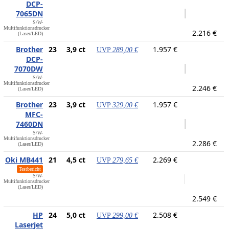
DCP-
7065DN
S/W-
Multifunktionsdrucker
2.216 €
(Laser/LED)
Brother
23
3,9 ct
1.957 €
UVP
289,00 €
DCP-
7070DW
S/W-
Multifunktionsdrucker
2.246 €
(Laser/LED)
Brother
23
3,9 ct
1.957 €
UVP
329,00 €
MFC-
7460DN
S/W-
Multifunktionsdrucker
2.286 €
(Laser/LED)
Oki MB441
21
4,5 ct
2.269 €
UVP
279,65 €
Testbericht
S/W-
Multifunktionsdrucker
(Laser/LED)
2.549 €
HP
24
5,0 ct
2.508 €
UVP
299,00 €
Laserjet