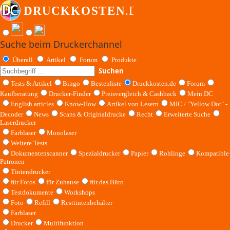
Suche beim Druckerchannel
Überall
Artikel
Forum
Produkte
Suchen
Tests & Artikel
Bingo
Bestenliste
Druckkosten.de
Forum
Kaufberatung
Drucker-Finder
Preisvergleich & Cashback
Mein DC
English articles
Know-How
Artikel von Lesern
MIC / "Yellow Dot" -
Decoder
News
Scans & Originaldrucke
Recht
Erweiterte Suche
Laserdrucker
Farblaser
Monolaser
Weitere Tests
Dokumentenscanner
Spezialdrucker
Papier
Rohlinge
Kompatible
Patronen
Tintendrucker
für Fotos
für Zuhause
für das Büro
Testdokumente
Workshops
Foto
Refill
Resttintenbehälter
Farblaser
Drucker
Multifunktion