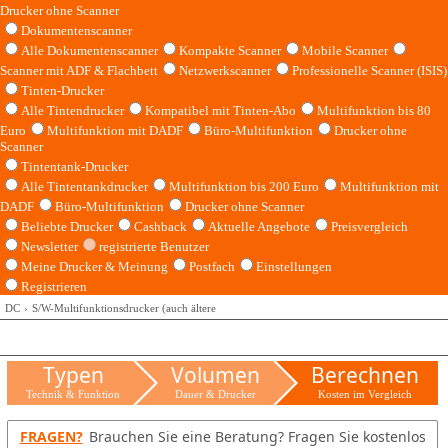
Drucker ohne Scanner
Dokumentenscanner
Alle Dokumentenscanner
Kompakte Scanner
Mobile Scanner
Scanner mit ADF & Flachbett
Netzwerkscanner
Professionelle Scanner (ISIS)
Tinten-Drucker
Alle Tintendrucker
Kompatibel mit Tinten-Abo
Multifunktion bis 80
Euro
Multifunktion mit DADF
Büro-Multifunktion
Drucker ohne
Scanner
Tintentank-Drucker
Alle Tintentankdrucker
Multifunktion bis 200 Euro
Multifunktion mit
DADF
Büro-Multifunktion
Drucker ohne Scanner
Beliebte Drucker
Cashback
Aktuelle Angebote
Preisvergleich
Newsletter
registrierte Benutzer
Meine Drucker & Meinung
Postfach
Einstellungen
Registrieren
DC
S/W-Multifunktionsdrucker (auch ältere
Typen
Volumen
Berechnen
Technik & Funktion
Dauer & Drucker
Kosten im Vergleich
FRAGEN?
Brauchen Sie eine Beratung? Fragen Sie kostenlos