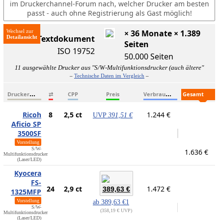
im Druckerchannel-Forum nach, welcher Drucker am besten
passt - auch ohne Registrierung als Gast möglich!
Wechsel zur
× 36 Monate × 1.389
ISO-Textdokument
Seiten
ISO 19752
50.000 Seiten
11 ausgewählte Drucker aus "S/W-Multifunktionsdrucker (auch ältere"
–
Technische Daten im Vergleich
–
D
ruckername
V
erbrauchsmaterialien
G
esamtkosten
⇄
CPP
Preis
Ricoh
8
2,5 ct
1.244 €
UVP
391,51 €
Aficio SP
3500SF
Vorstellung
S/W-
1.636 €
Multifunktionsdrucker
(Laser/LED)
Kyocera
FS-
24
2,9 ct
1.472 €
389,63 €
1325MFP
Vorstellung
ab
389,63 €
1
S/W-
358,19 € UVP
Multifunktionsdrucker
(Laser/LED)