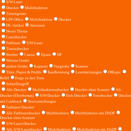
S/W-Laser
Drucker
Multifunktion
Tintengeräte
LFP-Office
Multifunktion
Drucker
DC-Artikel
Aktionen
Neues Thema
Laserdrucker
Farblaser
S/W-Laser
Tintendrucker
Brother
Canon
Epson
HP
Weitere Geräte
andere Geräte
Kopierer
Faxgeräte
Scanner
Tinte, Papier & Profile
Kaufberatung
Lesermeinungen
Offtopic
Refill
Frage zu den Tests
Schnellzugriff
Alle Drucker
Multifunktionsdrucker
Drucker ohne Scanner
A3-
Drucker (Überformat)
S/W-Drucker
Farb-Drucker
Fotodrucker
Drucker
mit Cashback
Neuvorstellungen
Farblaser-Drucker
Alle Farblaserdrucker
Multifunktion
Multifunktion mit DADF
Drucker ohne Scanner
S/W-Laser-Drucker
Alle S/W-Laserdrucker
Multifunktion
Multifunktion mit DADF