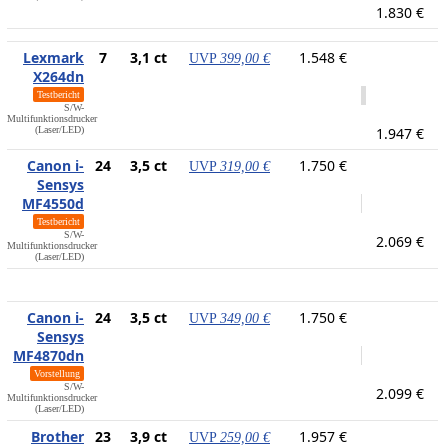
1.830 €
Lexmark
7
3,1 ct
1.548 €
UVP
399,00 €
X264dn
Testbericht
S/W-
Multifunktionsdrucker
(Laser/LED)
1.947 €
Canon i-
24
3,5 ct
1.750 €
UVP
319,00 €
Sensys
MF4550d
Testbericht
S/W-
2.069 €
Multifunktionsdrucker
(Laser/LED)
Canon i-
24
3,5 ct
1.750 €
UVP
349,00 €
Sensys
MF4870dn
Vorstellung
S/W-
2.099 €
Multifunktionsdrucker
(Laser/LED)
Brother
23
3,9 ct
1.957 €
UVP
259,00 €