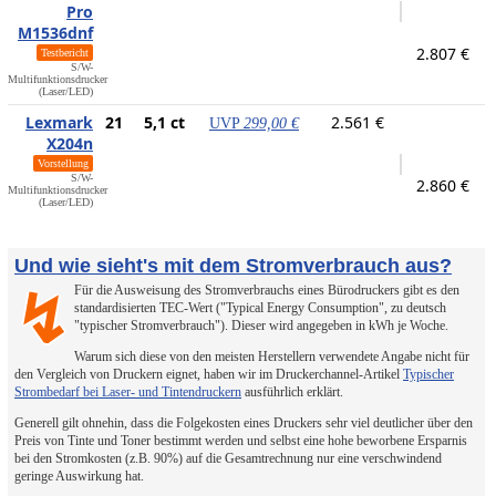
Pro
M1536dnf
2.807 €
Testbericht
S/W-
Multifunktionsdrucker
(Laser/LED)
Lexmark
21
5,1 ct
2.561 €
UVP
299,00 €
X204n
Vorstellung
S/W-
2.860 €
Multifunktionsdrucker
(Laser/LED)
Und wie sieht's mit dem Stromverbrauch aus?
Für die Ausweisung des Stromverbrauchs eines Bürodruckers gibt es den
↯
standardisierten TEC-Wert ("Typical Energy Consumption", zu deutsch
"typischer Stromverbrauch"). Dieser wird angegeben in kWh je Woche.
Warum sich diese von den meisten Herstellern verwendete Angabe nicht für
den Vergleich von Druckern eignet, haben wir im Druckerchannel-Artikel
Typischer
Strombedarf bei Laser- und Tintendruckern
ausführlich erklärt.
Generell gilt ohnehin, dass die Folgekosten eines Druckers sehr viel deutlicher über den
Preis von Tinte und Toner bestimmt werden und selbst eine hohe beworbene Ersparnis
bei den Stromkosten (z.B. 90%) auf die Gesamtrechnung nur eine verschwindend
geringe Auswirkung hat.