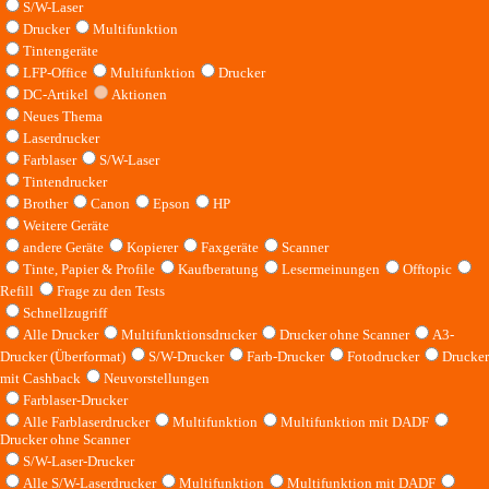
S/W-Laser
Drucker
Multifunktion
Tintengeräte
LFP-Office
Multifunktion
Drucker
DC-Artikel
Aktionen
Neues Thema
Laserdrucker
Farblaser
S/W-Laser
Tintendrucker
Brother
Canon
Epson
HP
Weitere Geräte
andere Geräte
Kopierer
Faxgeräte
Scanner
Tinte, Papier & Profile
Kaufberatung
Lesermeinungen
Offtopic
Refill
Frage zu den Tests
Schnellzugriff
Alle Drucker
Multifunktionsdrucker
Drucker ohne Scanner
A3-
Drucker (Überformat)
S/W-Drucker
Farb-Drucker
Fotodrucker
Drucker
mit Cashback
Neuvorstellungen
Farblaser-Drucker
Alle Farblaserdrucker
Multifunktion
Multifunktion mit DADF
Drucker ohne Scanner
S/W-Laser-Drucker
Alle S/W-Laserdrucker
Multifunktion
Multifunktion mit DADF