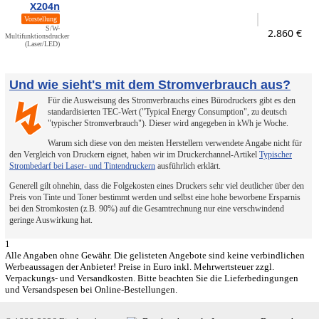
X204n
Vorstellung
S/W-
2.860 €
Multifunktionsdrucker
(Laser/LED)
Und wie sieht's mit dem Stromverbrauch aus?
Für die Ausweisung des Stromverbrauchs eines Bürodruckers gibt es den
↯
standardisierten TEC-Wert ("Typical Energy Consumption", zu deutsch
"typischer Stromverbrauch"). Dieser wird angegeben in kWh je Woche.
Warum sich diese von den meisten Herstellern verwendete Angabe nicht für
den Vergleich von Druckern eignet, haben wir im Druckerchannel-Artikel
Typischer
Strombedarf bei Laser- und Tintendruckern
ausführlich erklärt.
Generell gilt ohnehin, dass die Folgekosten eines Druckers sehr viel deutlicher über den
Preis von Tinte und Toner bestimmt werden und selbst eine hohe beworbene Ersparnis
bei den Stromkosten (z.B. 90%) auf die Gesamtrechnung nur eine verschwindend
geringe Auswirkung hat.
1
Alle Angaben ohne Gewähr. Die gelisteten Angebote sind keine verbindlichen
Werbeaussagen der Anbieter! Preise in Euro inkl. Mehrwertsteuer zzgl.
Verpackungs- und Versandkosten. Bitte beachten Sie die Lieferbedingungen
und Versandspesen bei Online-Bestellungen.