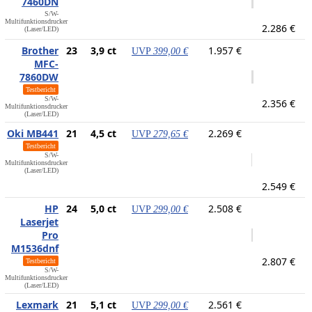
7460DN
S/W-
Multifunktionsdrucker
2.286 €
(Laser/LED)
Brother
23
3,9 ct
1.957 €
UVP
399,00 €
MFC-
7860DW
Testbericht
S/W-
2.356 €
Multifunktionsdrucker
(Laser/LED)
Oki MB441
21
4,5 ct
2.269 €
UVP
279,65 €
Testbericht
S/W-
Multifunktionsdrucker
(Laser/LED)
2.549 €
HP
24
5,0 ct
2.508 €
UVP
299,00 €
Laserjet
Pro
M1536dnf
2.807 €
Testbericht
S/W-
Multifunktionsdrucker
(Laser/LED)
Lexmark
21
5,1 ct
2.561 €
UVP
299,00 €