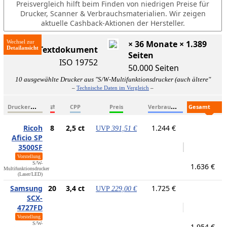
Preisvergleich hilft beim Finden von niedrigen Preise für
Drucker, Scanner & Verbrauchsmaterialien. Wir zeigen
aktuelle Cashback-Aktionen der Hersteller.
Wechsel zur
× 36 Monate × 1.389
ISO-Textdokument
Seiten
ISO 19752
50.000 Seiten
10 ausgewählte Drucker aus "S/W-Multifunktionsdrucker (auch ältere"
–
Technische Daten im Vergleich
–
D
ruckername
V
erbrauchsmaterialien
G
esamtkosten
⇄
CPP
Preis
Ricoh
8
2,5 ct
1.244 €
UVP
391,51 €
Aficio SP
3500SF
Vorstellung
S/W-
1.636 €
Multifunktionsdrucker
(Laser/LED)
Samsung
20
3,4 ct
1.725 €
UVP
229,00 €
SCX-
4727FD
Vorstellung
S/W-
1.954 €