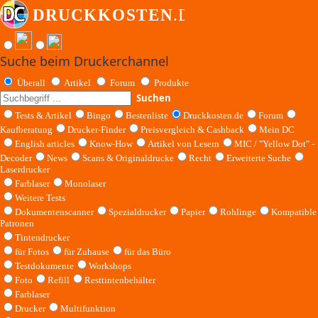
Suche beim Druckerchannel
Überall
Artikel
Forum
Produkte
Suchen
Tests & Artikel
Bingo
Bestenliste
Druckkosten.de
Forum
Kaufberatung
Drucker-Finder
Preisvergleich & Cashback
Mein DC
English articles
Know-How
Artikel von Lesern
MIC / "Yellow Dot" -
Decoder
News
Scans & Originaldrucke
Recht
Erweiterte Suche
Laserdrucker
Farblaser
Monolaser
Weitere Tests
Dokumentenscanner
Spezialdrucker
Papier
Rohlinge
Kompatible
Patronen
Tintendrucker
für Fotos
für Zuhause
für das Büro
Testdokumente
Workshops
Foto
Refill
Resttintenbehälter
Farblaser
Drucker
Multifunktion