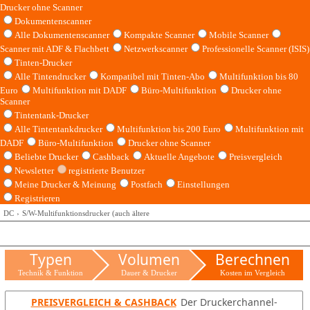
Drucker ohne Scanner
Dokumentenscanner
Alle Dokumentenscanner
Kompakte Scanner
Mobile Scanner
Scanner mit ADF & Flachbett
Netzwerkscanner
Professionelle Scanner (ISIS)
Tinten-Drucker
Alle Tintendrucker
Kompatibel mit Tinten-Abo
Multifunktion bis 80
Euro
Multifunktion mit DADF
Büro-Multifunktion
Drucker ohne
Scanner
Tintentank-Drucker
Alle Tintentankdrucker
Multifunktion bis 200 Euro
Multifunktion mit
DADF
Büro-Multifunktion
Drucker ohne Scanner
Beliebte Drucker
Cashback
Aktuelle Angebote
Preisvergleich
Newsletter
registrierte Benutzer
Meine Drucker & Meinung
Postfach
Einstellungen
Registrieren
DC
S/W-Multifunktionsdrucker (auch ältere
Typen
Volumen
Berechnen
Technik & Funktion
Dauer & Drucker
Kosten im Vergleich
PREISVERGLEICH & CASHBACK
Der Druckerchannel-