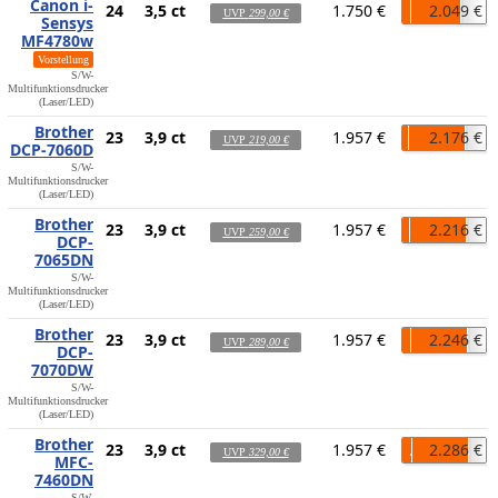
Canon i-
24
3,5 ct
1.750 €
2.049 €
UVP
299,00 €
Sensys
MF4780w
Vorstellung
S/W-
Multifunktionsdrucker
(Laser/LED)
Brother
23
3,9 ct
1.957 €
2.176 €
UVP
219,00 €
DCP-7060D
S/W-
Multifunktionsdrucker
(Laser/LED)
Brother
23
3,9 ct
1.957 €
2.216 €
UVP
259,00 €
DCP-
7065DN
S/W-
Multifunktionsdrucker
(Laser/LED)
Brother
23
3,9 ct
1.957 €
2.246 €
UVP
289,00 €
DCP-
7070DW
S/W-
Multifunktionsdrucker
(Laser/LED)
Brother
23
3,9 ct
1.957 €
2.286 €
UVP
329,00 €
MFC-
7460DN
S/W-