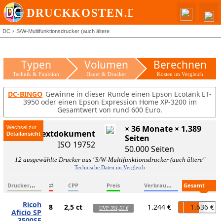
DC
S/W-Multifunktionsdrucker (auch ältere
Typen
Volumen
Berechnen
Technik & Funktion
Dauer & Drucker
Kosten im Vergleich
DC-BINGO
Gewinne in dieser Runde einen Epson Ecotank ET-
3950 oder einen Epson Expression Home XP-3200 im
Gesamtwert von rund 600 Euro.
× 36 Monate × 1.389
Wechsel zur
ISO-Textdokument
Seiten
ISO 19752
50.000 Seiten
12 ausgewählte Drucker aus "S/W-Multifunktionsdrucker (auch ältere"
–
Technische Daten im Vergleich
–
D
ruckername
V
erbrauchsmaterialien
G
esamtkosten
⇄
CPP
Preis
Ricoh
8
2,5 ct
1.244 €
1.636 €
UVP
391,51 €
Aficio SP
3500SF