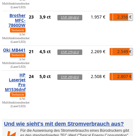
Multifunktionsdrucker
(Laser/LED)
Brother
23
3,9 ct
1.957 €
2.356 €
UVP
399,00 €
MFC-
7860DW
Testbericht
S/W-
Multifunktionsdrucker
(Laser/LED)
Oki MB441
21
4,5 ct
2.269 €
2.549 €
UVP
279,65 €
Testbericht
S/W-
Multifunktionsdrucker
(Laser/LED)
HP
24
5,0 ct
2.508 €
2.807 €
UVP
299,00 €
Laserjet
Pro
M1536dnf
Testbericht
S/W-
Multifunktionsdrucker
(Laser/LED)
Und wie sieht's mit dem Stromverbrauch aus?
Für die Ausweisung des Stromverbrauchs eines Bürodruckers gibt
es den standardisierten TEC-Wert ("Typical Energy Consumption",