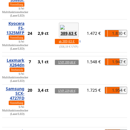
Vorstellung
S/W-
Multifunktionsdrucker
(Laser/LED)
Kyocera
FS-
1325MFP
24
2,9 ct
1.472 €
1.830 €
389,63 €
Vorstellung
389,63 €
ab
1
S/W-
Multifunktionsdrucker
358,19 € UVP
(Laser/LED)
Lexmark
7
3,1 ct
1.548 €
1.947 €
UVP
399,00 €
X264dn
Testbericht
S/W-
Multifunktionsdrucker
(Laser/LED)
Samsung
20
3,4 ct
1.725 €
1.954 €
UVP
229,00 €
SCX-
4727FD
Vorstellung
S/W-
Multifunktionsdrucker
(Laser/LED)