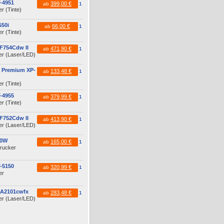
-4951
399,00 €
ab
1
r (Tinte)
50i
66,00 €
ab
1
r (Tinte)
F754Cdw II
471,90 €
ab
1
er (Laser/LED)
 Premium XP-
133,48 €
ab
1
r (Tinte)
-4955
379,99 €
ab
1
r (Tinte)
F752Cdw II
413,90 €
ab
1
er (Laser/LED)
40W
165,00 €
ab
1
drucker
-5150
320,99 €
ab
1
er
MA2101cwfx
283,48 €
ab
1
er (Laser/LED)