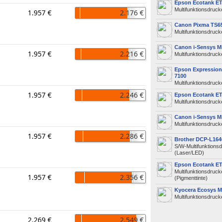
Epson Ecotank ET
Multifunktionsdrucke
1.957 €
2.176 €
Canon Pixma TS65
Multifunktionsdrucke
Canon i-Sensys M
1.957 €
2.216 €
Multifunktionsdruck
Epson Expression
7100
Multifunktionsdrucke
1.957 €
2.246 €
Epson Ecotank ET
Multifunktionsdrucke
Canon i-Sensys M
Multifunktionsdruck
1.957 €
2.286 €
Brother DCP-L16
S/W-Multifunktions
(Laser/LED)
Epson Ecotank ET
Multifunktionsdruck
1.957 €
2.356 €
(Pigmenttinte)
Kyocera Ecosys 
Multifunktionsdruck
2.269 €
2.549 €