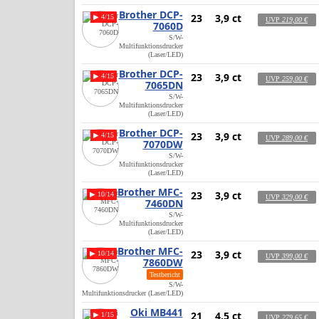
Brother DCP-
23
3,9 ct
▶ 4/15
UVP
219,00 €
7060D
S/W-
Multifunktionsdrucker
(Laser/LED)
Brother DCP-
23
3,9 ct
▶ 4/15
UVP
259,00 €
7065DN
S/W-
Multifunktionsdrucker
(Laser/LED)
Brother DCP-
23
3,9 ct
▶ 4/15
UVP
289,00 €
7070DW
S/W-
Multifunktionsdrucker
(Laser/LED)
Brother MFC-
23
3,9 ct
▶ 10/14
UVP
329,00 €
7460DN
S/W-
Multifunktionsdrucker
(Laser/LED)
Brother MFC-
23
3,9 ct
▶ 10/14
UVP
399,00 €
7860DW
Testbericht
S/W-
Multifunktionsdrucker (Laser/LED)
Oki MB441
21
4,5 ct
▶ 1/15
UVP
279,65 €