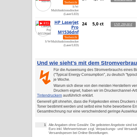
Testbericht
S/W-
Multifunktionsdrucker
(Laser/LED)
HP Laserjet
24
5,0 ct
▶ 4/15
UVP
299,00 €
Pro
M1536dnf
Testbericht
S/W-Multifunktionsdrucker
(Laser/LED)
Und wie sieht's mit dem Stromverbra
Für die Ausweisung des Stromverbrauchs eines Bü
↯
("Typical Energy Consumption", zu deutsch "typis
je Woche.
Warum sich diese von den meisten Herstellern ver
Druckern eignet, haben wir im Druckerchannel-Art
Tintendruckern
ausführlich erklärt.
Generell gilt ohnehin, dass die Folgekosten eines Druckers s
Toner bestimmt werden und selbst eine hohe beworbene Ersp
Gesamtrechnung nur eine verschwindend geringe Auswirkun
1
Alle Angaben ohne Gewähr. Die gelisteten Angebote sind ke
Euro inkl. Mehrwertsteuer zzgl. Verpackungs- und Versandk
Versandspesen bei Online-Bestellungen.