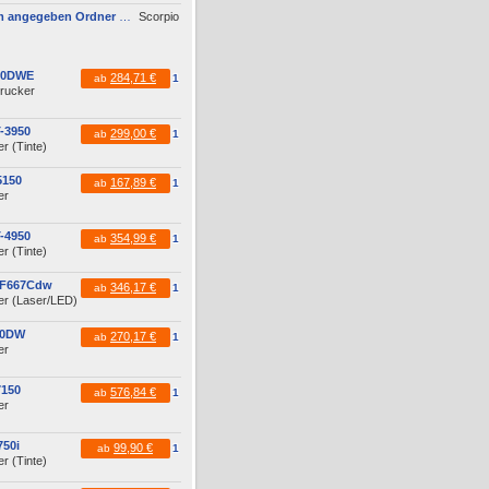
Scan wird nicht im angegeben Ordner gespeichert, wenn vom Bediendisplay gescannt wird
Scorpio
60DWE
284,71 €
ab
1
drucker
-3950
299,00 €
ab
1
r (Tinte)
5150
167,89 €
ab
1
er
-4950
354,99 €
ab
1
r (Tinte)
MF667Cdw
346,17 €
ab
1
er (Laser/LED)
10DW
270,17 €
ab
1
er
7150
576,84 €
ab
1
er
50i
99,90 €
ab
1
r (Tinte)