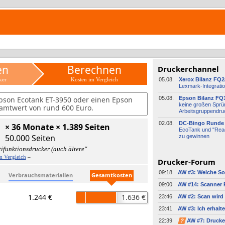
en
Berechnen
Druckerchannel
ker
Kosten im Vergleich
05.08.
Xerox Bilanz FQ2
Lexmark-
​Integrati
pson Ecotank ET-3950 oder einen Epson
05.08.
Epson Bilanz FQ
keine großen Sprü
amtwert von rund 600 Euro.
Arbeitsgruppendru
02.08.
DC-
​Bingo Runde 
× 36 Monate × 1.389 Seiten
EcoTank und "Read
50.000 Seiten
zu gewinnen
ifunktionsdrucker (auch ältere"
m Vergleich
–
Drucker-Forum
09:18
Verbrauchsmaterialien
Gesamtkosten
09:00
1.244 €
1.636 €
23:46
23:41
22:39
?