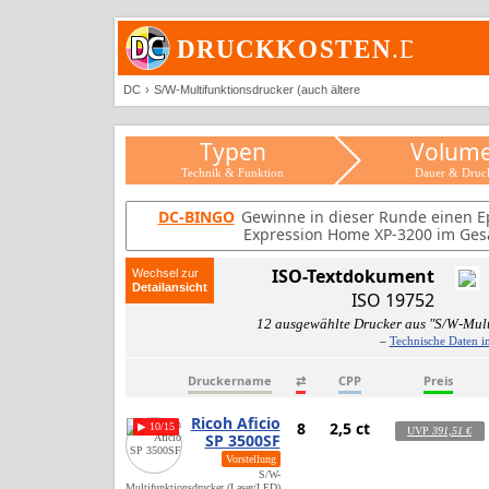
DC
S/W-Multifunktionsdrucker (auch ältere
Typen
Volum
Technik & Funktion
Dauer & Druc
DC-BINGO
Gewinne in dieser Runde einen E
Expression Home XP-3200 im Ges
ISO-Textdokument
Wechsel zur
ISO 19752
12 ausgewählte Drucker aus "S/W-Mult
–
Technische Daten i
Druckername
⇄
CPP
Preis
Ricoh Aficio
8
2,5 ct
▶ 10/15
UVP
391,51 €
SP 3500SF
Vorstellung
S/W-
Multifunktionsdrucker (Laser/LED)