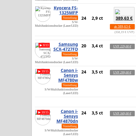
Kyocera FS-
1325MFP
24
2,9 ct
389,63 €
Vorstellung
S/W-
Multifunktionsdrucker (Laser/LED)
389,63 €
ab
358,19 € UVP
Samsung
20
3,4 ct
▶ 8/13
UVP
229,00 €
SCX-4727FD
Vorstellung
S/W-
Multifunktionsdrucker (Laser/LED)
Canon i-
24
3,5 ct
▶ 10/15
UVP
299,00 €
Sensys
MF4780w
Vorstellung
S/W-Multifunktionsdrucker
(Laser/LED)
Canon i-
24
3,5 ct
▶ 10/15
UVP
349,00 €
Sensys
MF4870dn
Vorstellung
S/W-Multifunktionsdrucker
(Laser/LED)