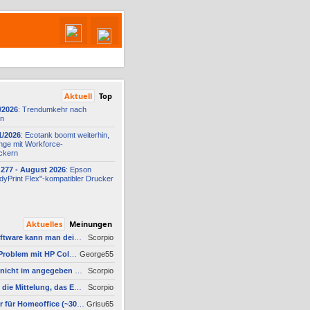
Aktuell
Top
/2026
: Trendumkehr nach
on
1/2026
: Ecotank boomt weiterhin,
nge mit Workforce-
ckern
277 -
​ August 2026
: Epson
yPrint Flex"-
​kompatibler Drucker
Aktuelles
Meinungen
AW #3: Welche Software kann man deinstallieren - welche ich zwingend erforderlich
Scorpio
AW #14: Scanner Problem mit HP Color Laserjet Pro MFP M479fdw
George55
AW #2: Scan wird nicht im angegeben Ordner gespeichert, wenn vom Bediendisplay gescannt wird
Scorpio
AW #3: Ich erhalte die Mittelung, das Epson Scanner Monitor demnächst nicht mehr vom Mac unterstützt wird
Scorpio
AW #7: Drucker für Homeoffice (~30 S./Monat) – Technologieoffen (Duplex-Scan ODER nur Kopieren)
Grisu65