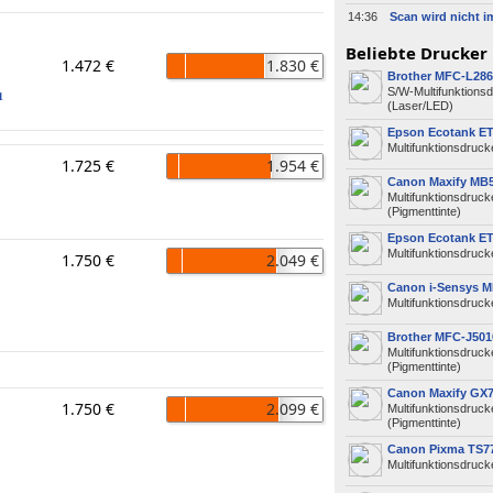
14:36
Beliebte Drucker
1.472 €
1.830 €
Brother MFC-L28
S/W-Multifunktions
1
(Laser/LED)
Epson Ecotank ET
Multifunktionsdrucke
1.725 €
1.954 €
Canon Maxify MB
Multifunktionsdruck
(Pigmenttinte)
Epson Ecotank ET
Multifunktionsdrucke
1.750 €
2.049 €
Canon i-Sensys 
Multifunktionsdruck
Brother MFC-J50
Multifunktionsdruck
(Pigmenttinte)
Canon Maxify GX
1.750 €
2.099 €
Multifunktionsdruck
(Pigmenttinte)
Canon Pixma TS77
Multifunktionsdrucke