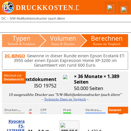
DC
S/W-Multifunktionsdrucker (auch ältere
Typen
Volumen
Berechnen
Technik & Funktion
Dauer & Drucker
Kosten im Vergleich
DC-BINGO
Gewinne in dieser Runde einen Epson Ecotank ET-
3950 oder einen Epson Expression Home XP-3200 im
Gesamtwert von rund 600 Euro.
× 36 Monate × 1.389
Wechsel zur
ISO-Textdokument
Seiten
ISO 19752
50.000 Seiten
10 ausgewählte Drucker aus "S/W-Multifunktionsdrucker (auch ältere"
–
Technische Daten im Vergleich
–
D
ruckername
V
erbrauchsmaterialien
G
esamtkosten
⇄
CPP
Preis
Kyocera
FS-
1325MFP