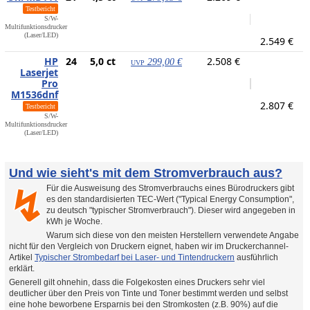
Testbericht
S/W-
Multifunktionsdrucker
(Laser/LED)
2.549 €
HP
24
5,0 ct
2.508 €
299,00 €
UVP
Laserjet
Pro
M1536dnf
2.807 €
Testbericht
S/W-
Multifunktionsdrucker
(Laser/LED)
Und wie sieht's mit dem Stromverbrauch aus?
Für die Ausweisung des Stromverbrauchs eines Bürodruckers gibt
↯
es den standardisierten TEC-Wert ("Typical Energy Consumption",
zu deutsch "typischer Stromverbrauch"). Dieser wird angegeben in
kWh je Woche.
Warum sich diese von den meisten Herstellern verwendete Angabe
nicht für den Vergleich von Druckern eignet, haben wir im Druckerchannel-
Artikel
Typischer Strombedarf bei Laser- und Tintendruckern
ausführlich
erklärt.
Generell gilt ohnehin, dass die Folgekosten eines Druckers sehr viel
deutlicher über den Preis von Tinte und Toner bestimmt werden und selbst
eine hohe beworbene Ersparnis bei den Stromkosten (z.B. 90%) auf die