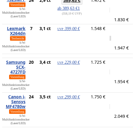
24
2,9 ct
1.472 €
389,63 €
Vorstellung
ab
389,63 €
1
S/W-
Multifunktionsdrucker
358,19 € UVP
(Laser/LED)
1.830 €
Lexmark
7
3,1 ct
1.548 €
399,00 €
UVP
X264dn
Testbericht
S/W-
Multifunktionsdrucker
1.947 €
(Laser/LED)
Samsung
20
3,4 ct
1.725 €
229,00 €
UVP
SCX-
4727FD
Vorstellung
1.954 €
S/W-
Multifunktionsdrucker
(Laser/LED)
Canon i-
24
3,5 ct
1.750 €
299,00 €
UVP
Sensys
MF4780w
Vorstellung
2.049 €
S/W-
Multifunktionsdrucker
(Laser/LED)