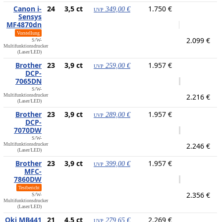
Canon i-
24
3,5 ct
1.750 €
349,00 €
UVP
Sensys
MF4870dn
Vorstellung
2.099 €
S/W-
Multifunktionsdrucker
(Laser/LED)
Brother
23
3,9 ct
1.957 €
259,00 €
UVP
DCP-
7065DN
S/W-
Multifunktionsdrucker
2.216 €
(Laser/LED)
Brother
23
3,9 ct
1.957 €
289,00 €
UVP
DCP-
7070DW
S/W-
Multifunktionsdrucker
2.246 €
(Laser/LED)
Brother
23
3,9 ct
1.957 €
399,00 €
UVP
MFC-
7860DW
Testbericht
2.356 €
S/W-
Multifunktionsdrucker
(Laser/LED)
Oki MB441
21
4,5 ct
2.269 €
279,65 €
UVP