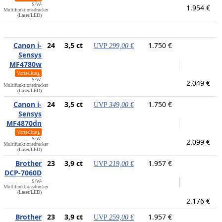
S/W-
1.954 €
Multifunktionsdrucker
(Laser/LED)
Canon i-
24
3,5 ct
1.750 €
UVP
299,00 €
Sensys
MF4780w
Vorstellung
S/W-
2.049 €
Multifunktionsdrucker
(Laser/LED)
Canon i-
24
3,5 ct
1.750 €
UVP
349,00 €
Sensys
MF4870dn
Vorstellung
S/W-
2.099 €
Multifunktionsdrucker
(Laser/LED)
Brother
23
3,9 ct
1.957 €
UVP
219,00 €
DCP-7060D
S/W-
Multifunktionsdrucker
(Laser/LED)
2.176 €
Brother
23
3,9 ct
1.957 €
UVP
259,00 €