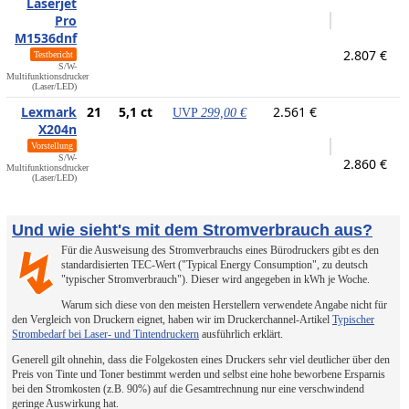
Laserjet
Pro
M1536dnf
2.807 €
Testbericht
S/W-
Multifunktionsdrucker
(Laser/LED)
Lexmark
21
5,1 ct
2.561 €
UVP
299,00 €
X204n
Vorstellung
S/W-
2.860 €
Multifunktionsdrucker
(Laser/LED)
Und wie sieht's mit dem Stromverbrauch aus?
Für die Ausweisung des Stromverbrauchs eines Bürodruckers gibt es den
↯
standardisierten TEC-Wert ("Typical Energy Consumption", zu deutsch
"typischer Stromverbrauch"). Dieser wird angegeben in kWh je Woche.
Warum sich diese von den meisten Herstellern verwendete Angabe nicht für
den Vergleich von Druckern eignet, haben wir im Druckerchannel-Artikel
Typischer
Strombedarf bei Laser- und Tintendruckern
ausführlich erklärt.
Generell gilt ohnehin, dass die Folgekosten eines Druckers sehr viel deutlicher über den
Preis von Tinte und Toner bestimmt werden und selbst eine hohe beworbene Ersparnis
bei den Stromkosten (z.B. 90%) auf die Gesamtrechnung nur eine verschwindend
geringe Auswirkung hat.