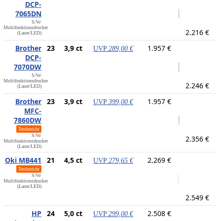
DCP-
7065DN
S/W-
Multifunktionsdrucker
2.216 €
(Laser/LED)
Brother
23
3,9 ct
1.957 €
UVP
289,00 €
DCP-
7070DW
S/W-
Multifunktionsdrucker
2.246 €
(Laser/LED)
Brother
23
3,9 ct
1.957 €
UVP
399,00 €
MFC-
7860DW
Testbericht
S/W-
2.356 €
Multifunktionsdrucker
(Laser/LED)
Oki MB441
21
4,5 ct
2.269 €
UVP
279,65 €
Testbericht
S/W-
Multifunktionsdrucker
(Laser/LED)
2.549 €
HP
24
5,0 ct
2.508 €
UVP
299,00 €