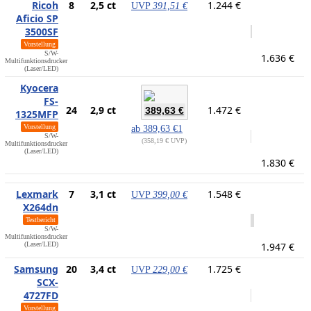
Ricoh
8
2,5 ct
1.244 €
UVP
391,51 €
Aficio SP
3500SF
Vorstellung
S/W-
1.636 €
Multifunktionsdrucker
(Laser/LED)
Kyocera
FS-
24
2,9 ct
1.472 €
389,63 €
1325MFP
Vorstellung
ab
389,63 €
1
S/W-
358,19 € UVP
Multifunktionsdrucker
(Laser/LED)
1.830 €
Lexmark
7
3,1 ct
1.548 €
UVP
399,00 €
X264dn
Testbericht
S/W-
Multifunktionsdrucker
(Laser/LED)
1.947 €
Samsung
20
3,4 ct
1.725 €
UVP
229,00 €
SCX-
4727FD
Vorstellung