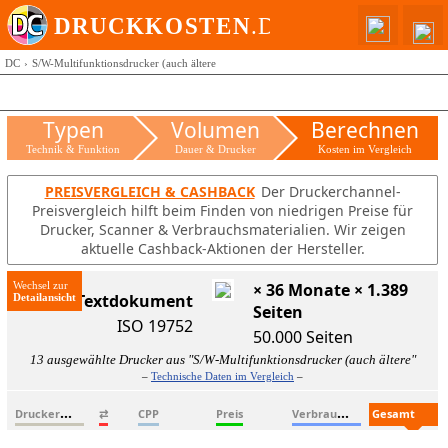
DC
S/W-Multifunktionsdrucker (auch ältere
Typen
Volumen
Berechnen
Technik & Funktion
Dauer & Drucker
Kosten im Vergleich
PREISVERGLEICH & CASHBACK
Der Druckerchannel-
Preisvergleich hilft beim Finden von niedrigen Preise für
Drucker, Scanner & Verbrauchsmaterialien. Wir zeigen
aktuelle Cashback-Aktionen der Hersteller.
Wechsel zur
× 36 Monate × 1.389
ISO-Textdokument
Seiten
ISO 19752
50.000 Seiten
13 ausgewählte Drucker aus "S/W-Multifunktionsdrucker (auch ältere"
–
Technische Daten im Vergleich
–
D
ruckername
V
erbrauchsmaterialien
G
esamtkosten
⇄
CPP
Preis