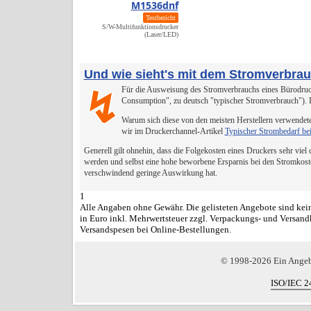
M1536dnf
Testbericht
S/W-Multifunktionsdrucker
(Laser/LED)
Und wie sieht's mit dem Stromverbra
Für die Ausweisung des Stromverbrauchs eines Bürodruck
↯
Consumption", zu deutsch "typischer Stromverbrauch").
Warum sich diese von den meisten Herstellern verwendete
wir im Druckerchannel-Artikel
Typischer Strombedarf be
Generell gilt ohnehin, dass die Folgekosten eines Druckers sehr viel
werden und selbst eine hohe beworbene Ersparnis bei den Stromkost
verschwindend geringe Auswirkung hat.
1
Alle Angaben ohne Gewähr. Die gelisteten Angebote sind kein
in Euro inkl. Mehrwertsteuer zzgl. Verpackungs- und Versand
Versandspesen bei Online-Bestellungen.
© 1998-2026 Ein Ange
ISO/IEC 2