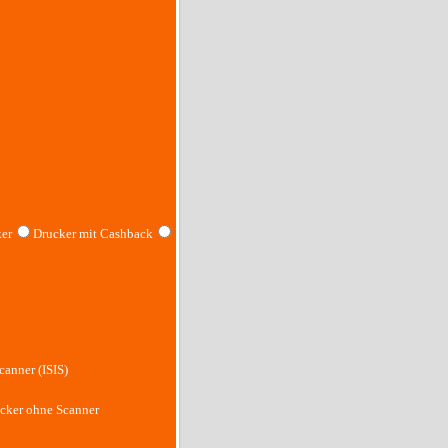
er
Drucker mit Cashback
canner (ISIS)
cker ohne Scanner