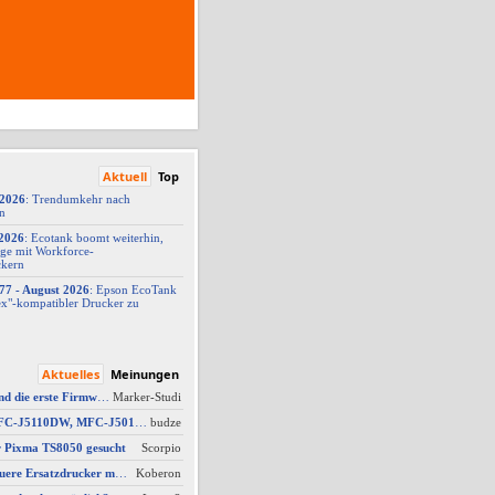
Aktuell
Top
/2026
: Trendumkehr nach
on
2026
: Ecotank boomt weiterhin,
ge mit Workforce-
ckern
77 -
​ August 2026
: Epson EcoTank
x"-
​kompatibler Drucker zu
Aktuelles
Meinungen
AW #16: Hat jemand die erste Firmware für ein Downgrade?
Marker-Studi
AW #2: Brother MFC-J5110DW, MFC-J5010DW und MFC-J5013DW - Besser ausgestattet und kompakter dank vollem Fokus auf A4
budze
r Pixma TS8050 gesucht
Scorpio
AW #4: Welcher neuere Ersatzdrucker möglich?
Koberon