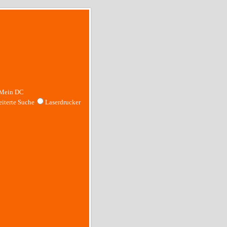
Mein DC
iterte Suche
Laserdrucker