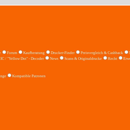
e
Forum
Kaufberatung
Drucker-Finder
Preisvergleich & Cashback
IC / "Yellow Dot" - Decoder
News
Scans & Originaldrucke
Recht
Erwe
inge
Kompatible Patronen