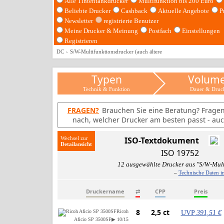
Alle Tintentankdrucker
Multifunktion bis 200 Euro
Beliebte Drucker
Cashback
Aktuelle Angebote
P
Newsletter
registrierte Benutzer
Meine Drucker & Meinung
Postfach
Einstellungen
Registrieren
DC
S/W-Multifunktionsdrucker (auch ältere
Typen
Volum
Technik & Funktion
Dauer & Druc
FRAGEN?
Brauchen Sie eine Beratung? Frage
nach, welcher Drucker am besten passt - auc
Wechsel zur
ISO-Textdokument
ISO 19752
12 ausgewählte Drucker aus "S/W-Mult
–
Technische Daten i
Druckername
⇄
CPP
Preis
8
2,5 ct
Ricoh
UVP
391,51 €
Aficio SP 3500SF
▶ 10/15