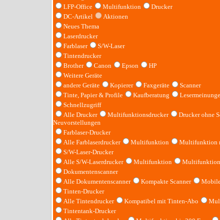
LFP-Office
Multifunktion
Drucker
DC-Artikel
Aktionen
Neues Thema
Laserdrucker
Farblaser
S/W-Laser
Tintendrucker
Brother
Canon
Epson
HP
Weitere Geräte
andere Geräte
Kopierer
Faxgeräte
Scanner
Tinte, Papier & Profile
Kaufberatung
Lesermeinung
Schnellzugriff
Alle Drucker
Multifunktionsdrucker
Drucker ohne S
Neuvorstellungen
Farblaser-Drucker
Alle Farblaserdrucker
Multifunktion
Multifunktion
S/W-Laser-Drucker
Alle S/W-Laserdrucker
Multifunktion
Multifunktio
Dokumentenscanner
Alle Dokumentenscanner
Kompakte Scanner
Mobile
Tinten-Drucker
Alle Tintendrucker
Kompatibel mit Tinten-Abo
Mult
Tintentank-Drucker