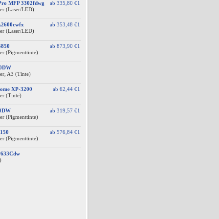
 Pro MFP 3302fdwg
ab
335,80 €
1
er (Laser/LED)
A2600cwfx
ab
353,48 €
1
er (Laser/LED)
5850
ab
873,90 €
1
er (Pigmenttinte)
10DW
r, A3 (Tinte)
Home XP-3200
ab
62,44 €
1
er (Tinte)
10DW
ab
319,57 €
1
er (Pigmenttinte)
150
ab
576,84 €
1
er (Pigmenttinte)
BP633Cdw
)