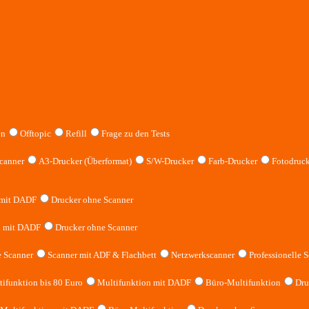
en
Offtopic
Refill
Frage zu den Tests
canner
A3-Drucker (Überformat)
S/W-Drucker
Farb-Drucker
Fotodruck
 mit DADF
Drucker ohne Scanner
n mit DADF
Drucker ohne Scanner
 Scanner
Scanner mit ADF & Flachbett
Netzwerkscanner
Professionelle S
ifunktion bis 80 Euro
Multifunktion mit DADF
Büro-Multifunktion
Dru