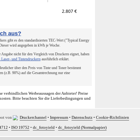
2.807 €
uch aus?
ers gibt es den standardisierten TEC-Wert ("Typical Energy
 Dieser wird angegeben in kWh je Woche.
 Angabe nicht für den Vergleich von Druckern eignet, haben
i Laser- und Tintendruckern
ausführlich erklärt.
 deutlicher über den Preis von Tinte und Toner bestimmt
en (z.B. 90%) auf die Gesamtrechnung nur eine
e verbindlichen Werbeaussagen der Anbieter! Preise
kosten. Bitte beachten Sie die Lieferbedingungen und
bot von
Druckerchannel
•
Impressum
•
Datenschutz
•
Cookie-Richtlinien
4712
•
ISO 19752
•
dc_fotoyield
•
dc_fotoyield (Normalpapier)