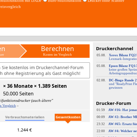
Multifunktion mit DADF
Büro-Multifunktion
Drucker ohne Scanner
reisvergleich
en
Berechnen
Druckerchannel
ker
Kosten im Vergleich
05.08.
Xerox Bilanz FQ2
Lexmark-
​Integrati
05.08.
Epson Bilanz FQ1/
n Sie kostenlos im Druckerchannel-Forum
keine großen Sprün
h ohne Registrierung als Gast möglich!
Arbeitsgruppendru
02.08.
DC-
​Bingo Runde 2
und "ReadyPrint Fle
× 36 Monate × 1.389 Seiten
gewinnen
50.000 Seiten
ifunktionsdrucker (auch ältere"
Drucker-Forum
m Vergleich
–
01:59
Verbrauchsmaterialien
Gesamtkosten
00:09
23:32
AW #65: Ersatz fü
1.244 €
22:00