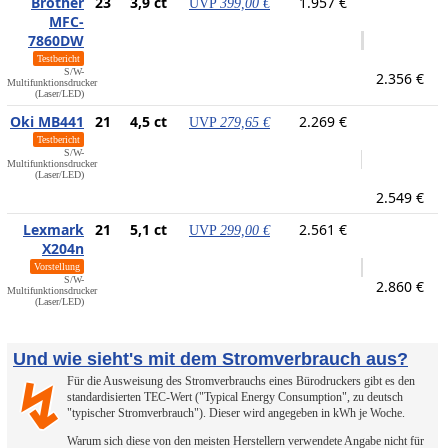
Brother
23
3,9 ct
1.957 €
UVP
399,00 €
MFC-
7860DW
Testbericht
S/W-
2.356 €
Multifunktionsdrucker
(Laser/LED)
Oki MB441
21
4,5 ct
2.269 €
UVP
279,65 €
Testbericht
S/W-
Multifunktionsdrucker
(Laser/LED)
2.549 €
Lexmark
21
5,1 ct
2.561 €
UVP
299,00 €
X204n
Vorstellung
S/W-
2.860 €
Multifunktionsdrucker
(Laser/LED)
Und wie sieht's mit dem Stromverbrauch aus?
Für die Ausweisung des Stromverbrauchs eines Bürodruckers gibt es den
↯
standardisierten TEC-Wert ("Typical Energy Consumption", zu deutsch
"typischer Stromverbrauch"). Dieser wird angegeben in kWh je Woche.
Warum sich diese von den meisten Herstellern verwendete Angabe nicht für