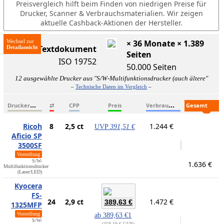
Preisvergleich hilft beim Finden von niedrigen Preise für
Drucker, Scanner & Verbrauchsmaterialien. Wir zeigen
aktuelle Cashback-Aktionen der Hersteller.
Wechsel zur
× 36 Monate × 1.389
ISO-Textdokument
Seiten
ISO 19752
50.000 Seiten
12 ausgewählte Drucker aus "S/W-Multifunktionsdrucker (auch ältere"
–
Technische Daten im Vergleich
–
D
ruckername
V
erbrauchsmaterialien
G
esamtkosten
⇄
CPP
Preis
Ricoh
8
2,5 ct
1.244 €
UVP
391,51 €
Aficio SP
3500SF
Vorstellung
S/W-
1.636 €
Multifunktionsdrucker
(Laser/LED)
Kyocera
FS-
24
2,9 ct
1.472 €
389,63 €
1325MFP
Vorstellung
ab
389,63 €
1
S/W-
358,19 € UVP