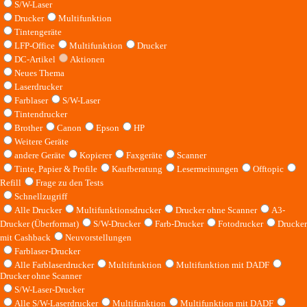
S/W-Laser
Drucker
Multifunktion
Tintengeräte
LFP-Office
Multifunktion
Drucker
DC-Artikel
Aktionen
Neues Thema
Laserdrucker
Farblaser
S/W-Laser
Tintendrucker
Brother
Canon
Epson
HP
Weitere Geräte
andere Geräte
Kopierer
Faxgeräte
Scanner
Tinte, Papier & Profile
Kaufberatung
Lesermeinungen
Offtopic
Refill
Frage zu den Tests
Schnellzugriff
Alle Drucker
Multifunktionsdrucker
Drucker ohne Scanner
A3-
Drucker (Überformat)
S/W-Drucker
Farb-Drucker
Fotodrucker
Drucker
mit Cashback
Neuvorstellungen
Farblaser-Drucker
Alle Farblaserdrucker
Multifunktion
Multifunktion mit DADF
Drucker ohne Scanner
S/W-Laser-Drucker
Alle S/W-Laserdrucker
Multifunktion
Multifunktion mit DADF