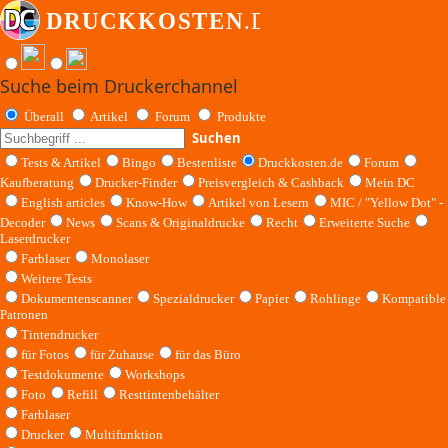
Suche beim Druckerchannel
Überall
Artikel
Forum
Produkte
Suchen
Tests & Artikel
Bingo
Bestenliste
Druckkosten.de
Forum
Kaufberatung
Drucker-Finder
Preisvergleich & Cashback
Mein DC
English articles
Know-How
Artikel von Lesern
MIC / "Yellow Dot" -
Decoder
News
Scans & Originaldrucke
Recht
Erweiterte Suche
Laserdrucker
Farblaser
Monolaser
Weitere Tests
Dokumentenscanner
Spezialdrucker
Papier
Rohlinge
Kompatible
Patronen
Tintendrucker
für Fotos
für Zuhause
für das Büro
Testdokumente
Workshops
Foto
Refill
Resttintenbehälter
Farblaser
Drucker
Multifunktion