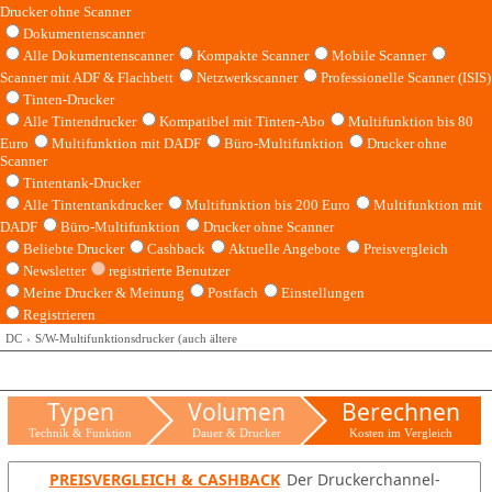
Drucker ohne Scanner
Dokumentenscanner
Alle Dokumentenscanner
Kompakte Scanner
Mobile Scanner
Scanner mit ADF & Flachbett
Netzwerkscanner
Professionelle Scanner (ISIS)
Tinten-Drucker
Alle Tintendrucker
Kompatibel mit Tinten-Abo
Multifunktion bis 80
Euro
Multifunktion mit DADF
Büro-Multifunktion
Drucker ohne
Scanner
Tintentank-Drucker
Alle Tintentankdrucker
Multifunktion bis 200 Euro
Multifunktion mit
DADF
Büro-Multifunktion
Drucker ohne Scanner
Beliebte Drucker
Cashback
Aktuelle Angebote
Preisvergleich
Newsletter
registrierte Benutzer
Meine Drucker & Meinung
Postfach
Einstellungen
Registrieren
DC
S/W-Multifunktionsdrucker (auch ältere
Typen
Volumen
Berechnen
Technik & Funktion
Dauer & Drucker
Kosten im Vergleich
PREISVERGLEICH & CASHBACK
Der Druckerchannel-