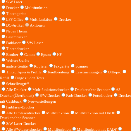
S/W-Laser
Drucker
Multifunktion
Tintengeräte
LFP-Office
Multifunktion
Drucker
DC-Artikel
Aktionen
Neues Thema
Laserdrucker
Farblaser
S/W-Laser
Tintendrucker
Brother
Canon
Epson
HP
Weitere Geräte
andere Geräte
Kopierer
Faxgeräte
Scanner
Tinte, Papier & Profile
Kaufberatung
Lesermeinungen
Offtopic
Refill
Frage zu den Tests
Schnellzugriff
Alle Drucker
Multifunktionsdrucker
Drucker ohne Scanner
A3-
Drucker (Überformat)
S/W-Drucker
Farb-Drucker
Fotodrucker
Drucker
mit Cashback
Neuvorstellungen
Farblaser-Drucker
Alle Farblaserdrucker
Multifunktion
Multifunktion mit DADF
Drucker ohne Scanner
S/W-Laser-Drucker
Alle S/W-Laserdrucker
Multifunktion
Multifunktion mit DADF