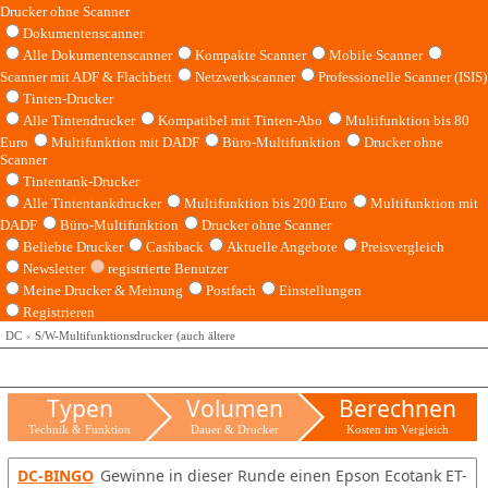
Drucker ohne Scanner
Dokumentenscanner
Alle Dokumentenscanner
Kompakte Scanner
Mobile Scanner
Scanner mit ADF & Flachbett
Netzwerkscanner
Professionelle Scanner (ISIS)
Tinten-Drucker
Alle Tintendrucker
Kompatibel mit Tinten-Abo
Multifunktion bis 80
Euro
Multifunktion mit DADF
Büro-Multifunktion
Drucker ohne
Scanner
Tintentank-Drucker
Alle Tintentankdrucker
Multifunktion bis 200 Euro
Multifunktion mit
DADF
Büro-Multifunktion
Drucker ohne Scanner
Beliebte Drucker
Cashback
Aktuelle Angebote
Preisvergleich
Newsletter
registrierte Benutzer
Meine Drucker & Meinung
Postfach
Einstellungen
Registrieren
DC
S/W-Multifunktionsdrucker (auch ältere
Typen
Volumen
Berechnen
Technik & Funktion
Dauer & Drucker
Kosten im Vergleich
DC-BINGO
Gewinne in dieser Runde einen Epson Ecotank ET-