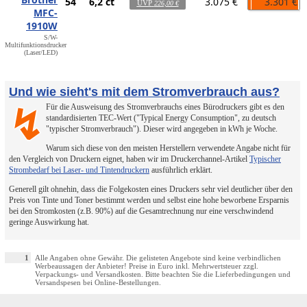
54
6,2 ct
3.075 €
3.301 €
UVP
226,00 €
MFC-
1910W
S/W-
Multifunktionsdrucker
(Laser/LED)
Und wie sieht's mit dem Stromverbrauch aus?
Für die Ausweisung des Stromverbrauchs eines Bürodruckers gibt es den
↯
standardisierten TEC-Wert ("Typical Energy Consumption", zu deutsch
"typischer Stromverbrauch"). Dieser wird angegeben in kWh je Woche.
Warum sich diese von den meisten Herstellern verwendete Angabe nicht für
den Vergleich von Druckern eignet, haben wir im Druckerchannel-Artikel
Typischer
Strombedarf bei Laser- und Tintendruckern
ausführlich erklärt.
Generell gilt ohnehin, dass die Folgekosten eines Druckers sehr viel deutlicher über den
Preis von Tinte und Toner bestimmt werden und selbst eine hohe beworbene Ersparnis
bei den Stromkosten (z.B. 90%) auf die Gesamtrechnung nur eine verschwindend
geringe Auswirkung hat.
1
Alle Angaben ohne Gewähr. Die gelisteten Angebote sind keine verbindlichen
Werbeaussagen der Anbieter! Preise in Euro inkl. Mehrwertsteuer zzgl.
Verpackungs- und Versandkosten. Bitte beachten Sie die Lieferbedingungen und
Versandspesen bei Online-Bestellungen.