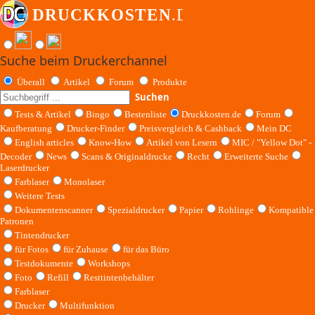
Suche beim Druckerchannel
Überall
Artikel
Forum
Produkte
Suchen
Tests & Artikel
Bingo
Bestenliste
Druckkosten.de
Forum
Kaufberatung
Drucker-Finder
Preisvergleich & Cashback
Mein DC
English articles
Know-How
Artikel von Lesern
MIC / "Yellow Dot" -
Decoder
News
Scans & Originaldrucke
Recht
Erweiterte Suche
Laserdrucker
Farblaser
Monolaser
Weitere Tests
Dokumentenscanner
Spezialdrucker
Papier
Rohlinge
Kompatible
Patronen
Tintendrucker
für Fotos
für Zuhause
für das Büro
Testdokumente
Workshops
Foto
Refill
Resttintenbehälter
Farblaser
Drucker
Multifunktion