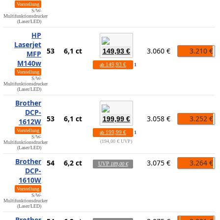
Vorstellung
S/W-
Multifunktionsdrucker
(Laser/LED)
HP
Laserjet
53
6,1 ct
3.060 €
3.210 €
149,93 €
MFP
M140w
149,93 €
ab
1
Vorstellung
S/W-
Multifunktionsdrucker
(Laser/LED)
Brother
DCP-
53
6,1 ct
3.058 €
3.252 €
199,99 €
1612W
Vorstellung
199,99 €
ab
1
S/W-
194,00 € UVP
Multifunktionsdrucker
(Laser/LED)
Brother
54
6,2 ct
3.075 €
3.264 €
UVP
189,00 €
DCP-
1610W
Vorstellung
S/W-
Multifunktionsdrucker
(Laser/LED)
Brother