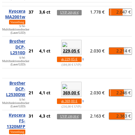
Kyocera
37
3,6 ct
1.778 €
2.047 €
UVP
269,00 €
MA2001w
Vorstellung
S/W-
Multifunktionsdrucker
(Laser/LED)
Brother
DCP-
21
4,1 ct
2.030 €
2.214 €
229,05 €
L2510D
S/W-
229,05 €
ab
1
Multifunktionsdrucker
(Laser/LED)
184,00 € UVP
Brother
DCP-
21
4,1 ct
2.030 €
2.246 €
369,00 €
L2530DW
S/W-
369,00 €
ab
1
Multifunktionsdrucker
(Laser/LED)
216,00 € UVP
Kyocera
31
4,3 ct
2.163 €
2.363 €
UVP
199,99 €
FS-
1320MFP
Vorstellung