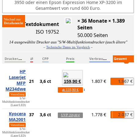
3950 oder einen Epson Expression Home XP-3200 im
Gesamtwert von rund 600 Euro.
Wechsel zur
× 36 Monate × 1.389
ISO-Textdokument
Seiten
ISO 19752
50.000 Seiten
14 ausgewählte Drucker aus "S/W-Multifunktionsdrucker (auch ältere"
–
Technische Daten im Vergleich
–
D
ruckername
V
erbrauchsmaterialien
G
esamtkosten
⇄
CPP
Preis
HP
Laserjet
21
3,6 ct
1.807 €
1.967 €
159,90 €
MFP
M234dwe
159,90 €
ab
1
Vorstellung
S/W-
Multifunktionsdrucker
(Laser/LED)
Kyocera
37
3,6 ct
1.778 €
2.037 €
UVP
259,00 €
MA2001
Vorstellung
S/W-
Multifunktionsdrucker
(Laser/LED)