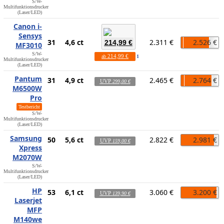
S/W-
Multifunktionsdrucker
(Laser/LED)
Canon i-
Sensys
31
4,6 ct
2.311 €
2.526 €
214,99 €
MF3010
S/W-
214,99 €
ab
1
Multifunktionsdrucker
(Laser/LED)
Pantum
31
4,9 ct
2.465 €
2.764 €
UVP
299,00 €
M6500W
Pro
Testbericht
S/W-
Multifunktionsdrucker
(Laser/LED)
Samsung
50
5,6 ct
2.822 €
2.981 €
UVP
159,00 €
Xpress
M2070W
S/W-
Multifunktionsdrucker
(Laser/LED)
HP
53
6,1 ct
3.060 €
3.200 €
UVP
139,90 €
Laserjet
MFP
M140we