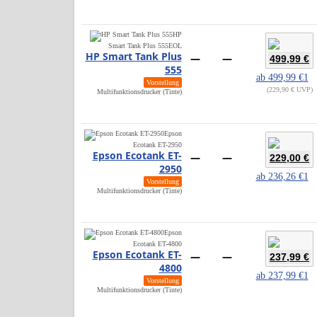
HP
Smart Tank Plus 555
EOL
HP Smart Tank Plus
—
—
499,99 €
555
ab
499,99 €
1
Vorstellung
229,90 € UVP
Multifunktionsdrucker (Tinte)
Epson
Ecotank ET-2950
Epson Ecotank ET-
—
—
229,00 €
2950
ab
236,26 €
1
Vorstellung
Multifunktionsdrucker (Tinte)
Epson
Ecotank ET-4800
Epson Ecotank ET-
—
—
237,99 €
4800
ab
237,99 €
1
Vorstellung
Multifunktionsdrucker (Tinte)