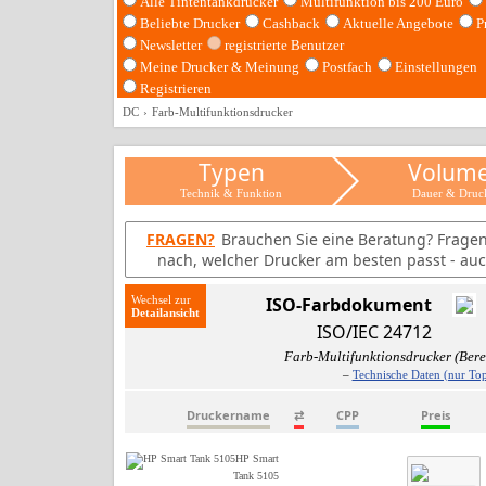
Alle Tintentankdrucker
Multifunktion bis 200 Euro
Beliebte Drucker
Cashback
Aktuelle Angebote
P
Newsletter
registrierte Benutzer
Meine Drucker & Meinung
Postfach
Einstellungen
Registrieren
DC
Farb-Multifunktionsdrucker
Typen
Volum
Technik & Funktion
Dauer & Druc
FRAGEN?
Brauchen Sie eine Beratung? Frage
nach, welcher Drucker am besten passt - auc
Wechsel zur
ISO-Farbdokument
ISO/IEC 24712
Farb-Multifunktionsdrucker (Ber
–
Technische Daten (nur Top
Druckername
⇄
CPP
Preis
HP Smart
Tank 5105