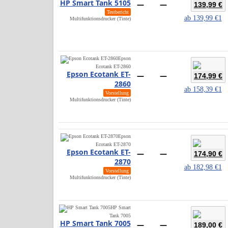
HP Smart Tank 5105
—
—
139,99 €
Testbericht
ab
139,99 €
1
Multifunktionsdrucker (Tinte)
Epson
Ecotank ET-2860
Epson Ecotank ET-
—
—
174,99 €
2860
ab
158,39 €
1
Vorstellung
Multifunktionsdrucker (Tinte)
Epson
Ecotank ET-2870
Epson Ecotank ET-
—
—
174,90 €
2870
ab
182,98 €
1
Vorstellung
Multifunktionsdrucker (Tinte)
HP Smart
Tank 7005
HP Smart Tank 7005
—
—
189,00 €