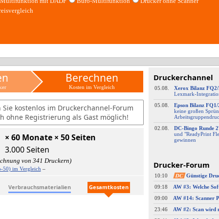
Multifunktion mit DADF
Büro-Multifunktion
Drucker ohne Scanner
reisvergleich
en
Berechnen
Druckerchannel
ker
Kosten im Vergleich
05.08.
Xerox Bilanz FQ2
Lexmark-
​Integrati
05.08.
Epson Bilanz FQ1/
n Sie kostenlos im Druckerchannel-Forum
keine großen Sprün
h ohne Registrierung als Gast möglich!
Arbeitsgruppendru
02.08.
DC-
​Bingo Runde 2
und "ReadyPrint Fle
× 60 Monate × 50 Seiten
gewinnen
3.000 Seiten
echnung von 341 Druckern)
Drucker-Forum
-50) im Vergleich
–
10:10
DC
Günstige Dru
Verbrauchsmaterialien
Gesamtkosten
09:18
09:00
23:46