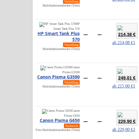
Vorstellung
Multifunktionsdrucker (Tinte)
HP
Smart Tank Plus 570
HP Smart Tank Plus
—
—
214,38 €
570
ab
214,08 €
1
Vorstellung
Multifunktionsdrucker (Tinte)
Canon
Pixma G3590
Canon Pixma G3590
—
—
249,01 €
Vorstellung
ab
215,00 €
1
Multifunktionsdrucker (Tinte)
Canon
Pixma G650
Canon Pixma G650
—
—
229,90 €
Testbericht
ab
229,00 €
1
Foto-Multifunktionsdrucker (Tinte)