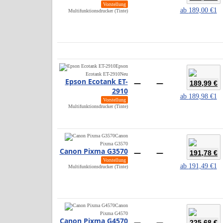
Vorstellung
ab
189,00 €
1
Multifunktionsdrucker (Tinte)
Epson
Ecotank ET-2910
Neu
Epson Ecotank ET-
—
—
189,99 €
2910
ab
189,98 €
1
Vorstellung
Multifunktionsdrucker (Tinte)
Canon
Pixma G3570
Canon Pixma G3570
—
—
191,78 €
Vorstellung
ab
191,49 €
1
Multifunktionsdrucker (Tinte)
Canon
Pixma G4570
Canon Pixma G4570
—
—
225,68 €