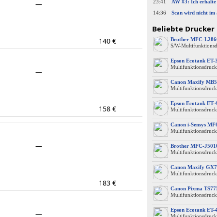
23:41
—
14:36
Beliebte Drucker
140 €
Brother MFC-L28
S/W-Multifunktions
Epson Ecotank ET-
Multifunktionsdruck
—
Canon Maxify MB5
Multifunktionsdruck
Epson Ecotank ET-
158 €
Multifunktionsdruck
Canon i-Sensys M
Multifunktionsdruck
—
Brother MFC-J50
Multifunktionsdruck
Canon Maxify GX7
Multifunktionsdruck
183 €
Canon Pixma TS77
Multifunktionsdruck
Epson Ecotank ET-
—
Multifunktionsdruck