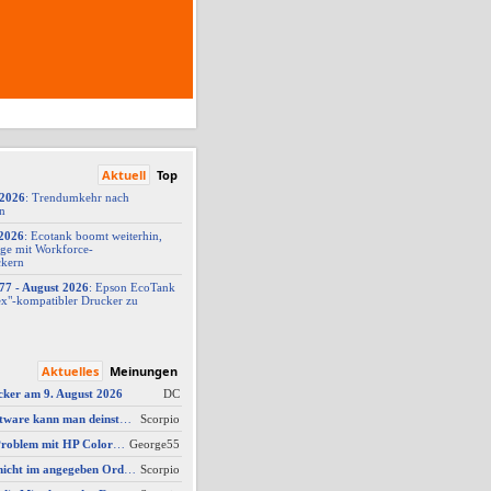
Aktuell
Top
/2026
: Trendumkehr nach
on
2026
: Ecotank boomt weiterhin,
ge mit Workforce-
ckern
77 -
​ August 2026
: Epson EcoTank
x"-
​kompatibler Drucker zu
Aktuelles
Meinungen
cker am 9. August 2026
DC
AW #3: Welche Software kann man deinstallieren - welche ich zwingend erforderlich
Scorpio
AW #14: Scanner Problem mit HP Color Laserjet Pro MFP M479fdw
George55
AW #2: Scan wird nicht im angegeben Ordner gespeichert, wenn vom Bediendisplay gescannt wird
Scorpio