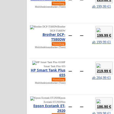
Vorstellung
ab
199,99 €
1
Multifunktionsdrucker (Tinte)
Brother
DCP-T580DW
Brother DCP-
—
—
199,99 €
T580DW
ab
199,99 €
1
Vorstellung
Multifunktionsdrucker (Tinte)
HP
Smart Tank Plus 655
HP Smart Tank Plus
—
—
219,99 €
655
ab
204,99 €
1
Vorstellung
Multifunktionsdrucker (Tinte)
Epson
Ecotank ET-2920
Neu
Epson Ecotank ET-
—
—
186,90 €
2920
ab
209,98 €
1