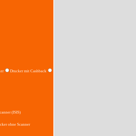
er
Drucker mit Cashback
canner (ISIS)
cker ohne Scanner