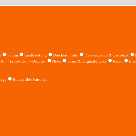
e
Forum
Kaufberatung
Drucker-Finder
Preisvergleich & Cashback
IC / "Yellow Dot" - Decoder
News
Scans & Originaldrucke
Recht
Erwe
inge
Kompatible Patronen