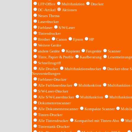
LFP-Office
Multifunktion
Drucker
DC-Artikel
Aktionen
Neues Thema
Laserdrucker
Farblaser
S/W-Laser
Tintendrucker
Brother
Canon
Epson
HP
Weitere Geräte
andere Geräte
Kopierer
Faxgeräte
Scanner
Tinte, Papier & Profile
Kaufberatung
Lesermeinung
Schnellzugriff
Alle Drucker
Multifunktionsdrucker
Drucker ohne S
Neuvorstellungen
Farblaser-Drucker
Alle Farblaserdrucker
Multifunktion
Multifunktion
S/W-Laser-Drucker
Alle S/W-Laserdrucker
Multifunktion
Multifunktio
Dokumentenscanner
Alle Dokumentenscanner
Kompakte Scanner
Mobile
Tinten-Drucker
Alle Tintendrucker
Kompatibel mit Tinten-Abo
Mult
Tintentank-Drucker