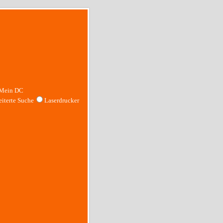
Mein DC
iterte Suche
Laserdrucker