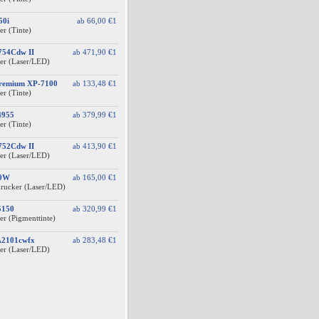
50i
ab
66,00 €
1
er (Tinte)
754Cdw II
ab
471,90 €
1
er (Laser/LED)
Premium XP-7100
ab
133,48 €
1
er (Tinte)
4955
ab
379,99 €
1
er (Tinte)
752Cdw II
ab
413,90 €
1
er (Laser/LED)
40W
ab
165,00 €
1
drucker (Laser/LED)
5150
ab
320,99 €
1
er (Pigmenttinte)
A2101cwfx
ab
283,48 €
1
er (Laser/LED)