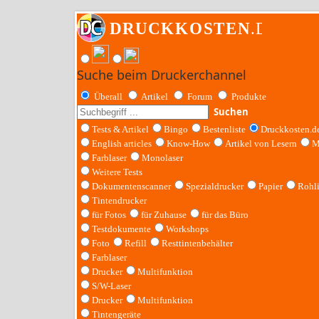
Suche beim Druckerchannel
Überall
Artikel
Forum
Produkte
Suchen
Tests & Artikel
Bingo
Bestenliste
Druckkosten.d
English articles
Know-How
Artikel von Lesern
M
Farblaser
Monolaser
Weitere Tests
Dokumentenscanner
Spezialdrucker
Papier
Rohl
Tintendrucker
für Fotos
für Zuhause
für das Büro
Testdokumente
Workshops
Foto
Refill
Resttintenbehälter
Farblaser
Drucker
Multifunktion
S/W-Laser
Drucker
Multifunktion
Tintengeräte