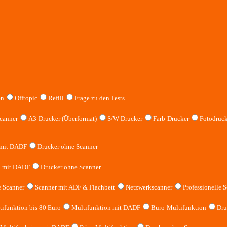
en
Offtopic
Refill
Frage zu den Tests
canner
A3-Drucker (Überformat)
S/W-Drucker
Farb-Drucker
Fotodruck
 mit DADF
Drucker ohne Scanner
n mit DADF
Drucker ohne Scanner
 Scanner
Scanner mit ADF & Flachbett
Netzwerkscanner
Professionelle S
ifunktion bis 80 Euro
Multifunktion mit DADF
Büro-Multifunktion
Dru