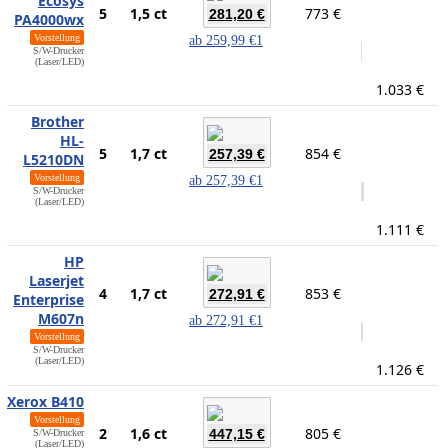
Ecosys
5
1,5 ct
773 €
281,20 €
PA4000wx
Vorstellung
ab
259,99 €
1
S/W-Drucker
(Laser/LED)
1.033 €
Brother
HL-
5
1,7 ct
854 €
257,39 €
L5210DN
Vorstellung
ab
257,39 €
1
S/W-Drucker
(Laser/LED)
1.111 €
HP
Laserjet
4
1,7 ct
853 €
272,91 €
Enterprise
M607n
ab
272,91 €
1
Vorstellung
S/W-Drucker
(Laser/LED)
1.126 €
Xerox B410
Vorstellung
2
1,6 ct
805 €
447,15 €
S/W-Drucker
(Laser/LED)