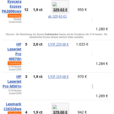
Kyocera
Ecosys
12
1,9 ct
950 €
329,63 €
PA2600cwx
Vorstellung
ab
329,63 €
1
Drucker
(Laser/LED)
1.280 €
Hinweis: Die Berechnung bei diesem
Farbdrucker
basiert auf der Extraktion des S/W-Anteils. Die
tatsächlichen Kosten können deutlich höher ausfallen.
HP
5
2,0 ct
1.025 €
UVP
259,00 €
Laserjet
Pro
4007dn
1.284 €
Vorstellung
S/W-Drucker
(Laser/LED)
HP
3
1,9 ct
970 €
UVP
319,00 €
Laserjet
Pro M501n
S/W-Drucker
(Laser/LED)
1.289 €
Lexmark
CS632dwe
4
1,9 ct
942 €
379,00 €
Vorstellung