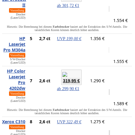
II
ab
301,72 €
1
Vorstellung
Drucker
(Laser/LED)
1.554 €
Hinweis: Die Berechnung bei diesem
Farbdrucker
basiert auf der Extraktion des S/W-Anteils. Die
tatsächlichen Kosten können deutlich höher ausfallen.
HP
5
2,7 ct
1.356 €
UVP
199,00 €
Laserjet
Pro M304a
Vorstellung
S/W-Drucker
1.555 €
(Laser/LED)
HP Color
Laserjet
7
2,6 ct
1.290 €
319,95 €
Pro
4202dw
ab
299,90 €
1
Vorstellung
Drucker
(Laser/LED)
1.589 €
Hinweis: Die Berechnung bei diesem
Farbdrucker
basiert auf der Extraktion des S/W-Anteils. Die
tatsächlichen Kosten können deutlich höher ausfallen.
Xerox C310
8
2,6 ct
1.275 €
UVP
322,49 €
Vorstellung
Drucker
(Laser/LED)