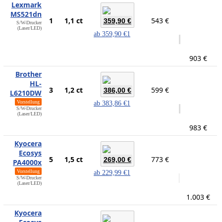
Lexmark
MS521dn
1
1,1 ct
543 €
359,90 €
S/W-Drucker
(Laser/LED)
ab
359,90 €
1
903 €
Brother
HL-
3
1,2 ct
599 €
386,00 €
L6210DW
Vorstellung
ab
383,86 €
1
S/W-Drucker
(Laser/LED)
983 €
Kyocera
Ecosys
5
1,5 ct
773 €
269,00 €
PA4000x
Vorstellung
ab
229,99 €
1
S/W-Drucker
(Laser/LED)
1.003 €
Kyocera