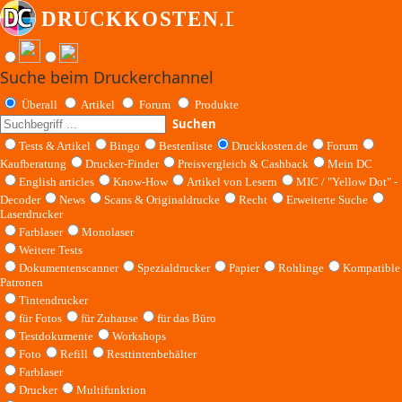
Suche beim Druckerchannel
Überall
Artikel
Forum
Produkte
Suchen
Tests & Artikel
Bingo
Bestenliste
Druckkosten.de
Forum
Kaufberatung
Drucker-Finder
Preisvergleich & Cashback
Mein DC
English articles
Know-How
Artikel von Lesern
MIC / "Yellow Dot" -
Decoder
News
Scans & Originaldrucke
Recht
Erweiterte Suche
Laserdrucker
Farblaser
Monolaser
Weitere Tests
Dokumentenscanner
Spezialdrucker
Papier
Rohlinge
Kompatible
Patronen
Tintendrucker
für Fotos
für Zuhause
für das Büro
Testdokumente
Workshops
Foto
Refill
Resttintenbehälter
Farblaser
Drucker
Multifunktion