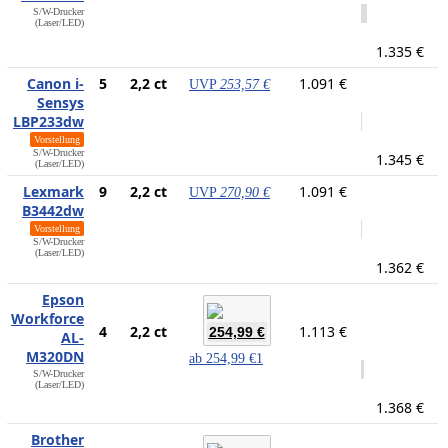
S/W-Drucker
(Laser/LED)
1.335 €
Canon i-
5
2,2 ct
1.091 €
UVP
253,57 €
Sensys
LBP233dw
Vorstellung
S/W-Drucker
1.345 €
(Laser/LED)
Lexmark
9
2,2 ct
1.091 €
UVP
270,90 €
B3442dw
Vorstellung
S/W-Drucker
(Laser/LED)
1.362 €
Epson
Workforce
4
2,2 ct
1.113 €
254,99 €
AL-
M320DN
ab
254,99 €
1
S/W-Drucker
(Laser/LED)
1.368 €
Brother