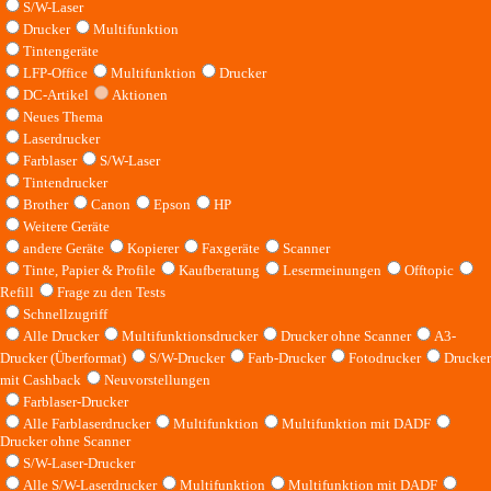
S/W-Laser
Drucker
Multifunktion
Tintengeräte
LFP-Office
Multifunktion
Drucker
DC-Artikel
Aktionen
Neues Thema
Laserdrucker
Farblaser
S/W-Laser
Tintendrucker
Brother
Canon
Epson
HP
Weitere Geräte
andere Geräte
Kopierer
Faxgeräte
Scanner
Tinte, Papier & Profile
Kaufberatung
Lesermeinungen
Offtopic
Refill
Frage zu den Tests
Schnellzugriff
Alle Drucker
Multifunktionsdrucker
Drucker ohne Scanner
A3-
Drucker (Überformat)
S/W-Drucker
Farb-Drucker
Fotodrucker
Drucker
mit Cashback
Neuvorstellungen
Farblaser-Drucker
Alle Farblaserdrucker
Multifunktion
Multifunktion mit DADF
Drucker ohne Scanner
S/W-Laser-Drucker
Alle S/W-Laserdrucker
Multifunktion
Multifunktion mit DADF