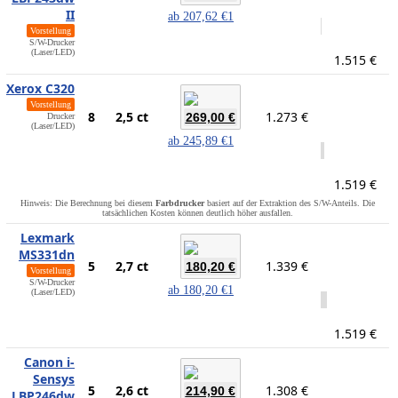
II
ab
207,62 €
1
Vorstellung
S/W-Drucker
(Laser/LED)
1.515 €
Xerox C320
Vorstellung
8
2,5 ct
1.273 €
269,00 €
Drucker
(Laser/LED)
ab
245,89 €
1
1.519 €
Hinweis: Die Berechnung bei diesem
Farbdrucker
basiert auf der Extraktion des S/W-Anteils. Die
tatsächlichen Kosten können deutlich höher ausfallen.
Lexmark
MS331dn
5
2,7 ct
1.339 €
180,20 €
Vorstellung
S/W-Drucker
ab
180,20 €
1
(Laser/LED)
1.519 €
Canon i-
Sensys
5
2,6 ct
1.308 €
214,90 €
LBP246dw