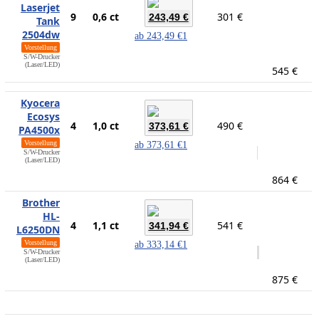
Laserjet
9
0,6 ct
301 €
243,49 €
Tank
2504dw
ab
243,49 €
1
Vorstellung
S/W-Drucker
(Laser/LED)
545 €
Kyocera
Ecosys
4
1,0 ct
490 €
373,61 €
PA4500x
Vorstellung
ab
373,61 €
1
S/W-Drucker
(Laser/LED)
864 €
Brother
HL-
4
1,1 ct
541 €
341,94 €
L6250DN
Vorstellung
ab
333,14 €
1
S/W-Drucker
(Laser/LED)
875 €