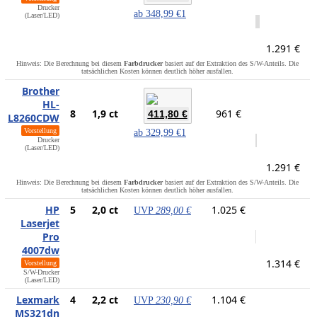
Drucker
ab
348,99 €
1
(Laser/LED)
1.291 €
Hinweis: Die Berechnung bei diesem
Farbdrucker
basiert auf der Extraktion des S/W-Anteils. Die
tatsächlichen Kosten können deutlich höher ausfallen.
Brother
HL-
8
1,9 ct
961 €
411,80 €
L8260CDW
Vorstellung
ab
329,99 €
1
Drucker
(Laser/LED)
1.291 €
Hinweis: Die Berechnung bei diesem
Farbdrucker
basiert auf der Extraktion des S/W-Anteils. Die
tatsächlichen Kosten können deutlich höher ausfallen.
HP
5
2,0 ct
1.025 €
UVP
289,00 €
Laserjet
Pro
4007dw
1.314 €
Vorstellung
S/W-Drucker
(Laser/LED)
Lexmark
4
2,2 ct
1.104 €
UVP
230,90 €
MS321dn