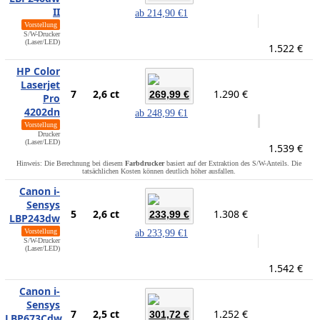
II
ab
214,90 €
1
Vorstellung
S/W-Drucker
(Laser/LED)
1.522 €
HP Color
Laserjet
7
2,6 ct
1.290 €
269,99 €
Pro
4202dn
ab
248,99 €
1
Vorstellung
Drucker
(Laser/LED)
1.539 €
Hinweis: Die Berechnung bei diesem
Farbdrucker
basiert auf der Extraktion des S/W-Anteils. Die
tatsächlichen Kosten können deutlich höher ausfallen.
Canon i-
Sensys
5
2,6 ct
1.308 €
233,99 €
LBP243dw
Vorstellung
ab
233,99 €
1
S/W-Drucker
(Laser/LED)
1.542 €
Canon i-
Sensys
7
2,5 ct
1.252 €
301,72 €
LBP673Cdw