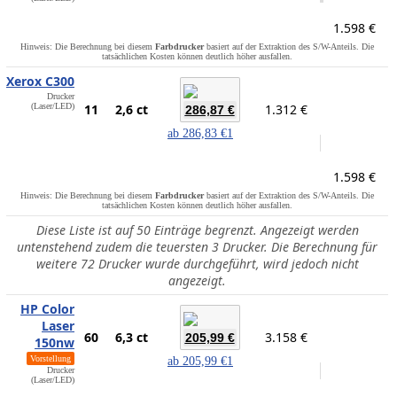
1.598 €
Hinweis: Die Berechnung bei diesem
Farbdrucker
basiert auf der Extraktion des S/W-Anteils. Die
tatsächlichen Kosten können deutlich höher ausfallen.
Xerox C300
Drucker
(Laser/LED)
11
2,6 ct
1.312 €
286,87 €
ab
286,83 €
1
1.598 €
Hinweis: Die Berechnung bei diesem
Farbdrucker
basiert auf der Extraktion des S/W-Anteils. Die
tatsächlichen Kosten können deutlich höher ausfallen.
Diese Liste ist auf 50 Einträge begrenzt. Angezeigt werden
untenstehend zudem die teuersten 3 Drucker. Die Berechnung für
weitere 72 Drucker wurde durchgeführt, wird jedoch nicht
angezeigt.
HP Color
Laser
60
6,3 ct
3.158 €
205,99 €
150nw
Vorstellung
ab
205,99 €
1
Drucker
(Laser/LED)