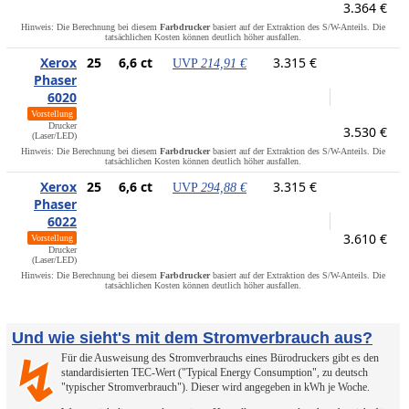
3.364 €
Hinweis: Die Berechnung bei diesem
Farbdrucker
basiert auf der Extraktion des S/W-Anteils. Die
tatsächlichen Kosten können deutlich höher ausfallen.
Xerox
25
6,6 ct
3.315 €
UVP
214,91 €
Phaser
6020
Vorstellung
Drucker
3.530 €
(Laser/LED)
Hinweis: Die Berechnung bei diesem
Farbdrucker
basiert auf der Extraktion des S/W-Anteils. Die
tatsächlichen Kosten können deutlich höher ausfallen.
Xerox
25
6,6 ct
3.315 €
UVP
294,88 €
Phaser
6022
3.610 €
Vorstellung
Drucker
(Laser/LED)
Hinweis: Die Berechnung bei diesem
Farbdrucker
basiert auf der Extraktion des S/W-Anteils. Die
tatsächlichen Kosten können deutlich höher ausfallen.
Und wie sieht's mit dem Stromverbrauch aus?
Für die Ausweisung des Stromverbrauchs eines Bürodruckers gibt es den
↯
standardisierten TEC-Wert ("Typical Energy Consumption", zu deutsch
"typischer Stromverbrauch"). Dieser wird angegeben in kWh je Woche.