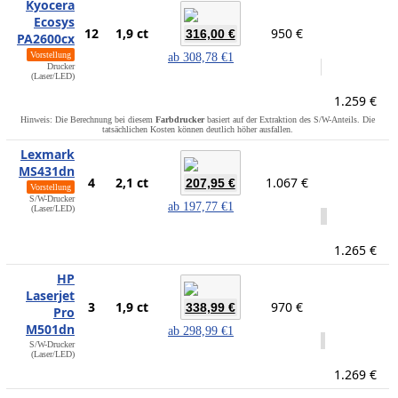
Kyocera
Ecosys
12
1,9 ct
950 €
316,00 €
PA2600cx
Vorstellung
ab
308,78 €
1
Drucker
(Laser/LED)
1.259 €
Hinweis: Die Berechnung bei diesem
Farbdrucker
basiert auf der Extraktion des S/W-Anteils. Die
tatsächlichen Kosten können deutlich höher ausfallen.
Lexmark
MS431dn
4
2,1 ct
1.067 €
207,95 €
Vorstellung
S/W-Drucker
ab
197,77 €
1
(Laser/LED)
1.265 €
HP
Laserjet
3
1,9 ct
970 €
338,99 €
Pro
M501dn
ab
298,99 €
1
S/W-Drucker
(Laser/LED)
1.269 €