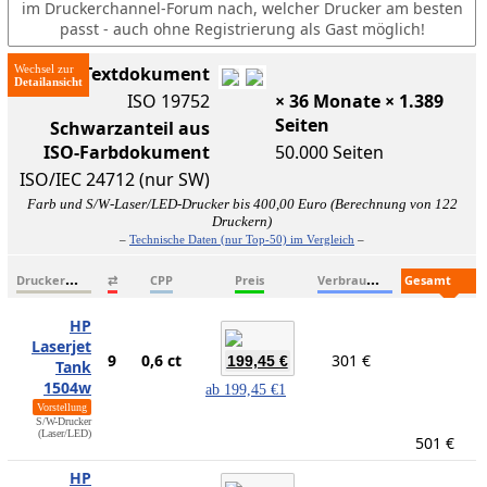
im Druckerchannel-Forum nach, welcher Drucker am besten
passt - auch ohne Registrierung als Gast möglich!
Wechsel zur
ISO-Textdokument
ISO 19752
× 36 Monate × 1.389
Seiten
Schwarzanteil aus
ISO-Farbdokument
50.000 Seiten
ISO/IEC 24712 (nur SW)
Farb und S/W-Laser/LED-Drucker bis 400,00 Euro (Berechnung von 122
Druckern)
–
Technische Daten (nur Top-50) im Vergleich
–
D
ruckername
V
erbrauchsmaterialien
G
esamtkosten
⇄
CPP
Preis
HP
Laserjet
9
0,6 ct
301 €
199,45 €
Tank
1504w
ab
199,45 €
1
Vorstellung
S/W-Drucker
(Laser/LED)
501 €
HP