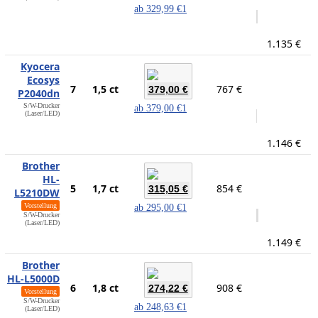
ab
329,99 €
1
1.135 €
Kyocera
Ecosys
7
1,5 ct
767 €
379,00 €
P2040dn
S/W-Drucker
ab
379,00 €
1
(Laser/LED)
1.146 €
Brother
HL-
5
1,7 ct
854 €
315,05 €
L5210DW
Vorstellung
ab
295,00 €
1
S/W-Drucker
(Laser/LED)
1.149 €
Brother
HL-L5000D
6
1,8 ct
908 €
274,22 €
Vorstellung
S/W-Drucker
ab
248,63 €
1
(Laser/LED)