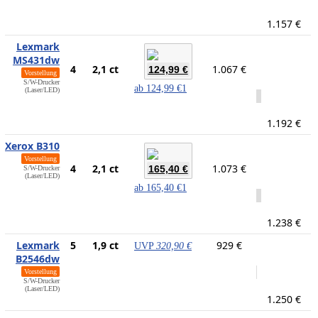
1.157 €
Lexmark
MS431dw
4
2,1 ct
1.067 €
124,99 €
Vorstellung
S/W-Drucker
ab
124,99 €
1
(Laser/LED)
1.192 €
Xerox B310
Vorstellung
4
2,1 ct
1.073 €
165,40 €
S/W-Drucker
(Laser/LED)
ab
165,40 €
1
1.238 €
Lexmark
5
1,9 ct
929 €
UVP
320,90 €
B2546dw
Vorstellung
S/W-Drucker
(Laser/LED)
1.250 €