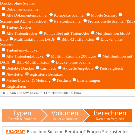
Drucker ohne Scanner
Dokumentenscanner
Alle Dokumentenscanner
Kompakte Scanner
Mobile Scanner
Scanner mit ADF & Flachbett
Netzwerkscanner
Professionelle Scanner (ISIS)
Tinten-Drucker
Alle Tintendrucker
Kompatibel mit Tinten-Abo
Multifunktion bis 80
Euro
Multifunktion mit DADF
Büro-Multifunktion
Drucker ohne
Scanner
Tintentank-Drucker
Alle Tintentankdrucker
Multifunktion bis 200 Euro
Multifunktion mit
DADF
Büro-Multifunktion
Drucker ohne Scanner
Beliebte Drucker
Cashback
Aktuelle Angebote
Preisvergleich
Newsletter
registrierte Benutzer
Meine Drucker & Meinung
Postfach
Einstellungen
Registrieren
DC
Farb und S/W-Laser/LED-Drucker bis 400,00 Euro
Typen
Volumen
Berechnen
Technik & Funktion
Dauer & Drucker
Kosten im Vergleich
FRAGEN?
Brauchen Sie eine Beratung? Fragen Sie kostenlos