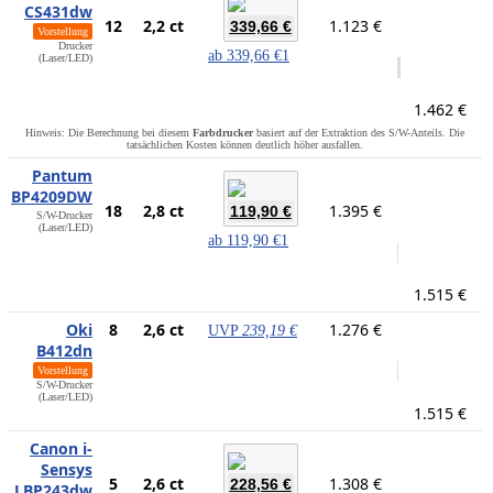
CS431dw
12
2,2 ct
1.123 €
339,66 €
Vorstellung
Drucker
ab
339,66 €
1
(Laser/LED)
1.462 €
Hinweis: Die Berechnung bei diesem
Farbdrucker
basiert auf der Extraktion des S/W-Anteils. Die
tatsächlichen Kosten können deutlich höher ausfallen.
Pantum
BP4209DW
18
2,8 ct
1.395 €
119,90 €
S/W-Drucker
(Laser/LED)
ab
119,90 €
1
1.515 €
Oki
8
2,6 ct
1.276 €
UVP
239,19 €
B412dn
Vorstellung
S/W-Drucker
(Laser/LED)
1.515 €
Canon i-
Sensys
5
2,6 ct
1.308 €
228,56 €
LBP243dw