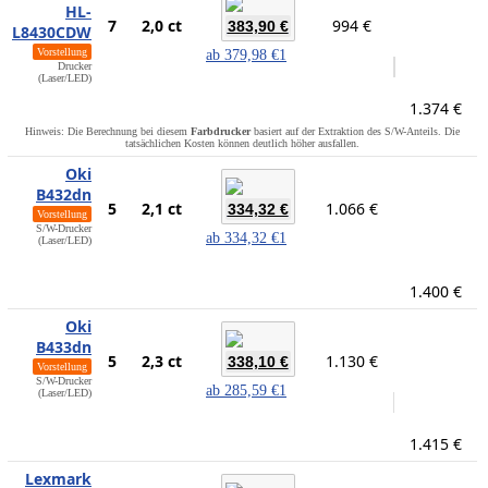
HL-
7
2,0 ct
994 €
383,90 €
L8430CDW
Vorstellung
ab
379,98 €
1
Drucker
(Laser/LED)
1.374 €
Hinweis: Die Berechnung bei diesem
Farbdrucker
basiert auf der Extraktion des S/W-Anteils. Die
tatsächlichen Kosten können deutlich höher ausfallen.
Oki
B432dn
5
2,1 ct
1.066 €
334,32 €
Vorstellung
S/W-Drucker
ab
334,32 €
1
(Laser/LED)
1.400 €
Oki
B433dn
5
2,3 ct
1.130 €
338,10 €
Vorstellung
S/W-Drucker
ab
285,59 €
1
(Laser/LED)
1.415 €
Lexmark