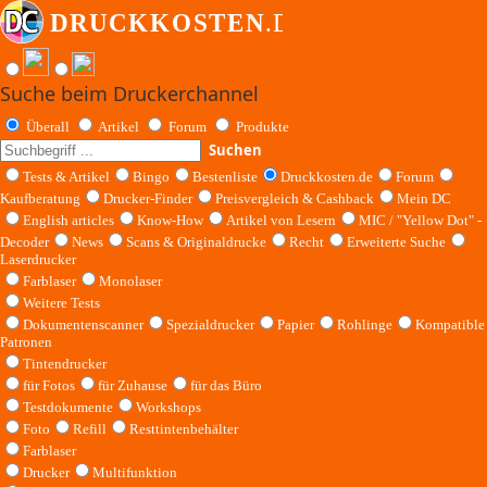
Suche beim Druckerchannel
Überall
Artikel
Forum
Produkte
Suchen
Tests & Artikel
Bingo
Bestenliste
Druckkosten.de
Forum
Kaufberatung
Drucker-Finder
Preisvergleich & Cashback
Mein DC
English articles
Know-How
Artikel von Lesern
MIC / "Yellow Dot" -
Decoder
News
Scans & Originaldrucke
Recht
Erweiterte Suche
Laserdrucker
Farblaser
Monolaser
Weitere Tests
Dokumentenscanner
Spezialdrucker
Papier
Rohlinge
Kompatible
Patronen
Tintendrucker
für Fotos
für Zuhause
für das Büro
Testdokumente
Workshops
Foto
Refill
Resttintenbehälter
Farblaser
Drucker
Multifunktion