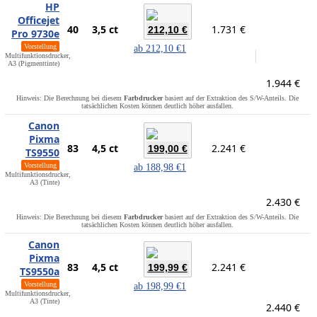
HP
Officejet
40
3,5 ct
1.731 €
212,10 €
Pro 9730e
Vorstellung
ab
212,10 €
1
Multifunktionsdrucker,
A3 (Pigmenttinte)
1.944 €
Hinweis: Die Berechnung bei diesem
Farbdrucker
basiert auf der Extraktion des S/W-Anteils. Die
tatsächlichen Kosten können deutlich höher ausfallen.
Canon
Pixma
83
4,5 ct
2.241 €
199,00 €
TS9550
Vorstellung
ab
188,98 €
1
Multifunktionsdrucker,
A3 (Tinte)
2.430 €
Hinweis: Die Berechnung bei diesem
Farbdrucker
basiert auf der Extraktion des S/W-Anteils. Die
tatsächlichen Kosten können deutlich höher ausfallen.
Canon
Pixma
83
4,5 ct
2.241 €
199,99 €
TS9550a
Vorstellung
ab
198,99 €
1
Multifunktionsdrucker,
A3 (Tinte)
2.440 €