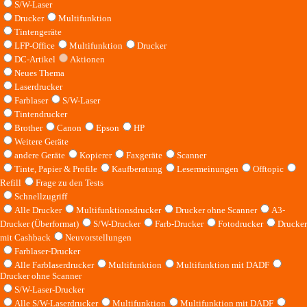
S/W-Laser
Drucker
Multifunktion
Tintengeräte
LFP-Office
Multifunktion
Drucker
DC-Artikel
Aktionen
Neues Thema
Laserdrucker
Farblaser
S/W-Laser
Tintendrucker
Brother
Canon
Epson
HP
Weitere Geräte
andere Geräte
Kopierer
Faxgeräte
Scanner
Tinte, Papier & Profile
Kaufberatung
Lesermeinungen
Offtopic
Refill
Frage zu den Tests
Schnellzugriff
Alle Drucker
Multifunktionsdrucker
Drucker ohne Scanner
A3-
Drucker (Überformat)
S/W-Drucker
Farb-Drucker
Fotodrucker
Drucker
mit Cashback
Neuvorstellungen
Farblaser-Drucker
Alle Farblaserdrucker
Multifunktion
Multifunktion mit DADF
Drucker ohne Scanner
S/W-Laser-Drucker
Alle S/W-Laserdrucker
Multifunktion
Multifunktion mit DADF