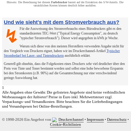
Hinweis: Die Berechnung bei diesem
Farbdrucker
basiert auf der Extraktion des S/W-Anteils. Die
tatsächlichen Kosten können deutlich höher ausfallen.
Und wie sieht's mit dem Stromverbrauch aus?
Für die Ausweisung des Stromverbrauchs eines Bürodruckers gibt es den
↯
standardisierten TEC-Wert ("Typical Energy Consumption", zu deutsch
"typischer Stromverbrauch"). Dieser wird angegeben in kWh je Woche.
Warum sich diese von den meisten Herstellern verwendete Angabe nicht für
den Vergleich von Druckern eignet, haben wir im Druckerchannel-Artikel
Typischer
Strombedarf bei Laser- und Tintendruckern
ausführlich erklärt.
Generell gilt ohnehin, dass die Folgekosten eines Druckers sehr viel deutlicher über den
Preis von Tinte und Toner bestimmt werden und selbst eine hohe beworbene Ersparnis
bei den Stromkosten (z.B. 90%) auf die Gesamtrechnung nur eine verschwindend
geringe Auswirkung hat.
1
Alle Angaben ohne Gewähr. Die gelisteten Angebote sind keine verbindlichen
Werbeaussagen der Anbieter! Preise in Euro inkl. Mehrwertsteuer zzgl.
Verpackungs- und Versandkosten. Bitte beachten Sie die Lieferbedingungen
und Versandspesen bei Online-Bestellungen.
© 1998-2026 Ein Angebot von
Druckerchannel
•
Impressum
•
Datenschutz
•
Cookie-Richtlinien