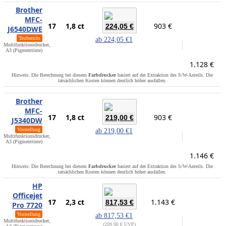
Brother
MFC-
17
1,8 ct
903 €
224,05 €
J6540DWE
Testbericht
ab
224,05 €
1
Multifunktionsdrucker,
A3 (Pigmenttinte)
1.128 €
Hinweis: Die Berechnung bei diesem
Farbdrucker
basiert auf der Extraktion des S/W-Anteils. Die
tatsächlichen Kosten können deutlich höher ausfallen.
Brother
MFC-
17
1,8 ct
903 €
219,00 €
J5340DW
Vorstellung
ab
219,00 €
1
Multifunktionsdrucker,
A3 (Pigmenttinte)
1.146 €
Hinweis: Die Berechnung bei diesem
Farbdrucker
basiert auf der Extraktion des S/W-Anteils. Die
tatsächlichen Kosten können deutlich höher ausfallen.
HP
Officejet
17
2,3 ct
1.143 €
817,53 €
Pro 7720
Vorstellung
ab
817,53 €
1
Multifunktionsdrucker,
209,90 € UVP