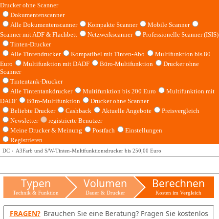
Drucker ohne Scanner
Dokumentenscanner
Alle Dokumentenscanner
Kompakte Scanner
Mobile Scanner
Scanner mit ADF & Flachbett
Netzwerkscanner
Professionelle Scanner (ISIS)
Tinten-Drucker
Alle Tintendrucker
Kompatibel mit Tinten-Abo
Multifunktion bis 80
Euro
Multifunktion mit DADF
Büro-Multifunktion
Drucker ohne
Scanner
Tintentank-Drucker
Alle Tintentankdrucker
Multifunktion bis 200 Euro
Multifunktion mit
DADF
Büro-Multifunktion
Drucker ohne Scanner
Beliebte Drucker
Cashback
Aktuelle Angebote
Preisvergleich
Newsletter
registrierte Benutzer
Meine Drucker & Meinung
Postfach
Einstellungen
Registrieren
DC
A3Farb und S/W-Tinten-Multifunktionsdrucker bis 250,00 Euro
Typen
Volumen
Berechnen
Technik & Funktion
Dauer & Drucker
Kosten im Vergleich
FRAGEN?
Brauchen Sie eine Beratung? Fragen Sie kostenlos