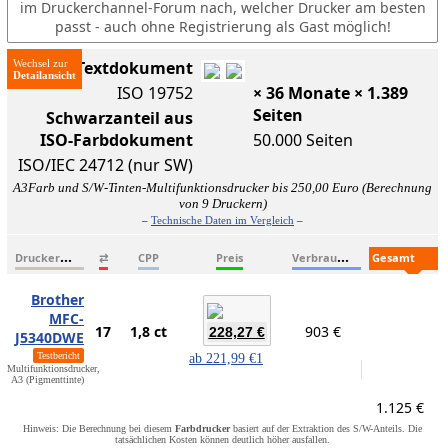
im Druckerchannel-Forum nach, welcher Drucker am besten
passt - auch ohne Registrierung als Gast möglich!
Wechsel zur
ISO-Textdokument
ISO 19752
× 36 Monate × 1.389
Seiten
Schwarzanteil aus
ISO-Farbdokument
50.000 Seiten
ISO/IEC 24712 (nur SW)
A3Farb und S/W-Tinten-Multifunktionsdrucker bis 250,00 Euro (Berechnung
von 9 Druckern)
–
Technische Daten im Vergleich
–
D
ruckername
V
erbrauchsmaterialien
G
esamtkosten
⇄
CPP
Preis
Brother
MFC-
17
1,8 ct
903 €
228,27 €
J5340DWE
Testbericht
ab
221,99 €
1
Multifunktionsdrucker,
A3 (Pigmenttinte)
1.125 €
Hinweis: Die Berechnung bei diesem
Farbdrucker
basiert auf der Extraktion des S/W-Anteils. Die
tatsächlichen Kosten können deutlich höher ausfallen.