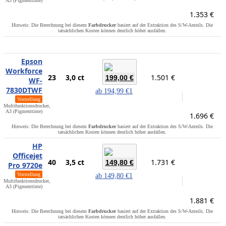
A3 (Pigmenttinte)
1.353 €
Hinweis: Die Berechnung bei diesem
Farbdrucker
basiert auf der Extraktion des S/W-Anteils. Die
tatsächlichen Kosten können deutlich höher ausfallen.
Epson
Workforce
23
3,0 ct
1.501 €
199,00 €
WF-
7830DTWF
ab
194,99 €
1
Vorstellung
Multifunktionsdrucker,
A3 (Pigmenttinte)
1.696 €
Hinweis: Die Berechnung bei diesem
Farbdrucker
basiert auf der Extraktion des S/W-Anteils. Die
tatsächlichen Kosten können deutlich höher ausfallen.
HP
Officejet
40
3,5 ct
1.731 €
149,80 €
Pro 9720e
Vorstellung
ab
149,80 €
1
Multifunktionsdrucker,
A3 (Pigmenttinte)
1.881 €
Hinweis: Die Berechnung bei diesem
Farbdrucker
basiert auf der Extraktion des S/W-Anteils. Die
tatsächlichen Kosten können deutlich höher ausfallen.