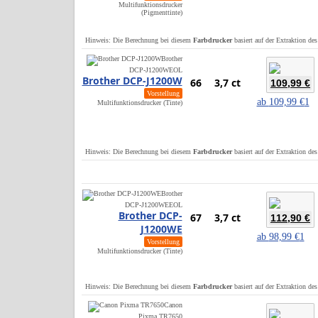
Multifunktionsdrucker
(Pigmenttinte)
Hinweis: Die Berechnung bei diesem
Farbdrucker
basiert auf der Extraktion de
Brother
DCP-J1200W
EOL
Brother DCP-J1200W
66
3,7 ct
109,99 €
Vorstellung
ab
109,99 €
1
Multifunktionsdrucker (Tinte)
Hinweis: Die Berechnung bei diesem
Farbdrucker
basiert auf der Extraktion de
Brother
DCP-J1200WE
EOL
Brother DCP-
67
3,7 ct
112,90 €
J1200WE
ab
98,99 €
1
Vorstellung
Multifunktionsdrucker (Tinte)
Hinweis: Die Berechnung bei diesem
Farbdrucker
basiert auf der Extraktion de
Canon
Pixma TR7650