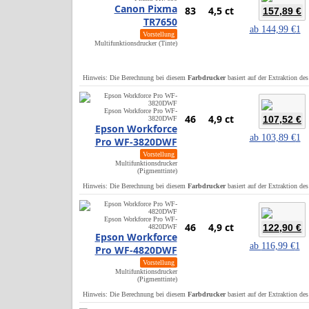
Canon Pixma
83
4,5 ct
157,89 €
TR7650
ab
144,99 €
1
Vorstellung
Multifunktionsdrucker (Tinte)
Hinweis: Die Berechnung bei diesem
Farbdrucker
basiert auf der Extraktion de
Epson Workforce Pro WF-
46
4,9 ct
107,52 €
3820DWF
Epson Workforce
ab
103,89 €
1
Pro WF-3820DWF
Vorstellung
Multifunktionsdrucker
(Pigmenttinte)
Hinweis: Die Berechnung bei diesem
Farbdrucker
basiert auf der Extraktion de
Epson Workforce Pro WF-
46
4,9 ct
122,90 €
4820DWF
Epson Workforce
ab
116,99 €
1
Pro WF-4820DWF
Vorstellung
Multifunktionsdrucker
(Pigmenttinte)
Hinweis: Die Berechnung bei diesem
Farbdrucker
basiert auf der Extraktion de