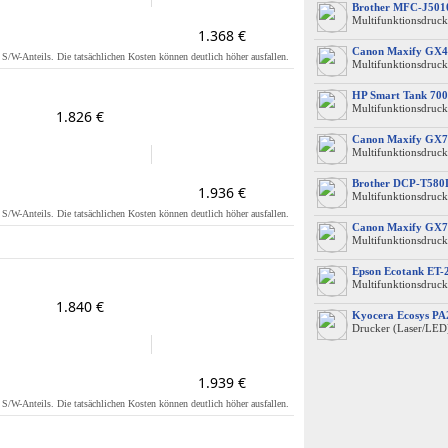
Brother MFC-J50
Multifunktionsdruck
1.368 €
Canon Maxify GX4
s S/W-Anteils. Die tatsächlichen Kosten können deutlich höher ausfallen.
Multifunktionsdruck
HP Smart Tank 700
Multifunktionsdruck
1.826 €
Canon Maxify GX7
Multifunktionsdruck
Brother DCP-T58
1.936 €
Multifunktionsdruck
s S/W-Anteils. Die tatsächlichen Kosten können deutlich höher ausfallen.
Canon Maxify GX7
Multifunktionsdruck
Epson Ecotank ET-
Multifunktionsdruck
1.840 €
Kyocera Ecosys P
Drucker (Laser/LED
1.939 €
s S/W-Anteils. Die tatsächlichen Kosten können deutlich höher ausfallen.