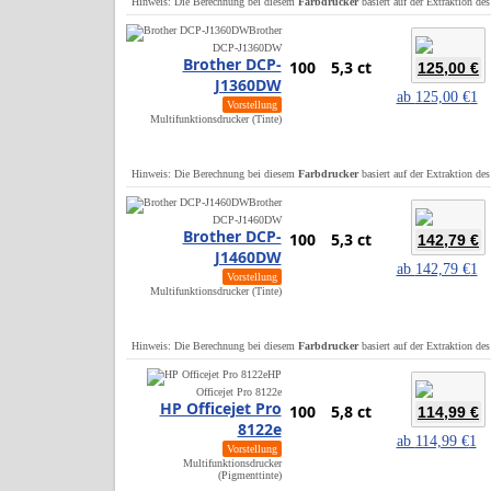
Hinweis: Die Berechnung bei diesem
Farbdrucker
basiert auf der Extraktion de
Brother
DCP-J1360DW
Brother DCP-
100
5,3 ct
125,00 €
J1360DW
ab
125,00 €
1
Vorstellung
Multifunktionsdrucker (Tinte)
Hinweis: Die Berechnung bei diesem
Farbdrucker
basiert auf der Extraktion de
Brother
DCP-J1460DW
Brother DCP-
100
5,3 ct
142,79 €
J1460DW
ab
142,79 €
1
Vorstellung
Multifunktionsdrucker (Tinte)
Hinweis: Die Berechnung bei diesem
Farbdrucker
basiert auf der Extraktion de
HP
Officejet Pro 8122e
HP Officejet Pro
100
5,8 ct
114,99 €
8122e
ab
114,99 €
1
Vorstellung
Multifunktionsdrucker
(Pigmenttinte)