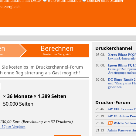
Multifunktion mit DADF
Büro-Multifunktion
Drucker ohne Scanner
reisvergleich
en
Berechnen
Druckerchannel
ker
Kosten im Vergleich
05.08.
Xerox Bilanz FQ2
Lexmark-
​Integrati
05.08.
Epson Bilanz FQ1/
n Sie kostenlos im Druckerchannel-Forum
keine großen Sprün
h ohne Registrierung als Gast möglich!
Arbeitsgruppendru
02.08.
DC-
​Bingo Runde 2
und "ReadyPrint Fle
gewinnen
× 36 Monate × 1.389 Seiten
Drucker-Forum
50.000 Seiten
23:46
23:19
 150,00 Euro (Berechnung von 62 Druckern)
23:16
✉
-50) im Vergleich
–
21:13
Admin Passwort än