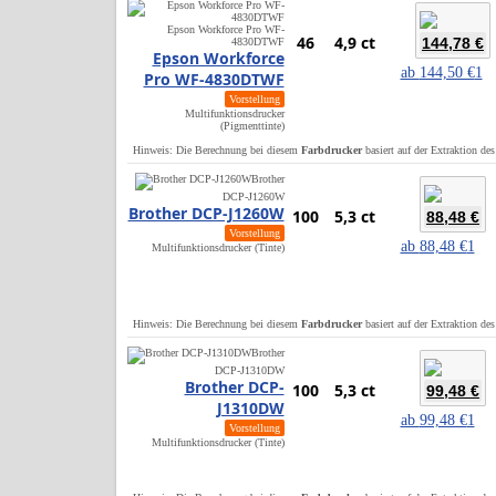
Epson Workforce Pro WF-
46
4,9 ct
144,78 €
4830DTWF
Epson Workforce
ab
144,50 €
1
Pro WF-4830DTWF
Vorstellung
Multifunktionsdrucker
(Pigmenttinte)
Hinweis: Die Berechnung bei diesem
Farbdrucker
basiert auf der Extraktion de
Brother
DCP-J1260W
Brother DCP-J1260W
100
5,3 ct
88,48 €
Vorstellung
ab
88,48 €
1
Multifunktionsdrucker (Tinte)
Hinweis: Die Berechnung bei diesem
Farbdrucker
basiert auf der Extraktion de
Brother
DCP-J1310DW
Brother DCP-
100
5,3 ct
99,48 €
J1310DW
ab
99,48 €
1
Vorstellung
Multifunktionsdrucker (Tinte)