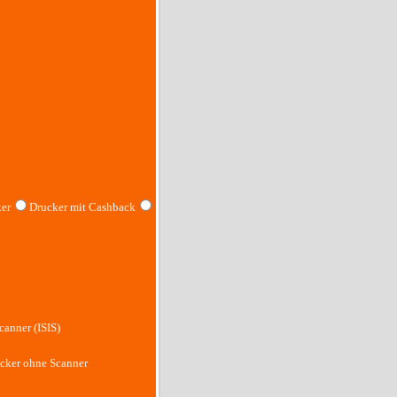
er
Drucker mit Cashback
canner (ISIS)
cker ohne Scanner