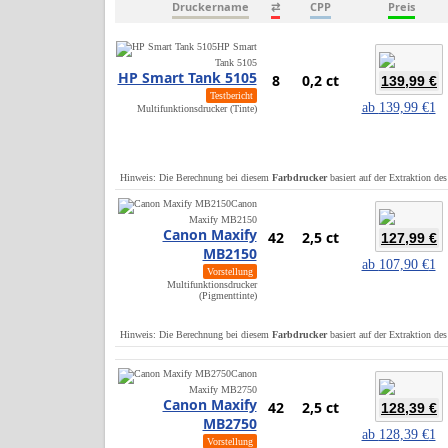
Druckername
⇄
CPP
Preis
HP Smart
Tank 5105
HP Smart Tank 5105
8
0,2 ct
139,99 €
Testbericht
ab
139,99 €
1
Multifunktionsdrucker (Tinte)
Hinweis: Die Berechnung bei diesem
Farbdrucker
basiert auf der Extraktion de
Canon
Maxify MB2150
Canon Maxify
42
2,5 ct
127,99 €
MB2150
ab
107,90 €
1
Vorstellung
Multifunktionsdrucker
(Pigmenttinte)
Hinweis: Die Berechnung bei diesem
Farbdrucker
basiert auf der Extraktion de
Canon
Maxify MB2750
Canon Maxify
42
2,5 ct
128,39 €
MB2750
ab
128,39 €
1
Vorstellung