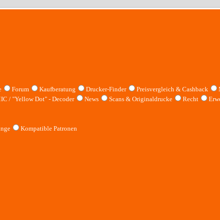
e
Forum
Kaufberatung
Drucker-Finder
Preisvergleich & Cashback
IC / "Yellow Dot" - Decoder
News
Scans & Originaldrucke
Recht
Erwe
inge
Kompatible Patronen