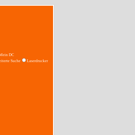
Mein DC
iterte Suche
Laserdrucker