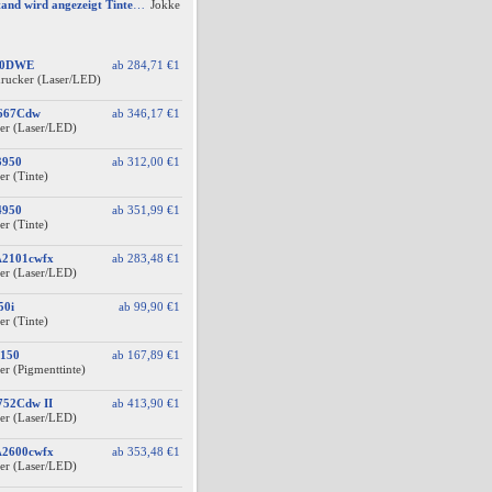
AW #2: Tintenfüllstand wird angezeigt Tintenfüllstand wird angezeigt, aber unter Druckkopf-Status --
Jokke
60DWE
ab
284,71 €
1
drucker (Laser/LED)
F667Cdw
ab
346,17 €
1
er (Laser/LED)
3950
ab
312,00 €
1
er (Tinte)
4950
ab
351,99 €
1
er (Tinte)
A2101cwfx
ab
283,48 €
1
er (Laser/LED)
50i
ab
99,90 €
1
er (Tinte)
150
ab
167,89 €
1
er (Pigmenttinte)
752Cdw II
ab
413,90 €
1
er (Laser/LED)
A2600cwfx
ab
353,48 €
1
er (Laser/LED)