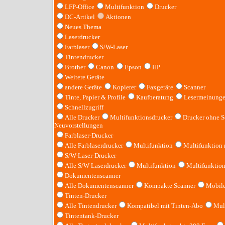
LFP-Office
Multifunktion
Drucker
DC-Artikel
Aktionen
Neues Thema
Laserdrucker
Farblaser
S/W-Laser
Tintendrucker
Brother
Canon
Epson
HP
Weitere Geräte
andere Geräte
Kopierer
Faxgeräte
Scanner
Tinte, Papier & Profile
Kaufberatung
Lesermeinung
Schnellzugriff
Alle Drucker
Multifunktionsdrucker
Drucker ohne S
Neuvorstellungen
Farblaser-Drucker
Alle Farblaserdrucker
Multifunktion
Multifunktion
S/W-Laser-Drucker
Alle S/W-Laserdrucker
Multifunktion
Multifunktio
Dokumentenscanner
Alle Dokumentenscanner
Kompakte Scanner
Mobile
Tinten-Drucker
Alle Tintendrucker
Kompatibel mit Tinten-Abo
Mult
Tintentank-Drucker