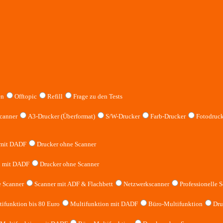
en
Offtopic
Refill
Frage zu den Tests
canner
A3-Drucker (Überformat)
S/W-Drucker
Farb-Drucker
Fotodruck
 mit DADF
Drucker ohne Scanner
n mit DADF
Drucker ohne Scanner
 Scanner
Scanner mit ADF & Flachbett
Netzwerkscanner
Professionelle S
ifunktion bis 80 Euro
Multifunktion mit DADF
Büro-Multifunktion
Dru