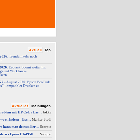
Aktuell
Top
/2026
: Trendumkehr nach
on
2026
: Ecotank boomt weiterhin,
ge mit Workforce-
ckern
77 -
​ August 2026
: Epson EcoTank
x"-
​kompatibler Drucker zu
Aktuelles
Meinungen
AW #10: Scanner Problem mit HP Color Laserjet Pro MFP M479fdw
Jokke
AW #3: Admin Passwort ändern - Epson ET-4950
Marker-Studi
Welche Software kann man deinstallieren - welche ich zwingend erforderlich
Scorpio
dern - Epson ET-4950
Scorpio