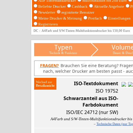
Alle Tintentankdrucker
Multifunktion bis 200 Euro
Beliebte Drucker
Cashback
Aktuelle Angebote
P
Newsletter
registrierte Benutzer
Meine Drucker & Meinung
Postfach
Einstellungen
Registrieren
DC
A4Farb und S/W-Tinten-Multifunktionsdrucker bis 150,00 Euro
Typen
Volum
Technik & Funktion
Dauer & Druc
FRAGEN?
Brauchen Sie eine Beratung? Frage
nach, welcher Drucker am besten passt - auc
Wechsel zur
ISO-Textdokument
ISO 19752
Schwarzanteil aus ISO-
Farbdokument
ISO/IEC 24712 (nur SW)
A4Farb und S/W-Tinten-Multifunktionsdrucker bis
–
Technische Daten (nur Top