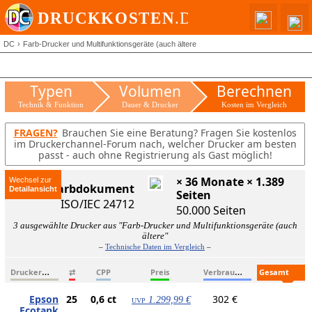
DC
Farb-Drucker und Multifunktionsgeräte (auch ältere
Typen
Volumen
Berechnen
Technik & Funktion
Dauer & Drucker
Kosten im Vergleich
FRAGEN?
Brauchen Sie eine Beratung? Fragen Sie kostenlos
im Druckerchannel-Forum nach, welcher Drucker am besten
passt - auch ohne Registrierung als Gast möglich!
× 36 Monate × 1.389
Wechsel zur
ISO-Farbdokument
Seiten
ISO/IEC 24712
50.000 Seiten
3 ausgewählte Drucker aus "Farb-Drucker und Multifunktionsgeräte (auch
ältere"
–
Technische Daten im Vergleich
–
D
ruckername
V
erbrauchsmaterialien
G
esamtkosten
⇄
CPP
Preis
Epson
25
0,6 ct
302 €
1.299,99 €
UVP
Ecotank