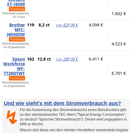
ET-16500
Vorstellung
1.602 €
Multifunktionsdrucker,
A3 (Tinte)
Brother
119
8,2 ct
4.094 €
429,00 €
UVP
MFC-
J6930DW
Vorstellung
4.523 €
Multifunktionsdrucker,
A3 (Pigmenttinte)
Epson
162
12,8 ct
6.411 €
289,99 €
UVP
Workforce
WF-
7720DTWF
6.701 €
Vorstellung
Multifunktionsdrucker,
A3 (Pigmenttinte)
Und wie sieht's mit dem Stromverbrauch aus?
Für die Ausweisung des Stromverbrauchs eines Bürodruckers gibt
↯
es den standardisierten TEC-Wert ("Typical Energy Consumption",
zu deutsch "typischer Stromverbrauch"). Dieser wird angegeben in
kWh je Woche.
Warum sich diese von den meisten Herstellern verwendete Angabe