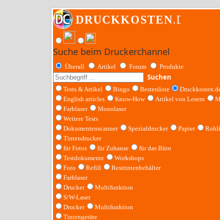
Suche beim Druckerchannel
Überall
Artikel
Forum
Produkte
Suchen
Tests & Artikel
Bingo
Bestenliste
Druckkosten.d
English articles
Know-How
Artikel von Lesern
M
Farblaser
Monolaser
Weitere Tests
Dokumentenscanner
Spezialdrucker
Papier
Rohl
Tintendrucker
für Fotos
für Zuhause
für das Büro
Testdokumente
Workshops
Foto
Refill
Resttintenbehälter
Farblaser
Drucker
Multifunktion
S/W-Laser
Drucker
Multifunktion
Tintengeräte