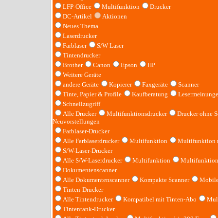
LFP-Office
Multifunktion
Drucker
DC-Artikel
Aktionen
Neues Thema
Laserdrucker
Farblaser
S/W-Laser
Tintendrucker
Brother
Canon
Epson
HP
Weitere Geräte
andere Geräte
Kopierer
Faxgeräte
Scanner
Tinte, Papier & Profile
Kaufberatung
Lesermeinung
Schnellzugriff
Alle Drucker
Multifunktionsdrucker
Drucker ohne S
Neuvorstellungen
Farblaser-Drucker
Alle Farblaserdrucker
Multifunktion
Multifunktion
S/W-Laser-Drucker
Alle S/W-Laserdrucker
Multifunktion
Multifunktio
Dokumentenscanner
Alle Dokumentenscanner
Kompakte Scanner
Mobile
Tinten-Drucker
Alle Tintendrucker
Kompatibel mit Tinten-Abo
Mult
Tintentank-Drucker