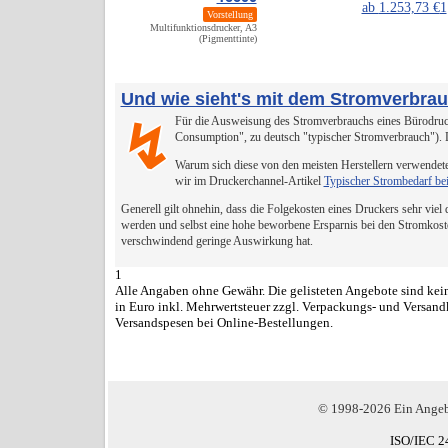
ab
1.253,73 €
1
Vorstellung
Multifunktionsdrucker, A3
(Pigmenttinte)
Und wie sieht's mit dem Stromverbra
Für die Ausweisung des Stromverbrauchs eines Bürodruck
↯
Consumption", zu deutsch "typischer Stromverbrauch").
Warum sich diese von den meisten Herstellern verwendete
wir im Druckerchannel-Artikel
Typischer Strombedarf be
Generell gilt ohnehin, dass die Folgekosten eines Druckers sehr viel
werden und selbst eine hohe beworbene Ersparnis bei den Stromkost
verschwindend geringe Auswirkung hat.
1
Alle Angaben ohne Gewähr. Die gelisteten Angebote sind kein
in Euro inkl. Mehrwertsteuer zzgl. Verpackungs- und Versand
Versandspesen bei Online-Bestellungen.
© 1998-2026 Ein Ange
ISO/IEC 2