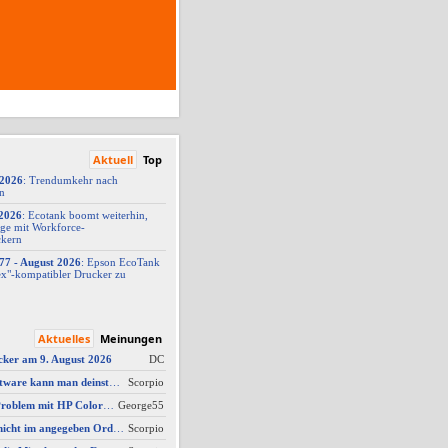
Aktuell
Top
/2026
: Trendumkehr nach
on
2026
: Ecotank boomt weiterhin,
ge mit Workforce-
ckern
77 -
​ August 2026
: Epson EcoTank
x"-
​kompatibler Drucker zu
Aktuelles
Meinungen
cker am 9. August 2026
DC
AW #3: Welche Software kann man deinstallieren - welche ich zwingend erforderlich
Scorpio
AW #14: Scanner Problem mit HP Color Laserjet Pro MFP M479fdw
George55
AW #2: Scan wird nicht im angegeben Ordner gespeichert, wenn vom Bediendisplay gescannt wird
Scorpio