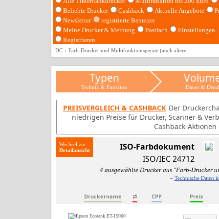
Alle Tintentankdrucker
Multifunktion bis 200 Euro
Beliebte Drucker
Cashback
Aktuelle Angebote
P
Newsletter
registrierte Benutzer
Meine Drucker & Meinung
Postfach
Einstellungen
Registrieren
DC
Farb-Drucker und Multifunktionsgeräte (auch ältere
Typen
Volum
Technik & Funktion
Dauer & Druc
PREISVERGLEICH & CASHBACK
Der Druckercha
niedrigen Preise für Drucker, Scanner & Ver
Cashback-Aktionen d
Wechsel zur
ISO-Farbdokument
ISO/IEC 24712
4 ausgewählte Drucker aus "Farb-Drucker un
–
Technische Daten i
Druckername
⇄
CPP
Preis