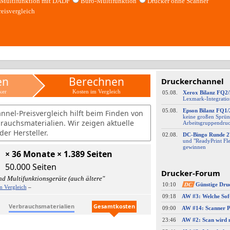
Multifunktion mit DADF
Büro-Multifunktion
Drucker ohne Scanner
reisvergleich
en
Berechnen
Druckerchannel
ker
Kosten im Vergleich
05.08.
Xerox Bilanz FQ2
Lexmark-
​Integrati
05.08.
Epson Bilanz FQ1/
nnel-Preisvergleich hilft beim Finden von
keine großen Sprün
brauchsmaterialien. Wir zeigen aktuelle
Arbeitsgruppendru
er Hersteller.
02.08.
DC-
​Bingo Runde 2
und "ReadyPrint Fle
gewinnen
× 36 Monate × 1.389 Seiten
50.000 Seiten
Drucker-Forum
d Multifunktionsgeräte (auch ältere"
10:10
DC
Günstige Dru
m Vergleich
–
09:18
Verbrauchsmaterialien
Gesamtkosten
09:00
23:46