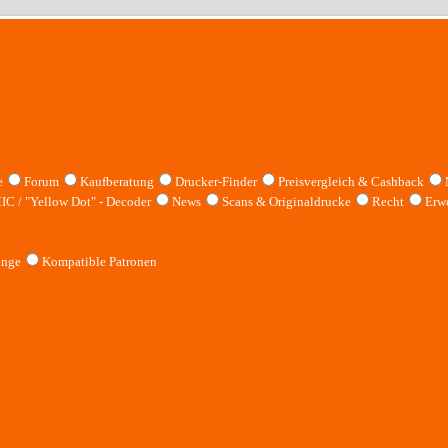
e
Forum
Kaufberatung
Drucker-Finder
Preisvergleich & Cashback
IC / "Yellow Dot" - Decoder
News
Scans & Originaldrucke
Recht
Erwe
inge
Kompatible Patronen