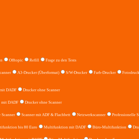
en
Offtopic
Refill
Frage zu den Tests
canner
A3-Drucker (Überformat)
S/W-Drucker
Farb-Drucker
Fotodruck
 mit DADF
Drucker ohne Scanner
n mit DADF
Drucker ohne Scanner
 Scanner
Scanner mit ADF & Flachbett
Netzwerkscanner
Professionelle S
ifunktion bis 80 Euro
Multifunktion mit DADF
Büro-Multifunktion
Dru