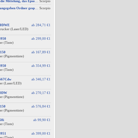
AW #3: Ich erhalte die Mittelung, das Epson Scanner Monitor demnächst nicht mehr vom Mac unterstützt wird
Scorpio
Scan wird nicht im angegeben Ordner gespeichert, wenn vom Bediendisplay gescannt wird
Scorpio
60DWE
ab
284,71 €
1
drucker (Laser/LED)
3950
ab
299,00 €
1
er (Tinte)
150
ab
167,89 €
1
er (Pigmenttinte)
4950
ab
354,99 €
1
er (Tinte)
F667Cdw
ab
346,17 €
1
er (Laser/LED)
10DW
ab
270,17 €
1
er (Pigmenttinte)
150
ab
576,84 €
1
er (Pigmenttinte)
50i
ab
99,90 €
1
er (Tinte)
4951
ab
399,00 €
1
er (Tinte)