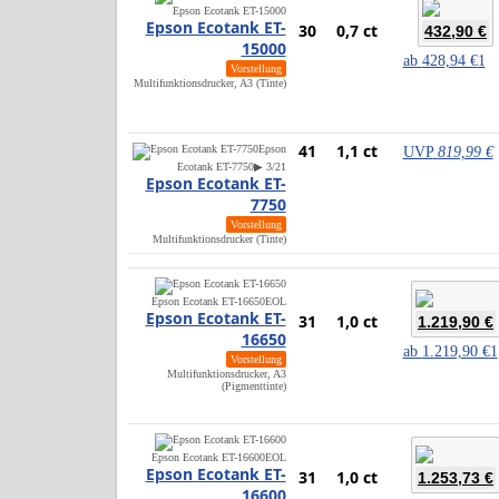
Epson Ecotank ET-15000
Epson Ecotank ET-
30
0,7 ct
432,90 €
15000
ab
428,94 €
1
Vorstellung
Multifunktionsdrucker, A3 (Tinte)
41
1,1 ct
Epson
UVP
819,99 €
Ecotank ET-7750
▶ 3/21
Epson Ecotank ET-
7750
Vorstellung
Multifunktionsdrucker (Tinte)
Epson Ecotank ET-16650
EOL
Epson Ecotank ET-
31
1,0 ct
1.219,90 €
16650
ab
1.219,90 €
1
Vorstellung
Multifunktionsdrucker, A3
(Pigmenttinte)
Epson Ecotank ET-16600
EOL
Epson Ecotank ET-
31
1,0 ct
1.253,73 €
16600