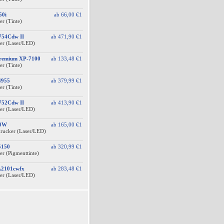
50i
ab
66,00 €
1
er (Tinte)
754Cdw II
ab
471,90 €
1
er (Laser/LED)
Premium XP-7100
ab
133,48 €
1
er (Tinte)
4955
ab
379,99 €
1
er (Tinte)
752Cdw II
ab
413,90 €
1
er (Laser/LED)
40W
ab
165,00 €
1
drucker (Laser/LED)
5150
ab
320,99 €
1
er (Pigmenttinte)
A2101cwfx
ab
283,48 €
1
er (Laser/LED)