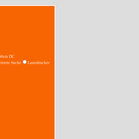
Mein DC
iterte Suche
Laserdrucker