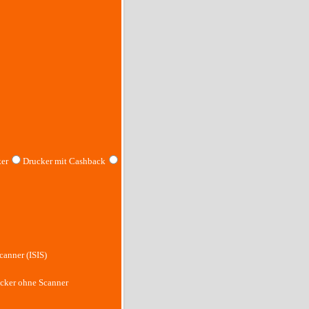
er
Drucker mit Cashback
canner (ISIS)
cker ohne Scanner