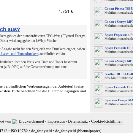
Canon Pixma TS65
1.761 €
Multifunktionsdruck
Canon i-Sensys MF
Multifunktionsdruck
uch aus?
Epson Expression 
ers gibt es den standardisierten TEC-Wert ("Typical Energy
Multifunktionsdruck
 Dieser wird angegeben in kWh je Woche.
Epson Ecotank ET-
 Angabe nicht für den Vergleich von Druckern eignet, haben
Multifunktionsdruck
i Laser- und Tintendruckern
ausführlich erklärt.
Canon i-Sensys MF
 deutlicher über den Preis von Tinte und Toner bestimmt
Multifunktionsdruck
en (z.B. 90%) auf die Gesamtrechnung nur eine
Brother DCP-L16
S/W-Multifunktions
e verbindlichen Werbeaussagen der Anbieter! Preise
Epson Ecotank ET-
kosten. Bitte beachten Sie die Lieferbedingungen und
Multifunktionsdruck
Kyocera Ecosys M
Multifunktionsdruck
bot von
Druckerchannel
•
Impressum
•
Datenschutz
•
Cookie-Richtlinien
4712
•
ISO 19752
•
dc_fotoyield
•
dc_fotoyield (Normalpapier)