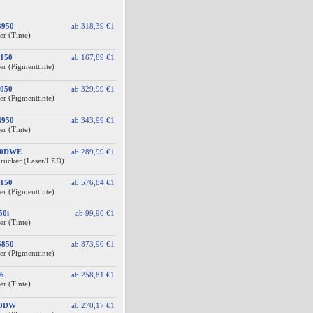
3950
ab
318,39 €
1
er (Tinte)
150
ab
167,89 €
1
er (Pigmenttinte)
050
ab
329,99 €
1
er (Pigmenttinte)
4950
ab
343,99 €
1
er (Tinte)
60DWE
ab
289,99 €
1
drucker (Laser/LED)
150
ab
576,84 €
1
er (Pigmenttinte)
50i
ab
99,90 €
1
er (Tinte)
5850
ab
873,90 €
1
er (Pigmenttinte)
6
ab
258,81 €
1
er (Tinte)
10DW
ab
270,17 €
1