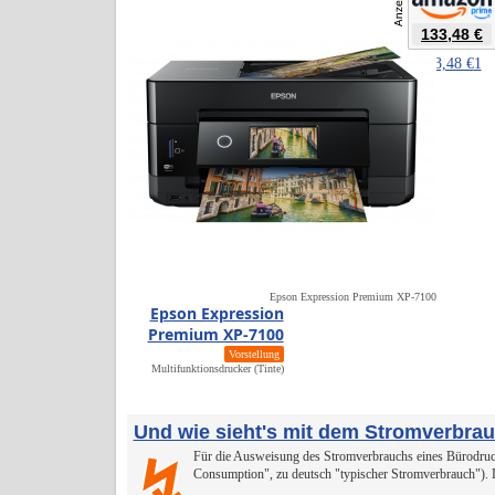
337
17,2 ct
133,48 €
ab
133,48 €
1
Epson Expression Premium XP-7100
Epson Expression
Premium XP-7100
Vorstellung
Multifunktionsdrucker (Tinte)
Und wie sieht's mit dem Stromverbra
Für die Ausweisung des Stromverbrauchs eines Bürodruck
↯
Consumption", zu deutsch "typischer Stromverbrauch").