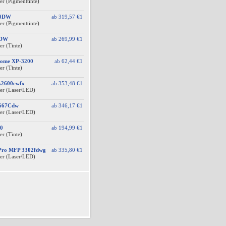
er (Pigmenttinte)
10DW
ab
319,57 €
1
er (Pigmenttinte)
0DW
ab
269,99 €
1
er (Tinte)
Home XP-3200
ab
62,44 €
1
er (Tinte)
A2600cwfx
ab
353,48 €
1
er (Laser/LED)
F667Cdw
ab
346,17 €
1
er (Laser/LED)
0
ab
194,99 €
1
er (Tinte)
 Pro MFP 3302fdwg
ab
335,80 €
1
er (Laser/LED)