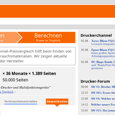
en
Berechnen
Druckerchannel
ker
Kosten im Vergleich
05.08.
Xerox Bilanz FQ2
Lexmark-
​Integrati
05.08.
Epson Bilanz FQ1/
nnel-Preisvergleich hilft beim Finden von
keine großen Sprün
brauchsmaterialien. Wir zeigen aktuelle
Arbeitsgruppendru
er Hersteller.
02.08.
DC-
​Bingo Runde 2
und "ReadyPrint Fle
gewinnen
× 36 Monate × 1.389 Seiten
50.000 Seiten
Drucker-Forum
00:09
-Drucker und Multifunktionsgeräte"
m Vergleich
–
23:32
AW #65: Ersatz fü
22:00
Verbrauchsmaterialien
Gesamtkosten
14:12
Welcher neuere Ers
12:01