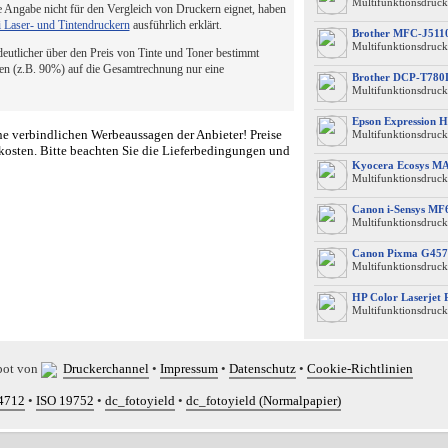
Multifunktionsdruck
 Angabe nicht für den Vergleich von Druckern eignet, haben
i Laser- und Tintendruckern
ausführlich erklärt.
Brother MFC-J51
Multifunktionsdruck
 deutlicher über den Preis von Tinte und Toner bestimmt
en (z.B. 90%) auf die Gesamtrechnung nur eine
Brother DCP-T78
Multifunktionsdruck
Epson Expression 
e verbindlichen Werbeaussagen der Anbieter! Preise
Multifunktionsdruck
kosten. Bitte beachten Sie die Lieferbedingungen und
Kyocera Ecosys M
Multifunktionsdruck
Canon i-Sensys M
Multifunktionsdruck
Canon Pixma G457
Multifunktionsdruck
HP Color Laserjet
Multifunktionsdruck
bot von
Druckerchannel
•
Impressum
•
Datenschutz
•
Cookie-Richtlinien
4712
•
ISO 19752
•
dc_fotoyield
•
dc_fotoyield (Normalpapier)