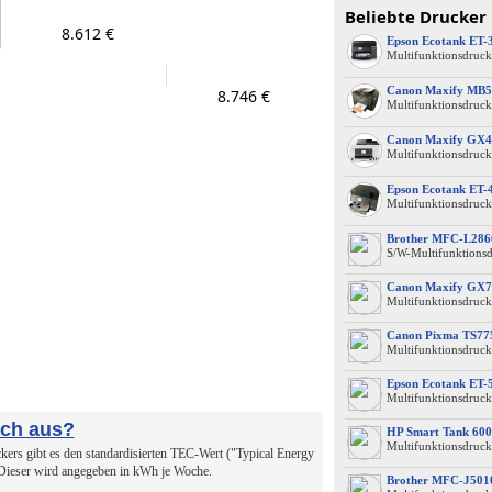
Beliebte Drucker
8.612 €
Epson Ecotank ET-
Multifunktionsdruck
Canon Maxify MB5
8.746 €
Multifunktionsdruck
Canon Maxify GX4
Multifunktionsdruck
Epson Ecotank ET-
Multifunktionsdruck
Brother MFC-L28
S/W-Multifunktions
Canon Maxify GX7
Multifunktionsdruck
Canon Pixma TS77
Multifunktionsdruck
Epson Ecotank ET-
Multifunktionsdruck
uch aus?
HP Smart Tank 600
Multifunktionsdruck
ers gibt es den standardisierten TEC-Wert ("Typical Energy
 Dieser wird angegeben in kWh je Woche.
Brother MFC-J50