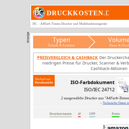
DC
A4Farb-Tinten-Drucker und Multifunktionsgeräte
Typen
Volum
Technik & Funktion
Dauer & Druc
PREISVERGLEICH & CASHBACK
Der Druckercha
niedrigen Preise für Drucker, Scanner & Ver
Cashback-Aktionen d
Wechsel zur
ISO-Farbdokument
ISO/IEC 24712
2 ausgewählte Drucker aus "A4Farb-Tinten
–
Technische Daten i
Druckername
⇄
CPP
Preis