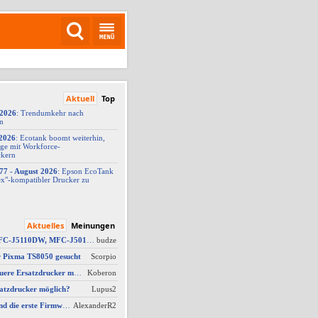
Aktuell
Top
/2026
: Trendumkehr nach
on
2026
: Ecotank boomt weiterhin,
ge mit Workforce-
ckern
77 -
​ August 2026
: Epson EcoTank
x"-
​kompatibler Drucker zu
Aktuelles
Meinungen
AW #2: Brother MFC-J5110DW, MFC-J5010DW und MFC-J5013DW - Besser ausgestattet und kompakter dank vollem Fokus auf A4
budze
r Pixma TS8050 gesucht
Scorpio
AW #4: Welcher neuere Ersatzdrucker möglich?
Koberon
atzdrucker möglich?
Lupus2
AW #15: Hat jemand die erste Firmware für ein Downgrade?
AlexanderR2