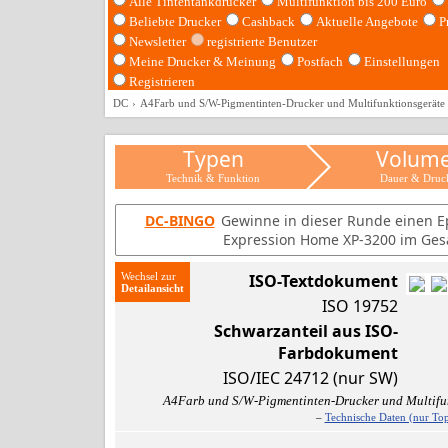
Alle Tintentankdrucker
Multifunktion bis 200 Euro
Beliebte Drucker
Cashback
Aktuelle Angebote
P
Newsletter
registrierte Benutzer
Meine Drucker & Meinung
Postfach
Einstellungen
Registrieren
DC
A4Farb und S/W-Pigmentinten-Drucker und Multifunktionsgeräte
Typen
Volum
Technik & Funktion
Dauer & Druc
DC-BINGO
Gewinne in dieser Runde einen E
Expression Home XP-3200 im Ges
Wechsel zur
ISO-Textdokument
ISO 19752
Schwarzanteil aus ISO-
Farbdokument
ISO/IEC 24712 (nur SW)
A4Farb und S/W-Pigmentinten-Drucker und Multifu
–
Technische Daten (nur Top