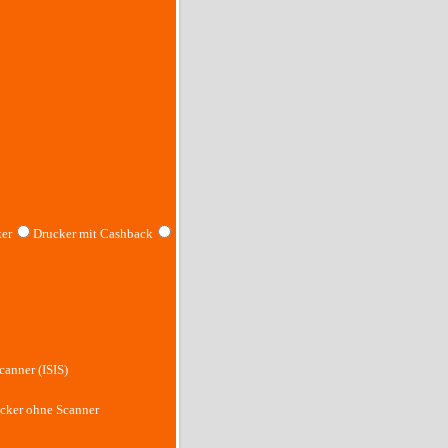
er
Drucker mit Cashback
canner (ISIS)
cker ohne Scanner