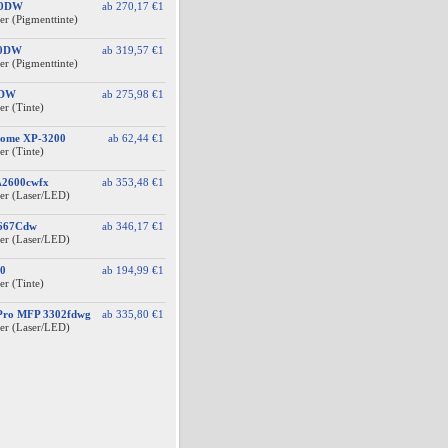
10DW
ab
270,17 €
1
er (Pigmenttinte)
10DW
ab
319,57 €
1
er (Pigmenttinte)
0DW
ab
275,98 €
1
er (Tinte)
Home XP-3200
ab
62,44 €
1
er (Tinte)
A2600cwfx
ab
353,48 €
1
er (Laser/LED)
F667Cdw
ab
346,17 €
1
er (Laser/LED)
0
ab
194,99 €
1
er (Tinte)
 Pro MFP 3302fdwg
ab
335,80 €
1
er (Laser/LED)