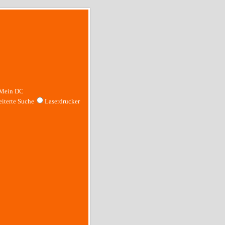
Mein DC
iterte Suche
Laserdrucker