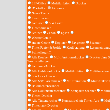
LFP-Office
Multifunktion
Drucker
DC-Artikel
Aktionen
Neues Thema
Laserdrucker
Farblaser
S/W-Laser
Tintendrucker
Brother
Canon
Epson
HP
Weitere Geräte
andere Geräte
Kopierer
Faxgeräte
Scanner
Tinte, Papier & Profile
Kaufberatung
Lesermeinung
Schnellzugriff
Alle Drucker
Multifunktionsdrucker
Drucker ohne S
Neuvorstellungen
Farblaser-Drucker
Alle Farblaserdrucker
Multifunktion
Multifunktion
S/W-Laser-Drucker
Alle S/W-Laserdrucker
Multifunktion
Multifunktio
Dokumentenscanner
Alle Dokumentenscanner
Kompakte Scanner
Mobile
Tinten-Drucker
Alle Tintendrucker
Kompatibel mit Tinten-Abo
Mult
Tintentank-Drucker