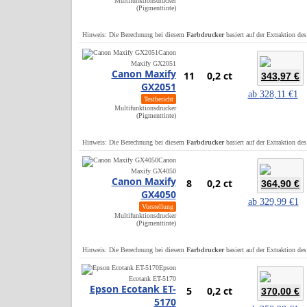
Multifunktionsdrucker
(Pigmenttinte)
Hinweis: Die Berechnung bei diesem
Farbdrucker
basiert auf der Extraktion de
Canon
Maxify GX2051
Canon Maxify
11
0,2 ct
343,97 €
GX2051
ab
328,11 €
1
Testbericht
Multifunktionsdrucker
(Pigmenttinte)
Hinweis: Die Berechnung bei diesem
Farbdrucker
basiert auf der Extraktion de
Canon
Maxify GX4050
Canon Maxify
8
0,2 ct
364,90 €
GX4050
ab
329,99 €
1
Vorstellung
Multifunktionsdrucker
(Pigmenttinte)
Hinweis: Die Berechnung bei diesem
Farbdrucker
basiert auf der Extraktion de
Epson
Ecotank ET-5170
Epson Ecotank ET-
5
0,2 ct
370,00 €
5170