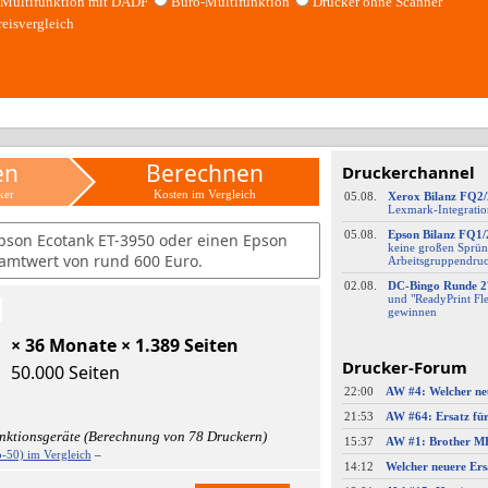
Multifunktion mit DADF
Büro-Multifunktion
Drucker ohne Scanner
reisvergleich
en
Berechnen
Druckerchannel
ker
Kosten im Vergleich
05.08.
Xerox Bilanz FQ2
Lexmark-
​Integrati
05.08.
Epson Bilanz FQ1/
pson Ecotank ET-3950 oder einen Epson
keine großen Sprün
amtwert von rund 600 Euro.
Arbeitsgruppendru
02.08.
DC-
​Bingo Runde 2
und "ReadyPrint Fle
gewinnen
× 36 Monate × 1.389 Seiten
Drucker-Forum
50.000 Seiten
22:00
21:53
AW #64: Ersatz fü
nktionsgeräte (Berechnung von 78 Druckern)
15:37
-50) im Vergleich
–
14:12
Welcher neuere Ers