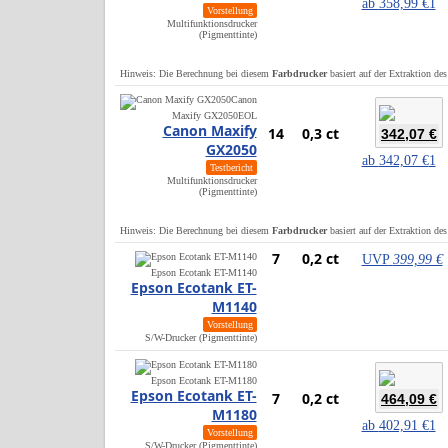
ab
358,99 €
1
Vorstellung
Multifunktionsdrucker
(Pigmenttinte)
Hinweis: Die Berechnung bei diesem
Farbdrucker
basiert auf der Extraktion de
Canon
Maxify GX2050
EOL
Canon Maxify
14
0,3 ct
342,07 €
GX2050
ab
342,07 €
1
Testbericht
Multifunktionsdrucker
(Pigmenttinte)
Hinweis: Die Berechnung bei diesem
Farbdrucker
basiert auf der Extraktion de
7
0,2 ct
UVP
399,99 €
Epson Ecotank ET-M1140
Epson Ecotank ET-
M1140
Vorstellung
S/W-Drucker (Pigmenttinte)
Epson Ecotank ET-M1180
Epson Ecotank ET-
7
0,2 ct
464,09 €
M1180
ab
402,91 €
1
Vorstellung
S/W-Drucker (Pigmenttinte)