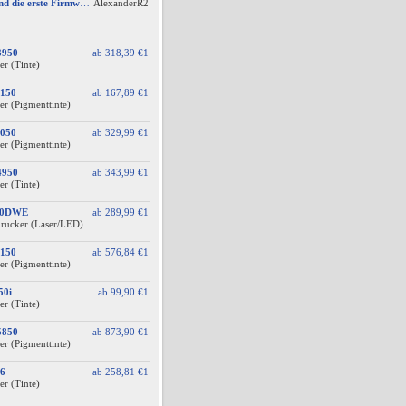
AW #15: Hat jemand die erste Firmware für ein Downgrade?
AlexanderR2
3950
ab
318,39 €
1
er (Tinte)
150
ab
167,89 €
1
er (Pigmenttinte)
050
ab
329,99 €
1
er (Pigmenttinte)
4950
ab
343,99 €
1
er (Tinte)
60DWE
ab
289,99 €
1
drucker (Laser/LED)
150
ab
576,84 €
1
er (Pigmenttinte)
50i
ab
99,90 €
1
er (Tinte)
5850
ab
873,90 €
1
er (Pigmenttinte)
6
ab
258,81 €
1
er (Tinte)