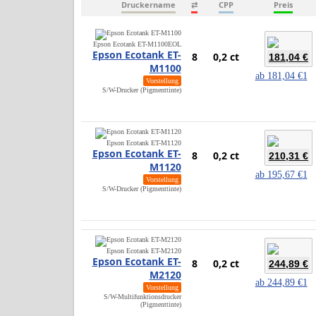
Druckername
⇄
CPP
Preis
Epson Ecotank ET-M1100
EOL
Epson Ecotank ET-
8
0,2 ct
181,04 €
M1100
ab
181,04 €
1
Vorstellung
S/W-Drucker (Pigmenttinte)
Epson Ecotank ET-M1120
Epson Ecotank ET-
8
0,2 ct
210,31 €
M1120
ab
195,67 €
1
Vorstellung
S/W-Drucker (Pigmenttinte)
Epson Ecotank ET-M2120
Epson Ecotank ET-
8
0,2 ct
244,89 €
M2120
ab
244,89 €
1
Vorstellung
S/W-Multifunktionsdrucker
(Pigmenttinte)