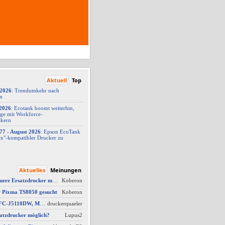
Aktuell
Top
/2026
: Trendumkehr nach
on
2026
: Ecotank boomt weiterhin,
ge mit Workforce-
ckern
77 -
​ August 2026
: Epson EcoTank
x"-
​kompatibler Drucker zu
Aktuelles
Meinungen
AW #4: Welcher neuere Ersatzdrucker möglich?
Koberon
r Pixma TS8050 gesucht
Koberon
AW #1: Brother MFC-J5110DW, MFC-J5010DW und MFC-J5013DW - Besser ausgestattet und kompakter dank vollem Fokus auf A4
druckerquaeler
atzdrucker möglich?
Lupus2