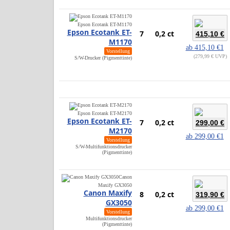
Epson Ecotank ET-M1170
Epson Ecotank ET-
7
0,2 ct
415,10 €
M1170
ab
415,10 €
1
Vorstellung
279,99 € UVP
S/W-Drucker (Pigmenttinte)
Epson Ecotank ET-M2170
Epson Ecotank ET-
7
0,2 ct
299,00 €
M2170
ab
299,00 €
1
Vorstellung
S/W-Multifunktionsdrucker
(Pigmenttinte)
Canon
Maxify GX3050
Canon Maxify
8
0,2 ct
319,90 €
GX3050
ab
299,00 €
1
Vorstellung
Multifunktionsdrucker
(Pigmenttinte)