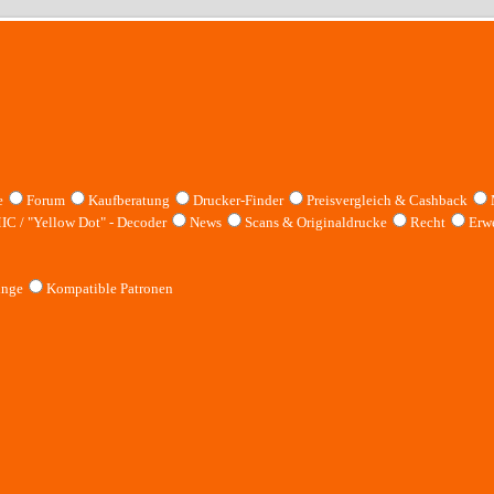
e
Forum
Kaufberatung
Drucker-Finder
Preisvergleich & Cashback
IC / "Yellow Dot" - Decoder
News
Scans & Originaldrucke
Recht
Erwe
inge
Kompatible Patronen