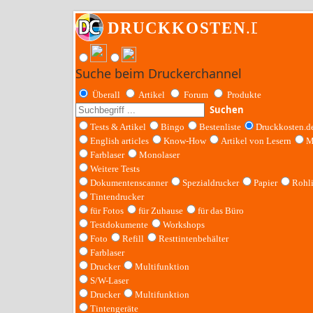
Suche beim Druckerchannel
Überall
Artikel
Forum
Produkte
Suchen
Tests & Artikel
Bingo
Bestenliste
Druckkosten.d
English articles
Know-How
Artikel von Lesern
M
Farblaser
Monolaser
Weitere Tests
Dokumentenscanner
Spezialdrucker
Papier
Rohl
Tintendrucker
für Fotos
für Zuhause
für das Büro
Testdokumente
Workshops
Foto
Refill
Resttintenbehälter
Farblaser
Drucker
Multifunktion
S/W-Laser
Drucker
Multifunktion
Tintengeräte