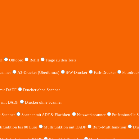
en
Offtopic
Refill
Frage zu den Tests
canner
A3-Drucker (Überformat)
S/W-Drucker
Farb-Drucker
Fotodruck
 mit DADF
Drucker ohne Scanner
n mit DADF
Drucker ohne Scanner
 Scanner
Scanner mit ADF & Flachbett
Netzwerkscanner
Professionelle S
ifunktion bis 80 Euro
Multifunktion mit DADF
Büro-Multifunktion
Dru