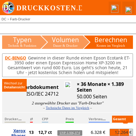
DC
Farb-Drucker
Typen
Volumen
Berechnen
Technik & Funktion
Dauer & Drucker
Kosten im Vergleich
DC-BINGO
Gewinne in dieser Runde einen Epson Ecotank ET-
3950 oder einen Epson Expression Home XP-3200 im
Gesamtwert von rund 600 Euro. Los geht's schon heute, 21
Uhr - jetzt kostenlos Schein holen und mitspielen!
× 36 Monate × 1.389
Wechsel zur
ISO-Farbdokument
Seiten
ISO/IEC 24712
50.000 Seiten
2 ausgewählte Drucker aus "Farb-Drucker"
–
Technische Daten im Vergleich
–
D
ruckername
V
erbrauchsmaterialien
G
esamtkosten
⇄
CPP
Preis
Xerox
13
12,7 ct
6.328 €
12.264 €
UVP
5.936,37 €
Phaser