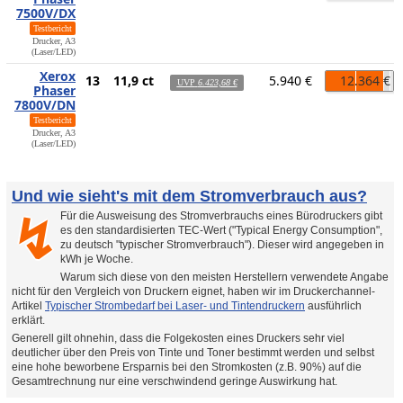
7500V/DX
Testbericht
Drucker, A3
(Laser/LED)
Xerox
13
11,9 ct
5.940 €
12.364 €
UVP
6.423,68 €
Phaser
7800V/DN
Testbericht
Drucker, A3
(Laser/LED)
Und wie sieht's mit dem Stromverbrauch aus?
Für die Ausweisung des Stromverbrauchs eines Bürodruckers gibt
↯
es den standardisierten TEC-Wert ("Typical Energy Consumption",
zu deutsch "typischer Stromverbrauch"). Dieser wird angegeben in
kWh je Woche.
Warum sich diese von den meisten Herstellern verwendete Angabe
nicht für den Vergleich von Druckern eignet, haben wir im Druckerchannel-
Artikel
Typischer Strombedarf bei Laser- und Tintendruckern
ausführlich
erklärt.
Generell gilt ohnehin, dass die Folgekosten eines Druckers sehr viel
deutlicher über den Preis von Tinte und Toner bestimmt werden und selbst
eine hohe beworbene Ersparnis bei den Stromkosten (z.B. 90%) auf die
Gesamtrechnung nur eine verschwindend geringe Auswirkung hat.