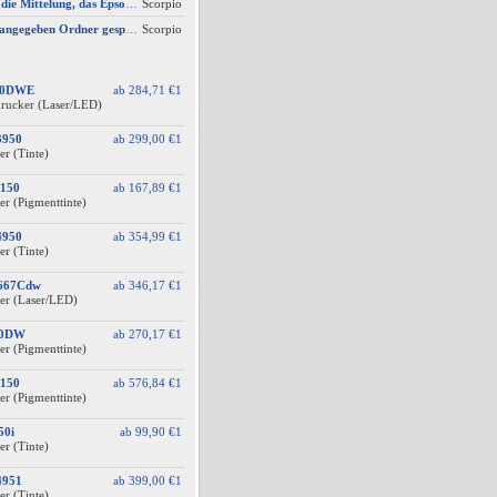
AW #3: Ich erhalte die Mittelung, das Epson Scanner Monitor demnächst nicht mehr vom Mac unterstützt wird
Scorpio
Scan wird nicht im angegeben Ordner gespeichert, wenn vom Bediendisplay gescannt wird
Scorpio
60DWE
ab
284,71 €
1
drucker (Laser/LED)
3950
ab
299,00 €
1
er (Tinte)
150
ab
167,89 €
1
er (Pigmenttinte)
4950
ab
354,99 €
1
er (Tinte)
F667Cdw
ab
346,17 €
1
er (Laser/LED)
10DW
ab
270,17 €
1
er (Pigmenttinte)
150
ab
576,84 €
1
er (Pigmenttinte)
50i
ab
99,90 €
1
er (Tinte)
4951
ab
399,00 €
1
er (Tinte)