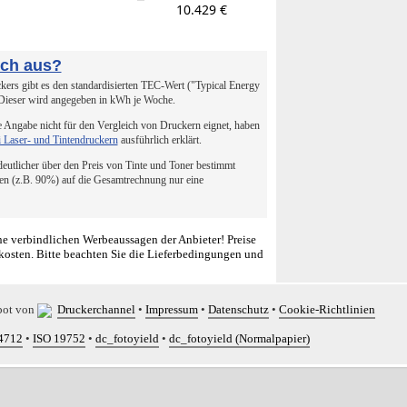
10.429 €
uch aus?
ers gibt es den standardisierten TEC-Wert ("Typical Energy
 Dieser wird angegeben in kWh je Woche.
 Angabe nicht für den Vergleich von Druckern eignet, haben
i Laser- und Tintendruckern
ausführlich erklärt.
 deutlicher über den Preis von Tinte und Toner bestimmt
en (z.B. 90%) auf die Gesamtrechnung nur eine
e verbindlichen Werbeaussagen der Anbieter! Preise
kosten. Bitte beachten Sie die Lieferbedingungen und
bot von
Druckerchannel
•
Impressum
•
Datenschutz
•
Cookie-Richtlinien
4712
•
ISO 19752
•
dc_fotoyield
•
dc_fotoyield (Normalpapier)