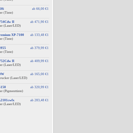
50i
ab
66,00 €
1
er (Tinte)
754Cdw II
ab
471,90 €
1
er (Laser/LED)
Premium XP-7100
ab
133,48 €
1
er (Tinte)
4955
ab
379,99 €
1
er (Tinte)
752Cdw II
ab
409,99 €
1
er (Laser/LED)
40W
ab
165,00 €
1
drucker (Laser/LED)
5150
ab
320,99 €
1
er (Pigmenttinte)
A2101cwfx
ab
283,48 €
1
er (Laser/LED)