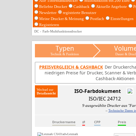
Alle Tintentankdrucker
Multifunktion bis 200 Euro
Beliebte Drucker
Cashback
Aktuelle Angebote
P
Newsletter
registrierte Benutzer
Meine Drucker & Meinung
Postfach
Einstellungen
Registrieren
DC
Farb-Multifunktionsdrucker
Typen
Volum
Technik & Funktion
Dauer & Druc
PREISVERGLEICH & CASHBACK
Der Druckercha
niedrigen Preise für Drucker, Scanner & Ver
Cashback-Aktionen d
Wechsel zur
ISO-Farbdokument
ISO/IEC 24712
9 ausgewählte Drucker aus "Far
–
Technische Daten i
Druckername
⇄
CPP
Preis
Lexmark