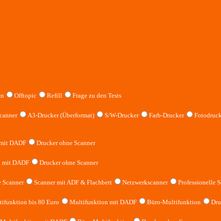
en
Offtopic
Refill
Frage zu den Tests
canner
A3-Drucker (Überformat)
S/W-Drucker
Farb-Drucker
Fotodruck
 mit DADF
Drucker ohne Scanner
n mit DADF
Drucker ohne Scanner
 Scanner
Scanner mit ADF & Flachbett
Netzwerkscanner
Professionelle S
ifunktion bis 80 Euro
Multifunktion mit DADF
Büro-Multifunktion
Dru