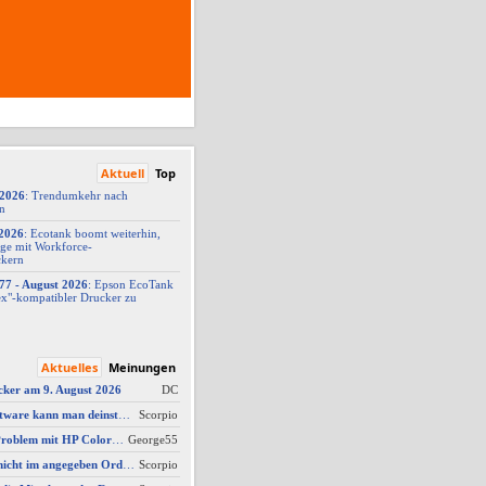
Aktuell
Top
/2026
: Trendumkehr nach
on
2026
: Ecotank boomt weiterhin,
ge mit Workforce-
ckern
77 -
​ August 2026
: Epson EcoTank
x"-
​kompatibler Drucker zu
Aktuelles
Meinungen
cker am 9. August 2026
DC
AW #3: Welche Software kann man deinstallieren - welche ich zwingend erforderlich
Scorpio
AW #14: Scanner Problem mit HP Color Laserjet Pro MFP M479fdw
George55
AW #2: Scan wird nicht im angegeben Ordner gespeichert, wenn vom Bediendisplay gescannt wird
Scorpio