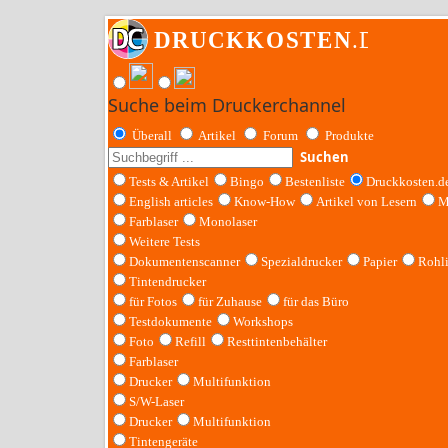
Suche beim Druckerchannel
Überall
Artikel
Forum
Produkte
Suchen
Tests & Artikel
Bingo
Bestenliste
Druckkosten.d
English articles
Know-How
Artikel von Lesern
M
Farblaser
Monolaser
Weitere Tests
Dokumentenscanner
Spezialdrucker
Papier
Rohl
Tintendrucker
für Fotos
für Zuhause
für das Büro
Testdokumente
Workshops
Foto
Refill
Resttintenbehälter
Farblaser
Drucker
Multifunktion
S/W-Laser
Drucker
Multifunktion
Tintengeräte