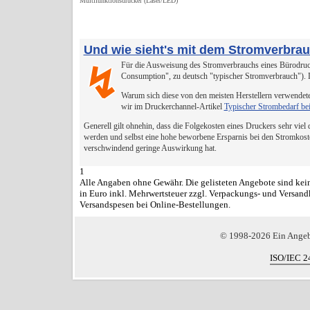
Multifunktionsdrucker (Laser/LED)
Und wie sieht's mit dem Stromverbra
Für die Ausweisung des Stromverbrauchs eines Bürodruck
↯
Consumption", zu deutsch "typischer Stromverbrauch").
Warum sich diese von den meisten Herstellern verwendete
wir im Druckerchannel-Artikel
Typischer Strombedarf be
Generell gilt ohnehin, dass die Folgekosten eines Druckers sehr viel
werden und selbst eine hohe beworbene Ersparnis bei den Stromkost
verschwindend geringe Auswirkung hat.
1
Alle Angaben ohne Gewähr. Die gelisteten Angebote sind kein
in Euro inkl. Mehrwertsteuer zzgl. Verpackungs- und Versand
Versandspesen bei Online-Bestellungen.
© 1998-2026 Ein Ange
ISO/IEC 2