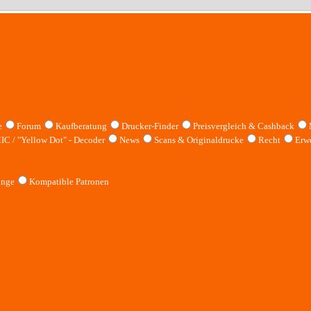
e
Forum
Kaufberatung
Drucker-Finder
Preisvergleich & Cashback
IC / "Yellow Dot" - Decoder
News
Scans & Originaldrucke
Recht
Erwe
inge
Kompatible Patronen