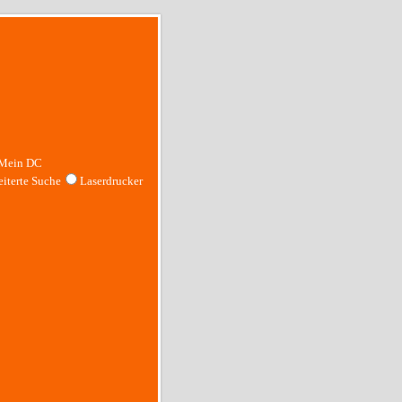
Mein DC
iterte Suche
Laserdrucker