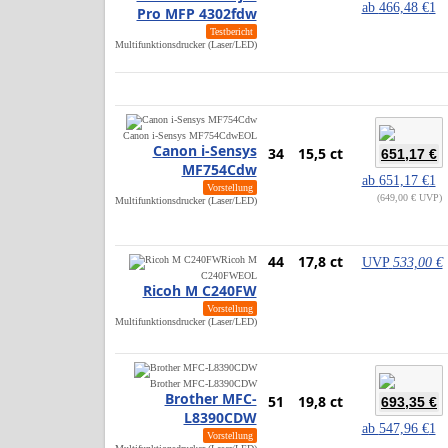
ab
466,48 €
1
Pro MFP 4302fdw
Testbericht
Multifunktionsdrucker (Laser/LED)
Canon i-Sensys MF754Cdw
EOL
Canon i-Sensys
34
15,5 ct
651,17 €
MF754Cdw
ab
651,17 €
1
Vorstellung
649,00 € UVP
Multifunktionsdrucker (Laser/LED)
44
17,8 ct
Ricoh M
UVP
533,00 €
C240FW
EOL
Ricoh M C240FW
Vorstellung
Multifunktionsdrucker (Laser/LED)
Brother MFC-L8390CDW
Brother MFC-
51
19,8 ct
693,35 €
L8390CDW
ab
547,96 €
1
Vorstellung