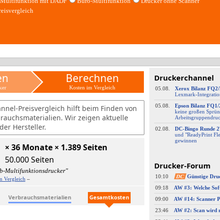
Multifunktion mit DADF
Büro-Multifunktion
Drucker ohne Scanner
reisvergleich
en
Berechnen
Druckerchannel
ker
Kosten im Vergleich
05.08.
Xerox Bilanz FQ2
Lexmark-
​Integrati
05.08.
Epson Bilanz FQ1/
nnel-Preisvergleich hilft beim Finden von
keine großen Sprün
brauchsmaterialien. Wir zeigen aktuelle
Arbeitsgruppendru
er Hersteller.
02.08.
DC-
​Bingo Runde 2
und "ReadyPrint Fle
gewinnen
× 36 Monate × 1.389 Seiten
50.000 Seiten
Drucker-Forum
b-Multifunktionsdrucker"
10:10
DC
Günstige Dru
m Vergleich
–
09:18
Verbrauchsmaterialien
Gesamtkosten
09:00
23:46