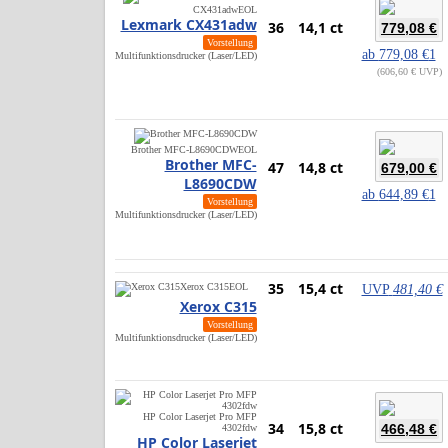
CX431adw
EOL
Lexmark CX431adw
36
14,1 ct
779,08 €
Vorstellung
ab
779,08 €
1
Multifunktionsdrucker (Laser/LED)
606,60 € UVP
Brother MFC-L8690CDW
EOL
Brother MFC-
47
14,8 ct
679,00 €
L8690CDW
ab
644,89 €
1
Vorstellung
Multifunktionsdrucker (Laser/LED)
35
15,4 ct
Xerox C315
EOL
UVP
481,40 €
Xerox C315
Vorstellung
Multifunktionsdrucker (Laser/LED)
HP Color Laserjet Pro MFP
34
15,8 ct
466,48 €
4302fdw
HP Color Laserjet