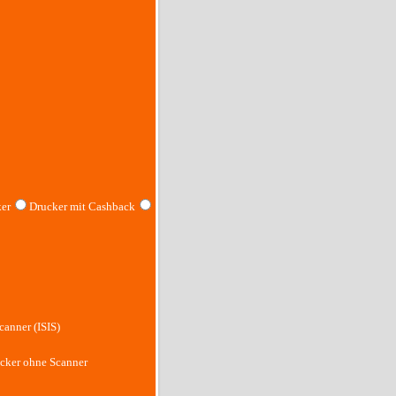
er
Drucker mit Cashback
canner (ISIS)
cker ohne Scanner