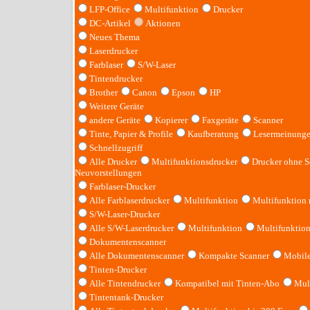
LFP-Office
Multifunktion
Drucker
DC-Artikel
Aktionen
Neues Thema
Laserdrucker
Farblaser
S/W-Laser
Tintendrucker
Brother
Canon
Epson
HP
Weitere Geräte
andere Geräte
Kopierer
Faxgeräte
Scanner
Tinte, Papier & Profile
Kaufberatung
Lesermeinung
Schnellzugriff
Alle Drucker
Multifunktionsdrucker
Drucker ohne S
Neuvorstellungen
Farblaser-Drucker
Alle Farblaserdrucker
Multifunktion
Multifunktion
S/W-Laser-Drucker
Alle S/W-Laserdrucker
Multifunktion
Multifunktio
Dokumentenscanner
Alle Dokumentenscanner
Kompakte Scanner
Mobile
Tinten-Drucker
Alle Tintendrucker
Kompatibel mit Tinten-Abo
Mult
Tintentank-Drucker