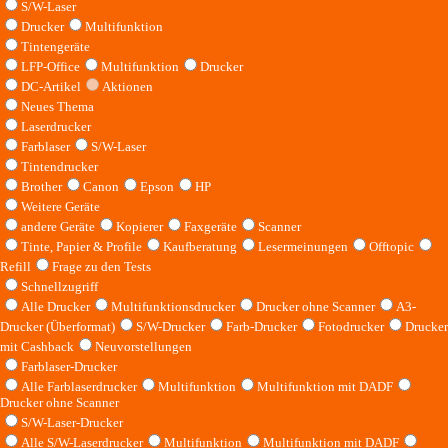
S/W-Laser
Drucker
Multifunktion
Tintengeräte
LFP-Office
Multifunktion
Drucker
DC-Artikel
Aktionen
Neues Thema
Laserdrucker
Farblaser
S/W-Laser
Tintendrucker
Brother
Canon
Epson
HP
Weitere Geräte
andere Geräte
Kopierer
Faxgeräte
Scanner
Tinte, Papier & Profile
Kaufberatung
Lesermeinungen
Offtopic
Refill
Frage zu den Tests
Schnellzugriff
Alle Drucker
Multifunktionsdrucker
Drucker ohne Scanner
A3-
Drucker (Überformat)
S/W-Drucker
Farb-Drucker
Fotodrucker
Drucker
mit Cashback
Neuvorstellungen
Farblaser-Drucker
Alle Farblaserdrucker
Multifunktion
Multifunktion mit DADF
Drucker ohne Scanner
S/W-Laser-Drucker
Alle S/W-Laserdrucker
Multifunktion
Multifunktion mit DADF