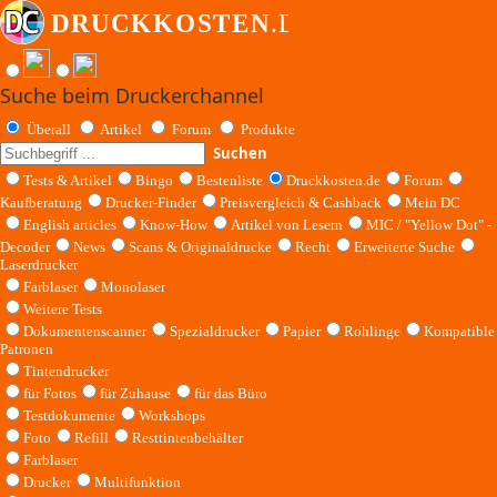
Suche beim Druckerchannel
Überall
Artikel
Forum
Produkte
Suchen
Tests & Artikel
Bingo
Bestenliste
Druckkosten.de
Forum
Kaufberatung
Drucker-Finder
Preisvergleich & Cashback
Mein DC
English articles
Know-How
Artikel von Lesern
MIC / "Yellow Dot" -
Decoder
News
Scans & Originaldrucke
Recht
Erweiterte Suche
Laserdrucker
Farblaser
Monolaser
Weitere Tests
Dokumentenscanner
Spezialdrucker
Papier
Rohlinge
Kompatible
Patronen
Tintendrucker
für Fotos
für Zuhause
für das Büro
Testdokumente
Workshops
Foto
Refill
Resttintenbehälter
Farblaser
Drucker
Multifunktion