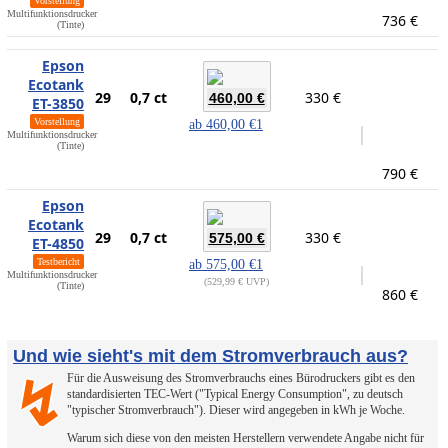
Vorstellung
Multifunktionsdrucker
736 €
(Tinte)
Epson
Ecotank
29
0,7 ct
330 €
460,00 €
ET-3850
Vorstellung
ab
460,00 €
1
Multifunktionsdrucker
(Tinte)
790 €
Epson
Ecotank
29
0,7 ct
330 €
575,00 €
ET-4850
Testbericht
ab
575,00 €
1
Multifunktionsdrucker
529,99 € UVP
(Tinte)
860 €
Und wie sieht's mit dem Stromverbrauch aus?
Für die Ausweisung des Stromverbrauchs eines Bürodruckers gibt es den
↯
standardisierten TEC-Wert ("Typical Energy Consumption", zu deutsch
"typischer Stromverbrauch"). Dieser wird angegeben in kWh je Woche.
Warum sich diese von den meisten Herstellern verwendete Angabe nicht für