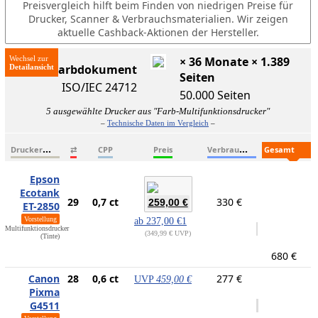
Preisvergleich hilft beim Finden von niedrigen Preise für
Drucker, Scanner & Verbrauchsmaterialien. Wir zeigen
aktuelle Cashback-Aktionen der Hersteller.
Wechsel zur
× 36 Monate × 1.389
ISO-Farbdokument
Seiten
ISO/IEC 24712
50.000 Seiten
5 ausgewählte Drucker aus "Farb-Multifunktionsdrucker"
–
Technische Daten im Vergleich
–
D
ruckername
V
erbrauchsmaterialien
G
esamtkosten
⇄
CPP
Preis
Epson
Ecotank
29
0,7 ct
330 €
259,00 €
ET-2850
Vorstellung
ab
237,00 €
1
Multifunktionsdrucker
349,99 € UVP
(Tinte)
680 €
Canon
28
0,6 ct
277 €
UVP
459,00 €
Pixma
G4511