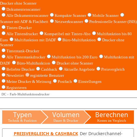
Drucker ohne Scanner
Dokumentenscanner
Alle Dokumentenscanner
Kompakte Scanner
Mobile Scanner
Scanner mit ADF & Flachbett
Netzwerkscanner
Professionelle Scanner (ISIS)
Tinten-Drucker
Alle Tintendrucker
Kompatibel mit Tinten-Abo
Multifunktion bis 80
Euro
Multifunktion mit DADF
Büro-Multifunktion
Drucker ohne
Scanner
Tintentank-Drucker
Alle Tintentankdrucker
Multifunktion bis 200 Euro
Multifunktion mit
DADF
Büro-Multifunktion
Drucker ohne Scanner
Beliebte Drucker
Cashback
Aktuelle Angebote
Preisvergleich
Newsletter
registrierte Benutzer
Meine Drucker & Meinung
Postfach
Einstellungen
Registrieren
DC
Farb-Multifunktionsdrucker
Typen
Volumen
Berechnen
Technik & Funktion
Dauer & Drucker
Kosten im Vergleich
PREISVERGLEICH & CASHBACK
Der Druckerchannel-