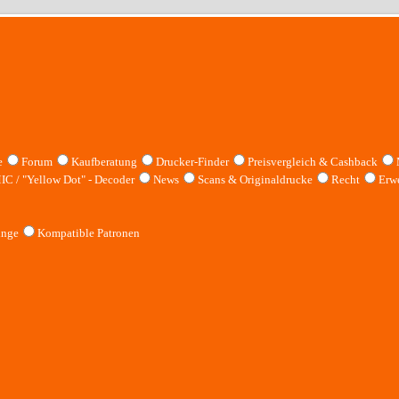
e
Forum
Kaufberatung
Drucker-Finder
Preisvergleich & Cashback
IC / "Yellow Dot" - Decoder
News
Scans & Originaldrucke
Recht
Erwe
inge
Kompatible Patronen