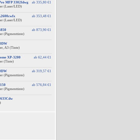
 Pro MFP 3302fdwg
ab
335,80 €
1
er (Laser/LED)
A2600cwfx
ab
353,48 €
1
er (Laser/LED)
5850
ab
873,90 €
1
er (Pigmenttinte)
10DW
r, A3 (Tinte)
Home XP-3200
ab
62,44 €
1
er (Tinte)
10DW
ab
319,57 €
1
er (Pigmenttinte)
150
ab
576,84 €
1
er (Pigmenttinte)
BP633Cdw
)