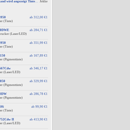
AW #2: Tintenfüllstand wird angezeigt Tintenfüllstand wird angezeigt, aber unter Druckkopf-Status --
Jokke
3950
ab
312,00 €
1
er (Tinte)
60DWE
ab
284,71 €
1
drucker (Laser/LED)
4950
ab
351,99 €
1
er (Tinte)
150
ab
167,89 €
1
er (Pigmenttinte)
F667Cdw
ab
346,17 €
1
er (Laser/LED)
050
ab
329,99 €
1
er (Pigmenttinte)
10DW
ab
286,78 €
1
er (Pigmenttinte)
50i
ab
99,90 €
1
er (Tinte)
752Cdw II
ab
413,90 €
1
er (Laser/LED)