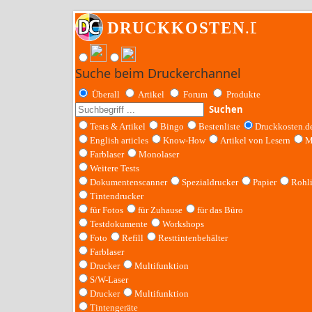
Suche beim Druckerchannel
Überall
Artikel
Forum
Produkte
Suchen
Tests & Artikel
Bingo
Bestenliste
Druckkosten.d
English articles
Know-How
Artikel von Lesern
M
Farblaser
Monolaser
Weitere Tests
Dokumentenscanner
Spezialdrucker
Papier
Rohl
Tintendrucker
für Fotos
für Zuhause
für das Büro
Testdokumente
Workshops
Foto
Refill
Resttintenbehälter
Farblaser
Drucker
Multifunktion
S/W-Laser
Drucker
Multifunktion
Tintengeräte