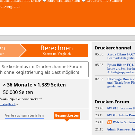
Multifunktion mit DADF
Büro-Multifunktion
Drucker ohne Scanner
reisvergleich
en
Berechnen
Druckerchannel
ker
Kosten im Vergleich
05.08.
Xerox Bilanz FQ2
Lexmark-
​Integrati
05.08.
Epson Bilanz FQ1/
n Sie kostenlos im Druckerchannel-Forum
keine großen Sprün
h ohne Registrierung als Gast möglich!
Arbeitsgruppendru
02.08.
DC-
​Bingo Runde 2
und "ReadyPrint Fle
× 36 Monate × 1.389 Seiten
gewinnen
50.000 Seiten
b-Multifunktionsdrucker"
Drucker-Forum
m Vergleich
–
23:46
Verbrauchsmaterialien
Gesamtkosten
23:19
23:16
✉
21:13
Admin Passwort än