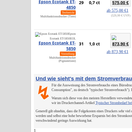
Epson Ecotank ET-
29
0,7 ct
575,00 €
4850
ab
575,00 €
1
Testbericht
529,99 € UVP
Multifunktionsdrucker (Tinte)
Epson
Ecotank ET-5850
EOL
Epson Ecotank ET-
31
1,0 ct
873,90 €
5850
ab
873,90 €
1
Vorstellung
Multifunktionsdrucker
(Pigmenttinte)
Und wie sieht's mit dem Stromverbra
Für die Ausweisung des Stromverbrauchs eines Bürodruck
↯
Consumption", zu deutsch "typischer Stromverbrauch").
Warum sich diese von den meisten Herstellern verwendete
wir im Druckerchannel-Artikel
Typischer Strombedarf be
Generell gilt ohnehin, dass die Folgekosten eines Druckers sehr viel
werden und selbst eine hohe beworbene Ersparnis bei den Stromkost
verschwindend geringe Auswirkung hat.
1