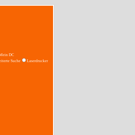
Mein DC
iterte Suche
Laserdrucker