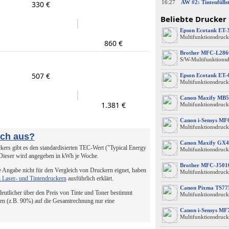
16:27
330 €
Beliebte Drucker
Epson Ecotank ET-
Multifunktionsdruck
860 €
Brother MFC-L28
S/W-Multifunktions
507 €
Epson Ecotank ET-
Multifunktionsdruck
Canon Maxify MB5
1.381 €
Multifunktionsdruck
Canon i-Sensys M
Multifunktionsdruck
uch aus?
Canon Maxify GX4
ers gibt es den standardisierten TEC-Wert ("Typical Energy
Multifunktionsdruck
 Dieser wird angegeben in kWh je Woche.
Brother MFC-J50
 Angabe nicht für den Vergleich von Druckern eignet, haben
Multifunktionsdruck
i Laser- und Tintendruckern
ausführlich erklärt.
Canon Pixma TS77
 deutlicher über den Preis von Tinte und Toner bestimmt
Multifunktionsdruck
en (z.B. 90%) auf die Gesamtrechnung nur eine
Canon i-Sensys MF
Multifunktionsdruck