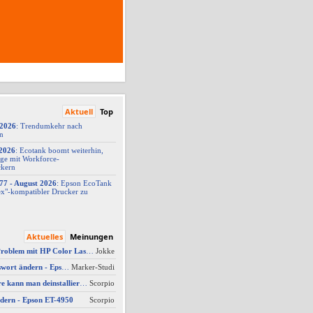
Aktuell
Top
/2026
: Trendumkehr nach
on
2026
: Ecotank boomt weiterhin,
ge mit Workforce-
ckern
77 -
​ August 2026
: Epson EcoTank
x"-
​kompatibler Drucker zu
Aktuelles
Meinungen
AW #10: Scanner Problem mit HP Color Laserjet Pro MFP M479fdw
Jokke
AW #3: Admin Passwort ändern - Epson ET-4950
Marker-Studi
Welche Software kann man deinstallieren - welche ich zwingend erforderlich
Scorpio
dern - Epson ET-4950
Scorpio