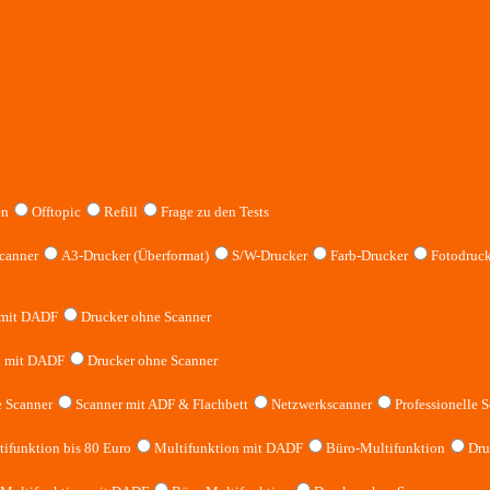
en
Offtopic
Refill
Frage zu den Tests
canner
A3-Drucker (Überformat)
S/W-Drucker
Farb-Drucker
Fotodruck
 mit DADF
Drucker ohne Scanner
n mit DADF
Drucker ohne Scanner
 Scanner
Scanner mit ADF & Flachbett
Netzwerkscanner
Professionelle S
ifunktion bis 80 Euro
Multifunktion mit DADF
Büro-Multifunktion
Dru