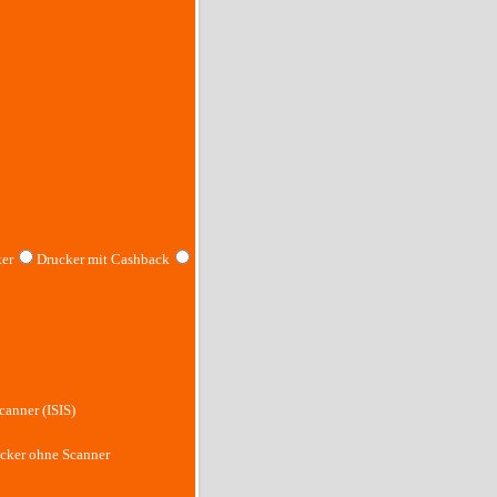
er
Drucker mit Cashback
canner (ISIS)
cker ohne Scanner