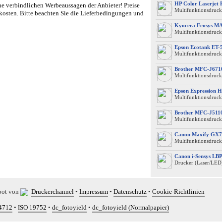
HP Color Laserjet
e verbindlichen Werbeaussagen der Anbieter! Preise
Multifunktionsdruck
kosten. Bitte beachten Sie die Lieferbedingungen und
Kyocera Ecosys M
Multifunktionsdruck
Epson Ecotank ET-
Multifunktionsdruck
Brother MFC-J67
Multifunktionsdrucke
Epson Expression 
Multifunktionsdruck
Brother MFC-J51
Multifunktionsdruck
Canon Maxify GX7
Multifunktionsdruck
Canon i-Sensys L
Drucker (Laser/LED
bot von
Druckerchannel
•
Impressum
•
Datenschutz
•
Cookie-Richtlinien
4712
•
ISO 19752
•
dc_fotoyield
•
dc_fotoyield (Normalpapier)