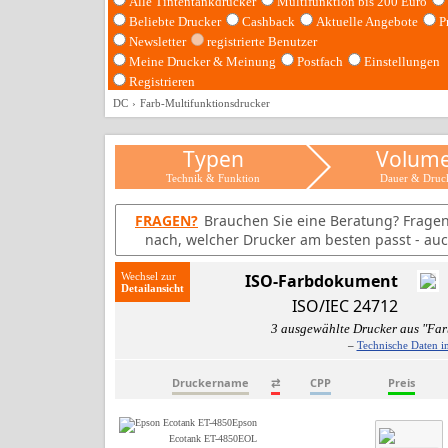
Alle Tintentankdrucker
Multifunktion bis 200 Euro
Beliebte Drucker
Cashback
Aktuelle Angebote
P
Newsletter
registrierte Benutzer
Meine Drucker & Meinung
Postfach
Einstellungen
Registrieren
DC
Farb-Multifunktionsdrucker
Typen
Volum
Technik & Funktion
Dauer & Druc
FRAGEN?
Brauchen Sie eine Beratung? Frage
nach, welcher Drucker am besten passt - auc
Wechsel zur
ISO-Farbdokument
ISO/IEC 24712
3 ausgewählte Drucker aus "Far
–
Technische Daten i
Druckername
⇄
CPP
Preis
Epson
Ecotank ET-4850
EOL