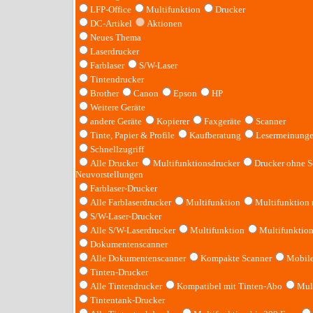
LFP-Office
Multifunktion
Drucker
DC-Artikel
Aktionen
Neues Thema
Laserdrucker
Farblaser
S/W-Laser
Tintendrucker
Brother
Canon
Epson
HP
Weitere Geräte
andere Geräte
Kopierer
Faxgeräte
Scanner
Tinte, Papier & Profile
Kaufberatung
Lesermeinung
Schnellzugriff
Alle Drucker
Multifunktionsdrucker
Drucker ohne S
Neuvorstellungen
Farblaser-Drucker
Alle Farblaserdrucker
Multifunktion
Multifunktion
S/W-Laser-Drucker
Alle S/W-Laserdrucker
Multifunktion
Multifunktio
Dokumentenscanner
Alle Dokumentenscanner
Kompakte Scanner
Mobile
Tinten-Drucker
Alle Tintendrucker
Kompatibel mit Tinten-Abo
Mult
Tintentank-Drucker