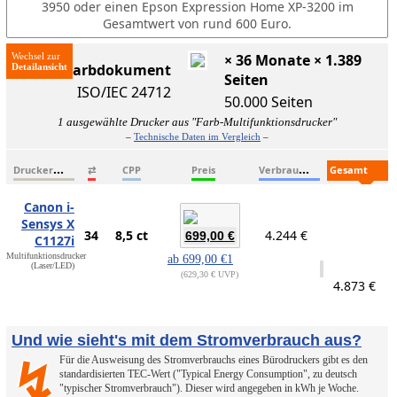
3950 oder einen Epson Expression Home XP-3200 im
Gesamtwert von rund 600 Euro.
Wechsel zur
× 36 Monate × 1.389
ISO-Farbdokument
Seiten
ISO/IEC 24712
50.000 Seiten
1 ausgewählte Drucker aus "Farb-Multifunktionsdrucker"
–
Technische Daten im Vergleich
–
D
ruckername
V
erbrauchsmaterialien
G
esamtkosten
⇄
CPP
Preis
Canon i-
Sensys X
34
8,5 ct
4.244 €
699,00 €
C1127i
Multifunktionsdrucker
ab
699,00 €
1
(Laser/LED)
629,30 € UVP
4.873 €
Und wie sieht's mit dem Stromverbrauch aus?
Für die Ausweisung des Stromverbrauchs eines Bürodruckers gibt es den
↯
standardisierten TEC-Wert ("Typical Energy Consumption", zu deutsch
"typischer Stromverbrauch"). Dieser wird angegeben in kWh je Woche.