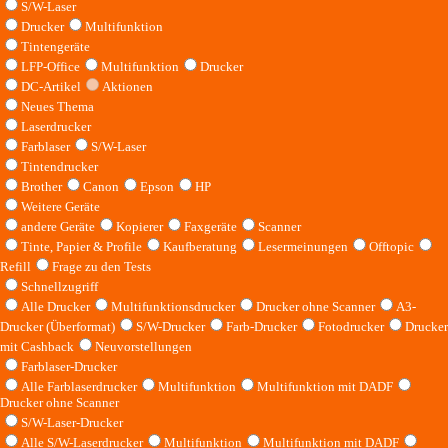
S/W-Laser
Drucker
Multifunktion
Tintengeräte
LFP-Office
Multifunktion
Drucker
DC-Artikel
Aktionen
Neues Thema
Laserdrucker
Farblaser
S/W-Laser
Tintendrucker
Brother
Canon
Epson
HP
Weitere Geräte
andere Geräte
Kopierer
Faxgeräte
Scanner
Tinte, Papier & Profile
Kaufberatung
Lesermeinungen
Offtopic
Refill
Frage zu den Tests
Schnellzugriff
Alle Drucker
Multifunktionsdrucker
Drucker ohne Scanner
A3-
Drucker (Überformat)
S/W-Drucker
Farb-Drucker
Fotodrucker
Drucker
mit Cashback
Neuvorstellungen
Farblaser-Drucker
Alle Farblaserdrucker
Multifunktion
Multifunktion mit DADF
Drucker ohne Scanner
S/W-Laser-Drucker
Alle S/W-Laserdrucker
Multifunktion
Multifunktion mit DADF