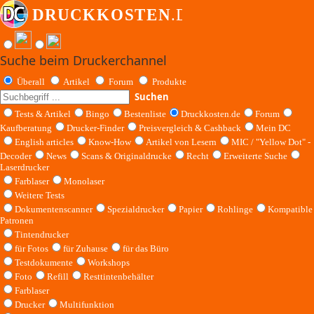
Suche beim Druckerchannel
Überall
Artikel
Forum
Produkte
Suchen
Tests & Artikel
Bingo
Bestenliste
Druckkosten.de
Forum
Kaufberatung
Drucker-Finder
Preisvergleich & Cashback
Mein DC
English articles
Know-How
Artikel von Lesern
MIC / "Yellow Dot" -
Decoder
News
Scans & Originaldrucke
Recht
Erweiterte Suche
Laserdrucker
Farblaser
Monolaser
Weitere Tests
Dokumentenscanner
Spezialdrucker
Papier
Rohlinge
Kompatible
Patronen
Tintendrucker
für Fotos
für Zuhause
für das Büro
Testdokumente
Workshops
Foto
Refill
Resttintenbehälter
Farblaser
Drucker
Multifunktion