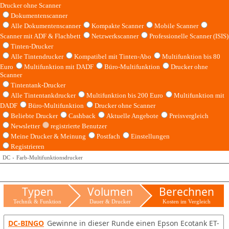
Drucker ohne Scanner
Dokumentenscanner
Alle Dokumentenscanner
Kompakte Scanner
Mobile Scanner
Scanner mit ADF & Flachbett
Netzwerkscanner
Professionelle Scanner (ISIS)
Tinten-Drucker
Alle Tintendrucker
Kompatibel mit Tinten-Abo
Multifunktion bis 80
Euro
Multifunktion mit DADF
Büro-Multifunktion
Drucker ohne
Scanner
Tintentank-Drucker
Alle Tintentankdrucker
Multifunktion bis 200 Euro
Multifunktion mit
DADF
Büro-Multifunktion
Drucker ohne Scanner
Beliebte Drucker
Cashback
Aktuelle Angebote
Preisvergleich
Newsletter
registrierte Benutzer
Meine Drucker & Meinung
Postfach
Einstellungen
Registrieren
DC
Farb-Multifunktionsdrucker
Typen
Volumen
Berechnen
Technik & Funktion
Dauer & Drucker
Kosten im Vergleich
DC-BINGO
Gewinne in dieser Runde einen Epson Ecotank ET-