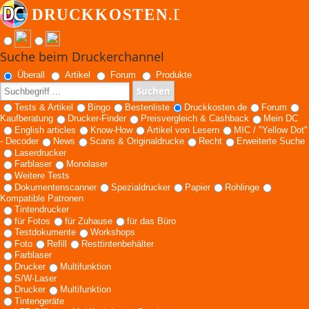
Suche beim Druckerchannel
Überall
Artikel
Forum
Produkte
Suchen
Tests & Artikel
Bingo
Bestenliste
Druckkosten.de
Forum
Kaufberatung
Drucker-Finder
Preisvergleich & Cashback
Mein DC
English articles
Know-How
Artikel von Lesern
MIC / "Yellow Dot"
- Decoder
News
Scans & Originaldrucke
Recht
Erweiterte Suche
Laserdrucker
Farblaser
Monolaser
Weitere Tests
Dokumentenscanner
Spezialdrucker
Papier
Rohlinge
Kompatible Patronen
Tintendrucker
für Fotos
für Zuhause
für das Büro
Testdokumente
Workshops
Foto
Refill
Resttintenbehälter
Farblaser
Drucker
Multifunktion
S/W-Laser
Drucker
Multifunktion
Tintengeräte