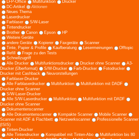
LFP-Office
Multifunktion
Drucker
DC-Artikel
Aktionen
Neues Thema
Laserdrucker
Farblaser
S/W-Laser
Tintendrucker
Brother
Canon
Epson
HP
Weitere Geräte
andere Geräte
Kopierer
Faxgeräte
Scanner
Tinte, Papier & Profile
Kaufberatung
Lesermeinungen
Offtopic
Refill
Frage zu den Tests
Schnellzugriff
Alle Drucker
Multifunktionsdrucker
Drucker ohne Scanner
A3-
Drucker (Überformat)
S/W-Drucker
Farb-Drucker
Fotodrucker
Drucker mit Cashback
Neuvorstellungen
Farblaser-Drucker
Alle Farblaserdrucker
Multifunktion
Multifunktion mit DADF
Drucker ohne Scanner
S/W-Laser-Drucker
Alle S/W-Laserdrucker
Multifunktion
Multifunktion mit DADF
Drucker ohne Scanner
Dokumentenscanner
Alle Dokumentenscanner
Kompakte Scanner
Mobile Scanner
Scanner mit ADF & Flachbett
Netzwerkscanner
Professionelle Scanner
(ISIS)
Tinten-Drucker
Alle Tintendrucker
Kompatibel mit Tinten-Abo
Multifunktion bis 80