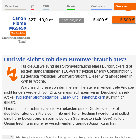
D
ruckername
V
erbrauchsmaterialien
G
esamtkosten
⇄
CPP
Preis
Canon
327
13,0 ct
6.480 €
6.589 €
UVP
109,00 €
Pixma
MG5650
Testbericht
Multifunktionsdrucker
(Tinte)
Und wie sieht's mit dem Stromverbrauch aus?
Für die Ausweisung des Stromverbrauchs eines Bürodruckers gibt
↯
es den standardisierten TEC-Wert ("Typical Energy Consumption",
zu deutsch "typischer Stromverbrauch"). Dieser wird angegeben in
kWh je Woche.
Warum sich diese von den meisten Herstellern verwendete Angabe
nicht für den Vergleich von Druckern eignet, haben wir im Druckerchannel-
Artikel
Typischer Strombedarf bei Laser- und Tintendruckern
ausführlich
erklärt.
Generell gilt ohnehin, dass die Folgekosten eines Druckers sehr viel
deutlicher über den Preis von Tinte und Toner bestimmt werden und selbst
eine hohe beworbene Ersparnis bei den Stromkosten (z.B. 90%) auf die
Gesamtrechnung nur eine verschwindend geringe Auswirkung hat.
1
Alle Angaben ohne Gewähr. Die gelisteten Angebote sind keine verbindlichen