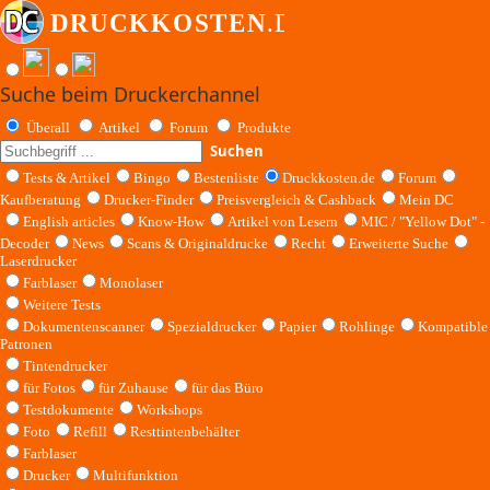
Suche beim Druckerchannel
Überall
Artikel
Forum
Produkte
Suchen
Tests & Artikel
Bingo
Bestenliste
Druckkosten.de
Forum
Kaufberatung
Drucker-Finder
Preisvergleich & Cashback
Mein DC
English articles
Know-How
Artikel von Lesern
MIC / "Yellow Dot" -
Decoder
News
Scans & Originaldrucke
Recht
Erweiterte Suche
Laserdrucker
Farblaser
Monolaser
Weitere Tests
Dokumentenscanner
Spezialdrucker
Papier
Rohlinge
Kompatible
Patronen
Tintendrucker
für Fotos
für Zuhause
für das Büro
Testdokumente
Workshops
Foto
Refill
Resttintenbehälter
Farblaser
Drucker
Multifunktion