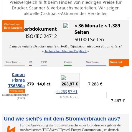
Preisvergleich hilft beim Finden von niedrigen Preise für
Drucker, Scanner & Verbrauchsmaterialien. Wir zeigen
aktuelle Cashback-Aktionen der Hersteller.
Wechsel zur
× 36 Monate × 1.389
ISO-Farbdokument
Seiten
ISO/IEC 24712
50.000 Seiten
1 ausgewählte Drucker aus "Farb-Multifunktionsdrucker (auch ältere"
–
Technische Daten im Vergleich
–
D
ruckername
V
erbrauchsmaterialien
G
esamtkosten
⇄
CPP
Preis
Canon
Pixma
279
14,6 ct
7.288 €
263,97 €
TS6350a
Vorstellung
ab
263,97 €
1
Multifunktionsdrucker
179,00 € UVP
(Tinte)
7.467 €
Und wie sieht's mit dem Stromverbrauch aus?
Für die Ausweisung des Stromverbrauchs eines Bürodruckers gibt es den
standardisierten TEC-Wert ("Typical Energy Consumption", zu deutsch