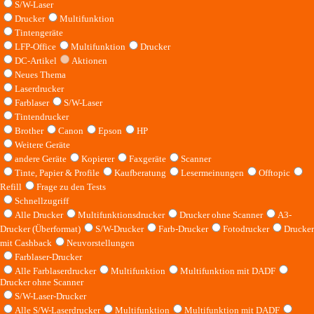
S/W-Laser
Drucker
Multifunktion
Tintengeräte
LFP-Office
Multifunktion
Drucker
DC-Artikel
Aktionen
Neues Thema
Laserdrucker
Farblaser
S/W-Laser
Tintendrucker
Brother
Canon
Epson
HP
Weitere Geräte
andere Geräte
Kopierer
Faxgeräte
Scanner
Tinte, Papier & Profile
Kaufberatung
Lesermeinungen
Offtopic
Refill
Frage zu den Tests
Schnellzugriff
Alle Drucker
Multifunktionsdrucker
Drucker ohne Scanner
A3-
Drucker (Überformat)
S/W-Drucker
Farb-Drucker
Fotodrucker
Drucker
mit Cashback
Neuvorstellungen
Farblaser-Drucker
Alle Farblaserdrucker
Multifunktion
Multifunktion mit DADF
Drucker ohne Scanner
S/W-Laser-Drucker
Alle S/W-Laserdrucker
Multifunktion
Multifunktion mit DADF