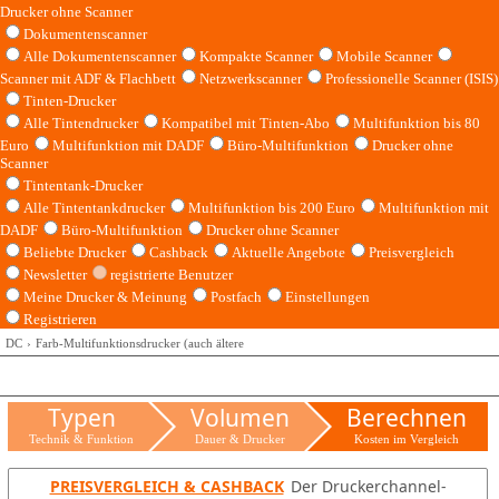
Drucker ohne Scanner
Dokumentenscanner
Alle Dokumentenscanner
Kompakte Scanner
Mobile Scanner
Scanner mit ADF & Flachbett
Netzwerkscanner
Professionelle Scanner (ISIS)
Tinten-Drucker
Alle Tintendrucker
Kompatibel mit Tinten-Abo
Multifunktion bis 80
Euro
Multifunktion mit DADF
Büro-Multifunktion
Drucker ohne
Scanner
Tintentank-Drucker
Alle Tintentankdrucker
Multifunktion bis 200 Euro
Multifunktion mit
DADF
Büro-Multifunktion
Drucker ohne Scanner
Beliebte Drucker
Cashback
Aktuelle Angebote
Preisvergleich
Newsletter
registrierte Benutzer
Meine Drucker & Meinung
Postfach
Einstellungen
Registrieren
DC
Farb-Multifunktionsdrucker (auch ältere
Typen
Volumen
Berechnen
Technik & Funktion
Dauer & Drucker
Kosten im Vergleich
PREISVERGLEICH & CASHBACK
Der Druckerchannel-