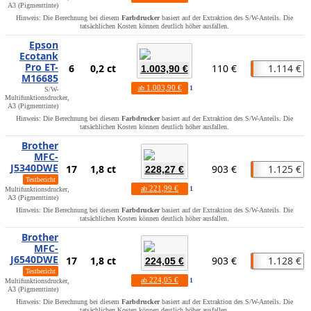
A3 (Pigmenttinte)
Hinweis: Die Berechnung bei diesem
Farbdrucker
basiert auf der Extraktion des S/W-Anteils. Die
tatsächlichen Kosten können deutlich höher ausfallen.
Epson
Ecotank
Pro ET-
6
0,2 ct
110 €
1.114 €
1.003,90 €
M16685
1.003,90 €
ab
1
S/W-
Multifunktionsdrucker,
A3 (Pigmenttinte)
Hinweis: Die Berechnung bei diesem
Farbdrucker
basiert auf der Extraktion des S/W-Anteils. Die
tatsächlichen Kosten können deutlich höher ausfallen.
Brother
MFC-
J5340DWE
17
1,8 ct
903 €
1.125 €
228,27 €
Testbericht
221,99 €
ab
1
Multifunktionsdrucker,
A3 (Pigmenttinte)
Hinweis: Die Berechnung bei diesem
Farbdrucker
basiert auf der Extraktion des S/W-Anteils. Die
tatsächlichen Kosten können deutlich höher ausfallen.
Brother
MFC-
J6540DWE
17
1,8 ct
903 €
1.128 €
224,05 €
Testbericht
224,05 €
ab
1
Multifunktionsdrucker,
A3 (Pigmenttinte)
Hinweis: Die Berechnung bei diesem
Farbdrucker
basiert auf der Extraktion des S/W-Anteils. Die
tatsächlichen Kosten können deutlich höher ausfallen.