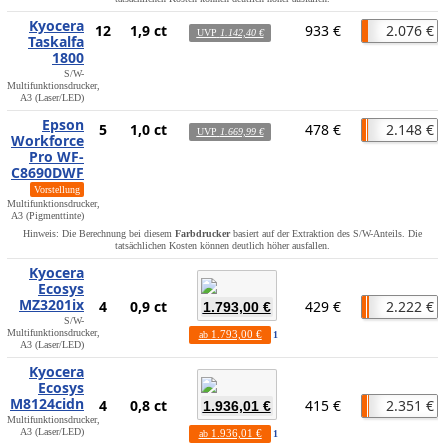
Kyocera
12
1,9 ct
933 €
2.076 €
UVP
1.142,40 €
Taskalfa
1800
S/W-
Multifunktionsdrucker,
A3 (Laser/LED)
Epson
5
1,0 ct
478 €
2.148 €
UVP
1.669,99 €
Workforce
Pro WF-
C8690DWF
Vorstellung
Multifunktionsdrucker,
A3 (Pigmenttinte)
Hinweis: Die Berechnung bei diesem
Farbdrucker
basiert auf der Extraktion des S/W-Anteils. Die
tatsächlichen Kosten können deutlich höher ausfallen.
Kyocera
Ecosys
MZ3201ix
4
0,9 ct
429 €
2.222 €
1.793,00 €
S/W-
Multifunktionsdrucker,
1.793,00 €
ab
1
A3 (Laser/LED)
Kyocera
Ecosys
M8124cidn
4
0,8 ct
415 €
2.351 €
1.936,01 €
Multifunktionsdrucker,
A3 (Laser/LED)
1.936,01 €
ab
1