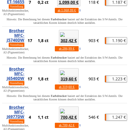
ET-16655
7
0,2 ct
118 €
1.187 €
1.099,00 €
Vorstellung
1.068,99 €
ab
1
Multifunktionsdrucker,
A3 (Pigmenttinte)
Hinweis: Die Berechnung bei diesem
Farbdrucker
basiert auf der Extraktion des S/W-Anteils. Die
tatsächlichen Kosten können deutlich höher ausfallen.
Brother
MFC-
J5740DW
17
1,8 ct
903 €
1.190 €
302,42 €
Vorstellung
286,99 €
ab
1
Multifunktionsdrucker,
A3 (Pigmenttinte)
Hinweis: Die Berechnung bei diesem
Farbdrucker
basiert auf der Extraktion des S/W-Anteils. Die
tatsächlichen Kosten können deutlich höher ausfallen.
Brother
MFC-
J6540DW
17
1,8 ct
903 €
1.223 €
319,60 €
Vorstellung
319,60 €
ab
1
Multifunktionsdrucker,
A3 (Pigmenttinte)
Hinweis: Die Berechnung bei diesem
Farbdrucker
basiert auf der Extraktion des S/W-Anteils. Die
tatsächlichen Kosten können deutlich höher ausfallen.
Brother
MFC-
J6977DW
4
1,1 ct
546 €
1.247 €
700,42 €
Vorstellung
700,42 €
ab
1
Multifunktionsdrucker,
A3 (Pigmenttinte)