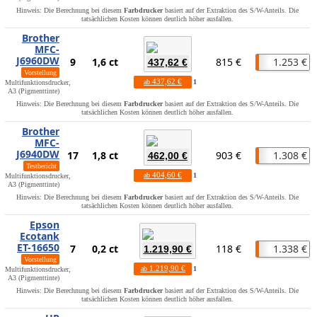
Hinweis: Die Berechnung bei diesem
Farbdrucker
basiert auf der Extraktion des S/W-Anteils. Die
tatsächlichen Kosten können deutlich höher ausfallen.
Brother
MFC-
J6960DW
9
1,6 ct
815 €
1.253 €
437,62 €
Vorstellung
437,62 €
ab
1
Multifunktionsdrucker,
A3 (Pigmenttinte)
Hinweis: Die Berechnung bei diesem
Farbdrucker
basiert auf der Extraktion des S/W-Anteils. Die
tatsächlichen Kosten können deutlich höher ausfallen.
Brother
MFC-
J6940DW
17
1,8 ct
903 €
1.308 €
462,00 €
Testbericht
404,60 €
ab
1
Multifunktionsdrucker,
A3 (Pigmenttinte)
Hinweis: Die Berechnung bei diesem
Farbdrucker
basiert auf der Extraktion des S/W-Anteils. Die
tatsächlichen Kosten können deutlich höher ausfallen.
Epson
Ecotank
ET-16650
7
0,2 ct
118 €
1.338 €
1.219,90 €
Vorstellung
1.219,90 €
ab
1
Multifunktionsdrucker,
A3 (Pigmenttinte)
Hinweis: Die Berechnung bei diesem
Farbdrucker
basiert auf der Extraktion des S/W-Anteils. Die
tatsächlichen Kosten können deutlich höher ausfallen.