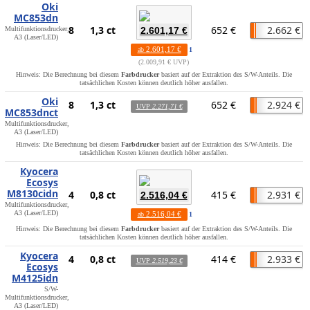
Oki
MC853dn
8
1,3 ct
652 €
2.662 €
Multifunktionsdrucker,
2.601,17 €
A3 (Laser/LED)
2.601,17 €
ab
1
2.009,91 € UVP
Hinweis: Die Berechnung bei diesem
Farbdrucker
basiert auf der Extraktion des S/W-Anteils. Die
tatsächlichen Kosten können deutlich höher ausfallen.
Oki
8
1,3 ct
652 €
2.924 €
UVP
2.271,71 €
MC853dnct
Multifunktionsdrucker,
A3 (Laser/LED)
Hinweis: Die Berechnung bei diesem
Farbdrucker
basiert auf der Extraktion des S/W-Anteils. Die
tatsächlichen Kosten können deutlich höher ausfallen.
Kyocera
Ecosys
M8130cidn
4
0,8 ct
415 €
2.931 €
2.516,04 €
Multifunktionsdrucker,
A3 (Laser/LED)
2.516,04 €
ab
1
Hinweis: Die Berechnung bei diesem
Farbdrucker
basiert auf der Extraktion des S/W-Anteils. Die
tatsächlichen Kosten können deutlich höher ausfallen.
Kyocera
4
0,8 ct
414 €
2.933 €
UVP
2.519,23 €
Ecosys
M4125idn
S/W-
Multifunktionsdrucker,
A3 (Laser/LED)