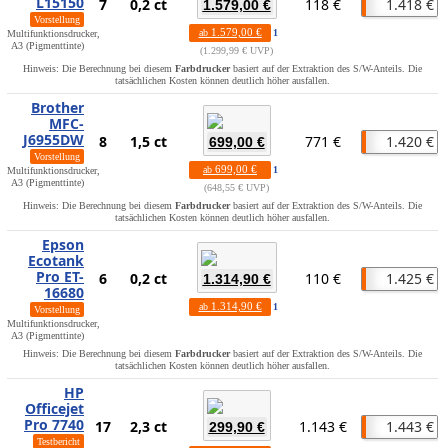
L15150
7
0,2 ct
118 €
1.418 €
1.579,00 €
Vorstellung
1.579,00 €
ab
1
Multifunktionsdrucker,
A3 (Pigmenttinte)
1.299,99 € UVP
Hinweis: Die Berechnung bei diesem
Farbdrucker
basiert auf der Extraktion des S/W-Anteils. Die
tatsächlichen Kosten können deutlich höher ausfallen.
Brother
MFC-
J6955DW
8
1,5 ct
771 €
1.420 €
699,00 €
Vorstellung
699,00 €
ab
1
Multifunktionsdrucker,
A3 (Pigmenttinte)
648,55 € UVP
Hinweis: Die Berechnung bei diesem
Farbdrucker
basiert auf der Extraktion des S/W-Anteils. Die
tatsächlichen Kosten können deutlich höher ausfallen.
Epson
Ecotank
Pro ET-
6
0,2 ct
110 €
1.425 €
1.314,90 €
16680
1.314,90 €
ab
1
Vorstellung
Multifunktionsdrucker,
A3 (Pigmenttinte)
Hinweis: Die Berechnung bei diesem
Farbdrucker
basiert auf der Extraktion des S/W-Anteils. Die
tatsächlichen Kosten können deutlich höher ausfallen.
HP
Officejet
Pro 7740
17
2,3 ct
1.143 €
1.443 €
299,90 €
Testbericht