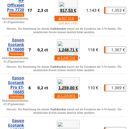
HP
Officejet
Pro 7720
17
2,3 ct
1.143 €
1.353 €
817,53 €
Vorstellung
817,53 €
ab
1
Multifunktionsdrucker,
A3 (Pigmenttinte)
209,90 € UVP
Hinweis: Die Berechnung bei diesem
Farbdrucker
basiert auf der Extraktion des S/W-Anteils. Die
tatsächlichen Kosten können deutlich höher ausfallen.
Epson
Ecotank
ET-16600
7
0,2 ct
118 €
1.367 €
1.248,71 €
Vorstellung
1.248,71 €
ab
1
Multifunktionsdrucker,
A3 (Pigmenttinte)
Hinweis: Die Berechnung bei diesem
Farbdrucker
basiert auf der Extraktion des S/W-Anteils. Die
tatsächlichen Kosten können deutlich höher ausfallen.
Epson
Ecotank
Pro ET-
6
0,2 ct
110 €
1.369 €
1.259,00 €
16685
1.259,00 €
ab
1
Vorstellung
Multifunktionsdrucker,
A3 (Pigmenttinte)
Hinweis: Die Berechnung bei diesem
Farbdrucker
basiert auf der Extraktion des S/W-Anteils. Die
tatsächlichen Kosten können deutlich höher ausfallen.
Epson
Ecotank