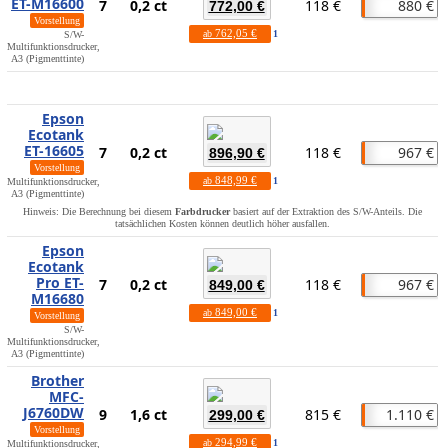
ET-M16600
7
0,2 ct
118 €
880 €
772,00 €
Vorstellung
762,05 €
ab
1
S/W-
Multifunktionsdrucker,
A3 (Pigmenttinte)
Epson
Ecotank
ET-16605
7
0,2 ct
118 €
967 €
896,90 €
Vorstellung
848,99 €
ab
1
Multifunktionsdrucker,
A3 (Pigmenttinte)
Hinweis: Die Berechnung bei diesem
Farbdrucker
basiert auf der Extraktion des S/W-Anteils. Die
tatsächlichen Kosten können deutlich höher ausfallen.
Epson
Ecotank
Pro ET-
7
0,2 ct
118 €
967 €
849,00 €
M16680
849,00 €
ab
1
Vorstellung
S/W-
Multifunktionsdrucker,
A3 (Pigmenttinte)
Brother
MFC-
J6760DW
9
1,6 ct
815 €
1.110 €
299,00 €
Vorstellung
294,99 €
ab
1
Multifunktionsdrucker,