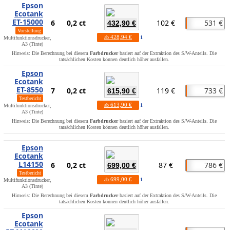
Epson
Ecotank
ET-15000
6
0,2 ct
102 €
531 €
432,90 €
Vorstellung
428,94 €
ab
1
Multifunktionsdrucker,
A3 (Tinte)
Hinweis: Die Berechnung bei diesem
Farbdrucker
basiert auf der Extraktion des S/W-Anteils. Die
tatsächlichen Kosten können deutlich höher ausfallen.
Epson
Ecotank
ET-8550
7
0,2 ct
119 €
733 €
615,90 €
Testbericht
613,90 €
ab
1
Multifunktionsdrucker,
A3 (Tinte)
Hinweis: Die Berechnung bei diesem
Farbdrucker
basiert auf der Extraktion des S/W-Anteils. Die
tatsächlichen Kosten können deutlich höher ausfallen.
Epson
Ecotank
L14150
6
0,2 ct
87 €
786 €
699,00 €
Testbericht
699,00 €
ab
1
Multifunktionsdrucker,
A3 (Tinte)
Hinweis: Die Berechnung bei diesem
Farbdrucker
basiert auf der Extraktion des S/W-Anteils. Die
tatsächlichen Kosten können deutlich höher ausfallen.
Epson
Ecotank