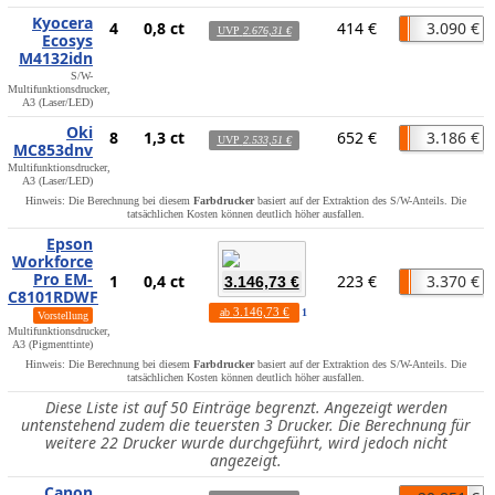
Kyocera
4
0,8 ct
414 €
3.090 €
UVP
2.676,31 €
Ecosys
M4132idn
S/W-
Multifunktionsdrucker,
A3 (Laser/LED)
Oki
8
1,3 ct
652 €
3.186 €
UVP
2.533,51 €
MC853dnv
Multifunktionsdrucker,
A3 (Laser/LED)
Hinweis: Die Berechnung bei diesem
Farbdrucker
basiert auf der Extraktion des S/W-Anteils. Die
tatsächlichen Kosten können deutlich höher ausfallen.
Epson
Workforce
Pro EM-
1
0,4 ct
223 €
3.370 €
3.146,73 €
C8101RDWF
3.146,73 €
ab
1
Vorstellung
Multifunktionsdrucker,
A3 (Pigmenttinte)
Hinweis: Die Berechnung bei diesem
Farbdrucker
basiert auf der Extraktion des S/W-Anteils. Die
tatsächlichen Kosten können deutlich höher ausfallen.
Diese Liste ist auf 50 Einträge begrenzt. Angezeigt werden
untenstehend zudem die teuersten 3 Drucker. Die Berechnung für
weitere 22 Drucker wurde durchgeführt, wird jedoch nicht
angezeigt.
Canon