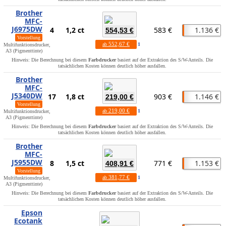
Brother
MFC-
J6975DW
4
1,2 ct
583 €
1.136 €
554,53 €
Vorstellung
552,67 €
ab
1
Multifunktionsdrucker,
A3 (Pigmenttinte)
Hinweis: Die Berechnung bei diesem
Farbdrucker
basiert auf der Extraktion des S/W-Anteils. Die
tatsächlichen Kosten können deutlich höher ausfallen.
Brother
MFC-
J5340DW
17
1,8 ct
903 €
1.146 €
219,00 €
Vorstellung
219,00 €
ab
1
Multifunktionsdrucker,
A3 (Pigmenttinte)
Hinweis: Die Berechnung bei diesem
Farbdrucker
basiert auf der Extraktion des S/W-Anteils. Die
tatsächlichen Kosten können deutlich höher ausfallen.
Brother
MFC-
J5955DW
8
1,5 ct
771 €
1.153 €
408,91 €
Vorstellung
381,77 €
ab
1
Multifunktionsdrucker,
A3 (Pigmenttinte)
Hinweis: Die Berechnung bei diesem
Farbdrucker
basiert auf der Extraktion des S/W-Anteils. Die
tatsächlichen Kosten können deutlich höher ausfallen.
Epson
Ecotank