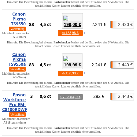
Hinweis: Die Berechnung bei diesem
Farbdrucker
basiert auf der Extraktion des S/W-Anteils. Die
tatsächlichen Kosten können deutlich höher ausfallen.
Canon
Pixma
TS9550
83
4,5 ct
2.241 €
2.430 €
199,00 €
Vorstellung
188,98 €
ab
1
Multifunktionsdrucker,
A3 (Tinte)
Hinweis: Die Berechnung bei diesem
Farbdrucker
basiert auf der Extraktion des S/W-Anteils. Die
tatsächlichen Kosten können deutlich höher ausfallen.
Canon
Pixma
TS9550a
83
4,5 ct
2.241 €
2.440 €
199,99 €
Vorstellung
198,99 €
ab
1
Multifunktionsdrucker,
A3 (Tinte)
Hinweis: Die Berechnung bei diesem
Farbdrucker
basiert auf der Extraktion des S/W-Anteils. Die
tatsächlichen Kosten können deutlich höher ausfallen.
Epson
3
0,6 ct
282 €
2.443 €
UVP
2.161,11 €
Workforce
Pro EM-
C8100RDWF
Vorstellung
Multifunktionsdrucker,
A3 (Pigmenttinte)
Hinweis: Die Berechnung bei diesem
Farbdrucker
basiert auf der Extraktion des S/W-Anteils. Die
tatsächlichen Kosten können deutlich höher ausfallen.