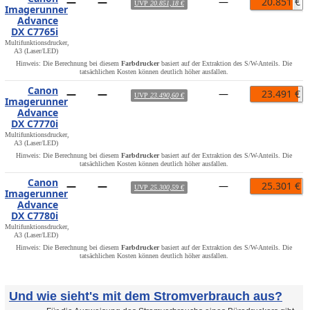
—
—
—
20.851 €
UVP
20.851,18 €
Imagerunner
Advance
DX C7765i
Multifunktionsdrucker,
A3 (Laser/LED)
Hinweis: Die Berechnung bei diesem
Farbdrucker
basiert auf der Extraktion des S/W-Anteils. Die
tatsächlichen Kosten können deutlich höher ausfallen.
Canon
—
—
—
23.491 €
UVP
23.490,60 €
Imagerunner
Advance
DX C7770i
Multifunktionsdrucker,
A3 (Laser/LED)
Hinweis: Die Berechnung bei diesem
Farbdrucker
basiert auf der Extraktion des S/W-Anteils. Die
tatsächlichen Kosten können deutlich höher ausfallen.
Canon
—
—
—
25.301 €
UVP
25.300,59 €
Imagerunner
Advance
DX C7780i
Multifunktionsdrucker,
A3 (Laser/LED)
Hinweis: Die Berechnung bei diesem
Farbdrucker
basiert auf der Extraktion des S/W-Anteils. Die
tatsächlichen Kosten können deutlich höher ausfallen.
Und wie sieht's mit dem Stromverbrauch aus?