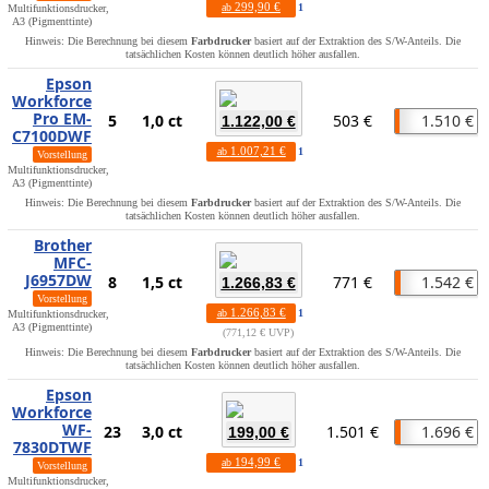
299,90 €
ab
1
Multifunktionsdrucker,
A3 (Pigmenttinte)
Hinweis: Die Berechnung bei diesem
Farbdrucker
basiert auf der Extraktion des S/W-Anteils. Die
tatsächlichen Kosten können deutlich höher ausfallen.
Epson
Workforce
Pro EM-
5
1,0 ct
503 €
1.510 €
1.122,00 €
C7100DWF
1.007,21 €
ab
1
Vorstellung
Multifunktionsdrucker,
A3 (Pigmenttinte)
Hinweis: Die Berechnung bei diesem
Farbdrucker
basiert auf der Extraktion des S/W-Anteils. Die
tatsächlichen Kosten können deutlich höher ausfallen.
Brother
MFC-
J6957DW
8
1,5 ct
771 €
1.542 €
1.266,83 €
Vorstellung
1.266,83 €
ab
1
Multifunktionsdrucker,
A3 (Pigmenttinte)
771,12 € UVP
Hinweis: Die Berechnung bei diesem
Farbdrucker
basiert auf der Extraktion des S/W-Anteils. Die
tatsächlichen Kosten können deutlich höher ausfallen.
Epson
Workforce
WF-
23
3,0 ct
1.501 €
1.696 €
199,00 €
7830DTWF
194,99 €
ab
1
Vorstellung
Multifunktionsdrucker,