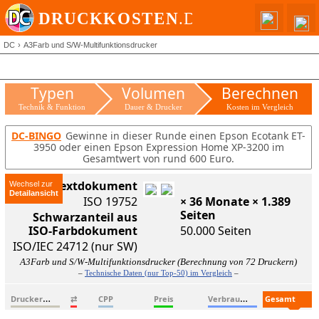
DC
A3Farb und S/W-Multifunktionsdrucker
Typen
Volumen
Berechnen
Technik & Funktion
Dauer & Drucker
Kosten im Vergleich
DC-BINGO
Gewinne in dieser Runde einen Epson Ecotank ET-
3950 oder einen Epson Expression Home XP-3200 im
Gesamtwert von rund 600 Euro.
ISO-Textdokument
Wechsel zur
ISO 19752
× 36 Monate × 1.389
Seiten
Schwarzanteil aus
ISO-Farbdokument
50.000 Seiten
ISO/IEC 24712 (nur SW)
A3Farb und S/W-Multifunktionsdrucker (Berechnung von 72 Druckern)
–
Technische Daten (nur Top-50) im Vergleich
–
D
ruckername
V
erbrauchsmaterialien
G
esamtkosten
⇄
CPP
Preis