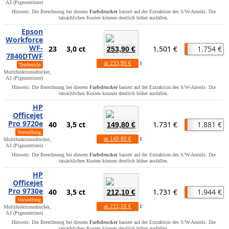
A3 (Pigmenttinte)
Hinweis: Die Berechnung bei diesem
Farbdrucker
basiert auf der Extraktion des S/W-Anteils. Die
tatsächlichen Kosten können deutlich höher ausfallen.
Epson
Workforce
WF-
23
3,0 ct
1.501 €
1.754 €
253,90 €
7840DTWF
253,90 €
ab
1
Testbericht
Multifunktionsdrucker,
A3 (Pigmenttinte)
Hinweis: Die Berechnung bei diesem
Farbdrucker
basiert auf der Extraktion des S/W-Anteils. Die
tatsächlichen Kosten können deutlich höher ausfallen.
HP
Officejet
Pro 9720e
40
3,5 ct
1.731 €
1.881 €
149,80 €
Vorstellung
149,80 €
ab
1
Multifunktionsdrucker,
A3 (Pigmenttinte)
Hinweis: Die Berechnung bei diesem
Farbdrucker
basiert auf der Extraktion des S/W-Anteils. Die
tatsächlichen Kosten können deutlich höher ausfallen.
HP
Officejet
Pro 9730e
40
3,5 ct
1.731 €
1.944 €
212,10 €
Vorstellung
212,10 €
ab
1
Multifunktionsdrucker,
A3 (Pigmenttinte)
Hinweis: Die Berechnung bei diesem
Farbdrucker
basiert auf der Extraktion des S/W-Anteils. Die
tatsächlichen Kosten können deutlich höher ausfallen.