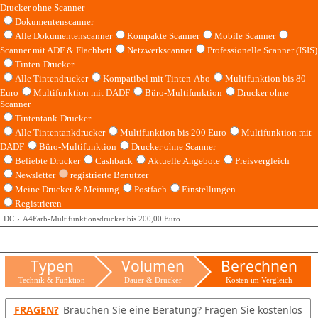
Drucker ohne Scanner
Dokumentenscanner
Alle Dokumentenscanner
Kompakte Scanner
Mobile Scanner
Scanner mit ADF & Flachbett
Netzwerkscanner
Professionelle Scanner (ISIS)
Tinten-Drucker
Alle Tintendrucker
Kompatibel mit Tinten-Abo
Multifunktion bis 80
Euro
Multifunktion mit DADF
Büro-Multifunktion
Drucker ohne
Scanner
Tintentank-Drucker
Alle Tintentankdrucker
Multifunktion bis 200 Euro
Multifunktion mit
DADF
Büro-Multifunktion
Drucker ohne Scanner
Beliebte Drucker
Cashback
Aktuelle Angebote
Preisvergleich
Newsletter
registrierte Benutzer
Meine Drucker & Meinung
Postfach
Einstellungen
Registrieren
DC
A4Farb-Multifunktionsdrucker bis 200,00 Euro
Typen
Volumen
Berechnen
Technik & Funktion
Dauer & Drucker
Kosten im Vergleich
FRAGEN?
Brauchen Sie eine Beratung? Fragen Sie kostenlos