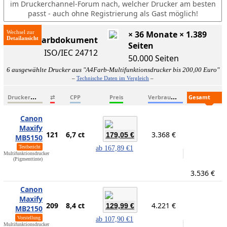
im Druckerchannel-Forum nach, welcher Drucker am besten
passt - auch ohne Registrierung als Gast möglich!
Wechsel zur
× 36 Monate × 1.389
ISO-Farbdokument
Seiten
ISO/IEC 24712
50.000 Seiten
6 ausgewählte Drucker aus "A4Farb-Multifunktionsdrucker bis 200,00 Euro"
–
Technische Daten im Vergleich
–
D
ruckername
V
erbrauchsmaterialien
G
esamtkosten
⇄
CPP
Preis
Canon
Maxify
121
6,7 ct
3.368 €
179,05 €
MB5150
Testbericht
ab
167,89 €
1
Multifunktionsdrucker
(Pigmenttinte)
3.536 €
Canon
Maxify
209
8,4 ct
4.221 €
129,99 €
MB2150
Vorstellung
ab
107,90 €
1
Multifunktionsdrucker