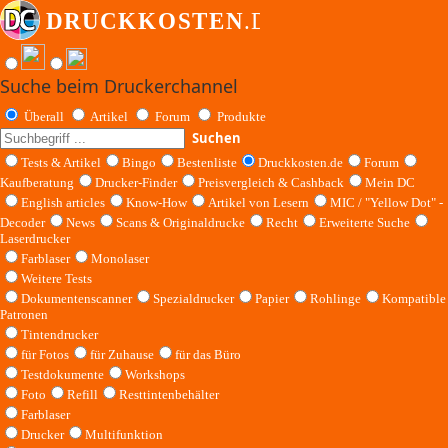
Suche beim Druckerchannel
Überall
Artikel
Forum
Produkte
Suchen
Tests & Artikel
Bingo
Bestenliste
Druckkosten.de
Forum
Kaufberatung
Drucker-Finder
Preisvergleich & Cashback
Mein DC
English articles
Know-How
Artikel von Lesern
MIC / "Yellow Dot" -
Decoder
News
Scans & Originaldrucke
Recht
Erweiterte Suche
Laserdrucker
Farblaser
Monolaser
Weitere Tests
Dokumentenscanner
Spezialdrucker
Papier
Rohlinge
Kompatible
Patronen
Tintendrucker
für Fotos
für Zuhause
für das Büro
Testdokumente
Workshops
Foto
Refill
Resttintenbehälter
Farblaser
Drucker
Multifunktion