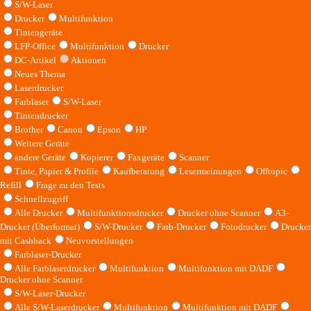
S/W-Laser
Drucker
Multifunktion
Tintengeräte
LFP-Office
Multifunktion
Drucker
DC-Artikel
Aktionen
Neues Thema
Laserdrucker
Farblaser
S/W-Laser
Tintendrucker
Brother
Canon
Epson
HP
Weitere Geräte
andere Geräte
Kopierer
Faxgeräte
Scanner
Tinte, Papier & Profile
Kaufberatung
Lesermeinungen
Offtopic
Refill
Frage zu den Tests
Schnellzugriff
Alle Drucker
Multifunktionsdrucker
Drucker ohne Scanner
A3-
Drucker (Überformat)
S/W-Drucker
Farb-Drucker
Fotodrucker
Drucker
mit Cashback
Neuvorstellungen
Farblaser-Drucker
Alle Farblaserdrucker
Multifunktion
Multifunktion mit DADF
Drucker ohne Scanner
S/W-Laser-Drucker
Alle S/W-Laserdrucker
Multifunktion
Multifunktion mit DADF