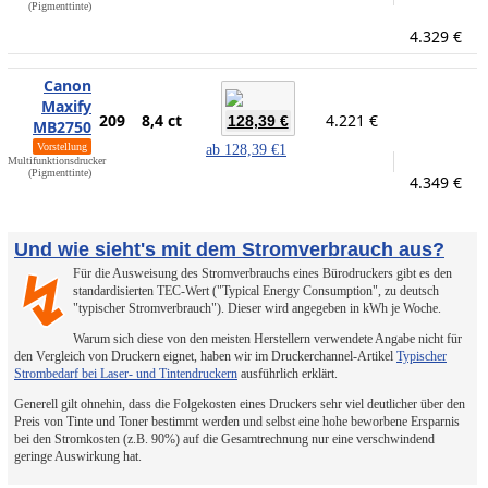
(Pigmenttinte)
4.329 €
Canon
Maxify
209
8,4 ct
4.221 €
128,39 €
MB2750
Vorstellung
ab
128,39 €
1
Multifunktionsdrucker
(Pigmenttinte)
4.349 €
Und wie sieht's mit dem Stromverbrauch aus?
Für die Ausweisung des Stromverbrauchs eines Bürodruckers gibt es den
↯
standardisierten TEC-Wert ("Typical Energy Consumption", zu deutsch
"typischer Stromverbrauch"). Dieser wird angegeben in kWh je Woche.
Warum sich diese von den meisten Herstellern verwendete Angabe nicht für
den Vergleich von Druckern eignet, haben wir im Druckerchannel-Artikel
Typischer
Strombedarf bei Laser- und Tintendruckern
ausführlich erklärt.
Generell gilt ohnehin, dass die Folgekosten eines Druckers sehr viel deutlicher über den
Preis von Tinte und Toner bestimmt werden und selbst eine hohe beworbene Ersparnis
bei den Stromkosten (z.B. 90%) auf die Gesamtrechnung nur eine verschwindend
geringe Auswirkung hat.