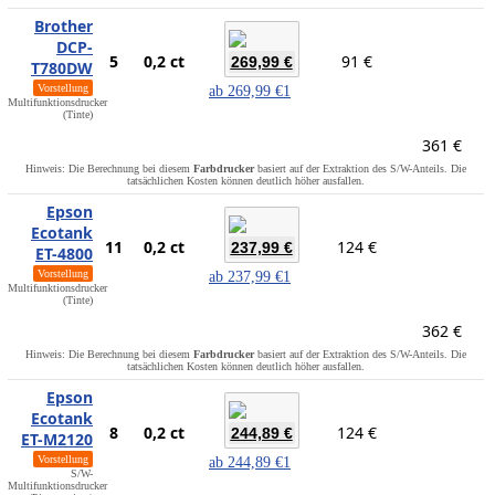
Brother
DCP-
5
0,2 ct
91 €
269,99 €
T780DW
Vorstellung
ab
269,99 €
1
Multifunktionsdrucker
(Tinte)
361 €
Hinweis: Die Berechnung bei diesem
Farbdrucker
basiert auf der Extraktion des S/W-Anteils. Die
tatsächlichen Kosten können deutlich höher ausfallen.
Epson
Ecotank
11
0,2 ct
124 €
237,99 €
ET-4800
Vorstellung
ab
237,99 €
1
Multifunktionsdrucker
(Tinte)
362 €
Hinweis: Die Berechnung bei diesem
Farbdrucker
basiert auf der Extraktion des S/W-Anteils. Die
tatsächlichen Kosten können deutlich höher ausfallen.
Epson
Ecotank
8
0,2 ct
124 €
244,89 €
ET-M2120
Vorstellung
ab
244,89 €
1
S/W-
Multifunktionsdrucker