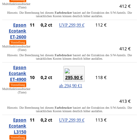
Multifunktionsdrucker
412 €
(Tinte)
Hinweis: Die Berechnung bei diesem
Farbdrucker
basiert auf der Extraktion des S/W-Anteils. Die
tatsächlichen Kosten können deutlich höher ausfallen.
Epson
11
0,2 ct
112 €
UVP
299,99 €
Ecotank
ET-2600
Vorstellung
Multifunktionsdrucker
412 €
(Tinte)
Hinweis: Die Berechnung bei diesem
Farbdrucker
basiert auf der Extraktion des S/W-Anteils. Die
tatsächlichen Kosten können deutlich höher ausfallen.
Epson
Ecotank
10
0,2 ct
118 €
295,90 €
ET-4900
Vorstellung
ab
294,90 €
1
Multifunktionsdrucker
(Tinte)
413 €
Hinweis: Die Berechnung bei diesem
Farbdrucker
basiert auf der Extraktion des S/W-Anteils. Die
tatsächlichen Kosten können deutlich höher ausfallen.
Epson
11
0,2 ct
113 €
UVP
299,99 €
Ecotank
L3150
Vorstellung