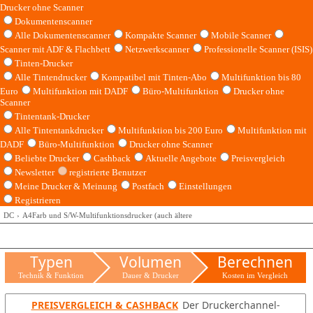
Drucker ohne Scanner
Dokumentenscanner
Alle Dokumentenscanner
Kompakte Scanner
Mobile Scanner
Scanner mit ADF & Flachbett
Netzwerkscanner
Professionelle Scanner (ISIS)
Tinten-Drucker
Alle Tintendrucker
Kompatibel mit Tinten-Abo
Multifunktion bis 80
Euro
Multifunktion mit DADF
Büro-Multifunktion
Drucker ohne
Scanner
Tintentank-Drucker
Alle Tintentankdrucker
Multifunktion bis 200 Euro
Multifunktion mit
DADF
Büro-Multifunktion
Drucker ohne Scanner
Beliebte Drucker
Cashback
Aktuelle Angebote
Preisvergleich
Newsletter
registrierte Benutzer
Meine Drucker & Meinung
Postfach
Einstellungen
Registrieren
DC
A4Farb und S/W-Multifunktionsdrucker (auch ältere
Typen
Volumen
Berechnen
Technik & Funktion
Dauer & Drucker
Kosten im Vergleich
PREISVERGLEICH & CASHBACK
Der Druckerchannel-