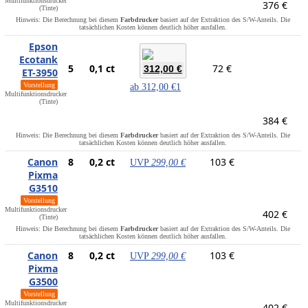
Multifunktionsdrucker
376 €
(Tinte)
Hinweis: Die Berechnung bei diesem
Farbdrucker
basiert auf der Extraktion des S/W-Anteils. Die
tatsächlichen Kosten können deutlich höher ausfallen.
Epson
Ecotank
5
0,1 ct
72 €
312,00 €
ET-3950
Vorstellung
ab
312,00 €
1
Multifunktionsdrucker
(Tinte)
384 €
Hinweis: Die Berechnung bei diesem
Farbdrucker
basiert auf der Extraktion des S/W-Anteils. Die
tatsächlichen Kosten können deutlich höher ausfallen.
Canon
8
0,2 ct
103 €
UVP
299,00 €
Pixma
G3510
Vorstellung
Multifunktionsdrucker
402 €
(Tinte)
Hinweis: Die Berechnung bei diesem
Farbdrucker
basiert auf der Extraktion des S/W-Anteils. Die
tatsächlichen Kosten können deutlich höher ausfallen.
Canon
8
0,2 ct
103 €
UVP
299,00 €
Pixma
G3500
Vorstellung
Multifunktionsdrucker
402 €