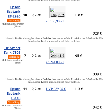
tatsächlichen Kosten können deutlich höher ausfallen.
Epson
Ecotank
10
0,2 ct
118 €
186,90 €
ET-2920
Vorstellung
ab
186,90 €
1
Multifunktionsdrucker
(Tinte)
328 €
Hinweis: Die Berechnung bei diesem
Farbdrucker
basiert auf der Extraktion des S/W-Anteils. Die
tatsächlichen Kosten können deutlich höher ausfallen.
HP Smart
Tank 7305
7
0,2 ct
95 €
244,41 €
Testbericht
Multifunktionsdrucker
ab
244,00 €
1
(Tinte)
339 €
Hinweis: Die Berechnung bei diesem
Farbdrucker
basiert auf der Extraktion des S/W-Anteils. Die
tatsächlichen Kosten können deutlich höher ausfallen.
Epson
11
0,2 ct
113 €
UVP
229,00 €
Ecotank
L3110
Vorstellung
Multifunktionsdrucker
342 €
(Tinte)