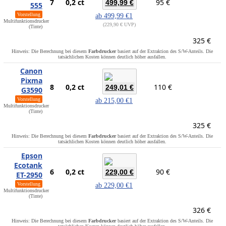
7
0,2 ct
95 €
499,99 €
555
Vorstellung
ab
499,99 €
1
Multifunktionsdrucker
229,90 € UVP
(Tinte)
325 €
Hinweis: Die Berechnung bei diesem
Farbdrucker
basiert auf der Extraktion des S/W-Anteils. Die
tatsächlichen Kosten können deutlich höher ausfallen.
Canon
Pixma
8
0,2 ct
110 €
249,01 €
G3590
Vorstellung
ab
215,00 €
1
Multifunktionsdrucker
(Tinte)
325 €
Hinweis: Die Berechnung bei diesem
Farbdrucker
basiert auf der Extraktion des S/W-Anteils. Die
tatsächlichen Kosten können deutlich höher ausfallen.
Epson
Ecotank
6
0,2 ct
90 €
229,00 €
ET-2950
Vorstellung
ab
229,00 €
1
Multifunktionsdrucker
(Tinte)
326 €
Hinweis: Die Berechnung bei diesem
Farbdrucker
basiert auf der Extraktion des S/W-Anteils. Die