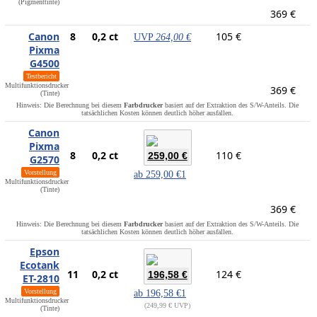
(Pigmenttinte)
369 €
Canon
8
0,2 ct
105 €
UVP
264,00 €
Pixma
G4500
Testbericht
Multifunktionsdrucker
369 €
(Tinte)
Hinweis: Die Berechnung bei diesem
Farbdrucker
basiert auf der Extraktion des S/W-Anteils. Die
tatsächlichen Kosten können deutlich höher ausfallen.
Canon
Pixma
8
0,2 ct
110 €
259,00 €
G2570
Vorstellung
ab
259,00 €
1
Multifunktionsdrucker
(Tinte)
369 €
Hinweis: Die Berechnung bei diesem
Farbdrucker
basiert auf der Extraktion des S/W-Anteils. Die
tatsächlichen Kosten können deutlich höher ausfallen.
Epson
Ecotank
11
0,2 ct
124 €
196,58 €
ET-2810
Vorstellung
ab
196,58 €
1
Multifunktionsdrucker
249,99 € UVP
(Tinte)