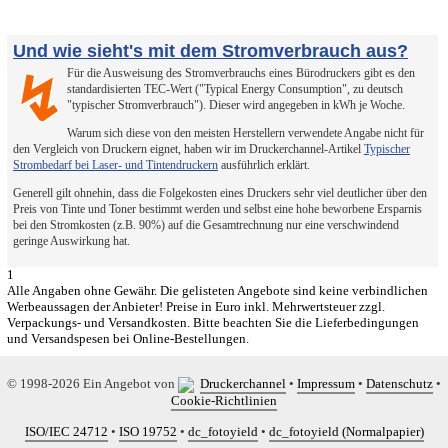
Und wie sieht's mit dem Stromverbrauch aus?
Für die Ausweisung des Stromverbrauchs eines Bürodruckers gibt es den
↯
standardisierten TEC-Wert ("Typical Energy Consumption", zu deutsch
"typischer Stromverbrauch"). Dieser wird angegeben in kWh je Woche.
Warum sich diese von den meisten Herstellern verwendete Angabe nicht für
den Vergleich von Druckern eignet, haben wir im Druckerchannel-Artikel
Typischer
Strombedarf bei Laser- und Tintendruckern
ausführlich erklärt.
Generell gilt ohnehin, dass die Folgekosten eines Druckers sehr viel deutlicher über den
Preis von Tinte und Toner bestimmt werden und selbst eine hohe beworbene Ersparnis
bei den Stromkosten (z.B. 90%) auf die Gesamtrechnung nur eine verschwindend
geringe Auswirkung hat.
1
Alle Angaben ohne Gewähr. Die gelisteten Angebote sind keine verbindlichen
Werbeaussagen der Anbieter! Preise in Euro inkl. Mehrwertsteuer zzgl.
Verpackungs- und Versandkosten. Bitte beachten Sie die Lieferbedingungen
und Versandspesen bei Online-Bestellungen.
© 1998-2026 Ein Angebot von
Druckerchannel
•
Impressum
•
Datenschutz
•
Cookie-Richtlinien
ISO/IEC 24712
•
ISO 19752
•
dc_fotoyield
•
dc_fotoyield (Normalpapier)