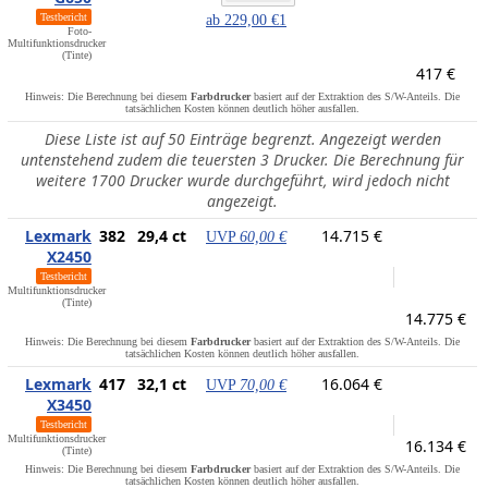
Testbericht
ab
229,00 €
1
Foto-
Multifunktionsdrucker
(Tinte)
417 €
Hinweis: Die Berechnung bei diesem
Farbdrucker
basiert auf der Extraktion des S/W-Anteils. Die
tatsächlichen Kosten können deutlich höher ausfallen.
Diese Liste ist auf 50 Einträge begrenzt. Angezeigt werden
untenstehend zudem die teuersten 3 Drucker. Die Berechnung für
weitere 1700 Drucker wurde durchgeführt, wird jedoch nicht
angezeigt.
Lexmark
382
29,4 ct
14.715 €
UVP
60,00 €
X2450
Testbericht
Multifunktionsdrucker
(Tinte)
14.775 €
Hinweis: Die Berechnung bei diesem
Farbdrucker
basiert auf der Extraktion des S/W-Anteils. Die
tatsächlichen Kosten können deutlich höher ausfallen.
Lexmark
417
32,1 ct
16.064 €
UVP
70,00 €
X3450
Testbericht
Multifunktionsdrucker
16.134 €
(Tinte)
Hinweis: Die Berechnung bei diesem
Farbdrucker
basiert auf der Extraktion des S/W-Anteils. Die
tatsächlichen Kosten können deutlich höher ausfallen.