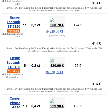
Multifunktionsdrucker
413 €
(Tinte)
Hinweis: Die Berechnung bei diesem
Farbdrucker
basiert auf der Extraktion des S/W-Anteils. Die
tatsächlichen Kosten können deutlich höher ausfallen.
Epson
Ecotank
11
0,2 ct
124 €
260,78 €
ET-2820
Vorstellung
ab
229,00 €
1
Multifunktionsdrucker
289,99 € UVP
(Tinte)
414 €
Hinweis: Die Berechnung bei diesem
Farbdrucker
basiert auf der Extraktion des S/W-Anteils. Die
tatsächlichen Kosten können deutlich höher ausfallen.
Epson
Ecotank
5
0,2 ct
95 €
320,99 €
ET-5150
Vorstellung
ab
320,99 €
1
Multifunktionsdrucker
(Pigmenttinte)
416 €
Hinweis: Die Berechnung bei diesem
Farbdrucker
basiert auf der Extraktion des S/W-Anteils. Die
tatsächlichen Kosten können deutlich höher ausfallen.
Canon
Pixma
13
0,4 ct
188 €
229,90 €
G650