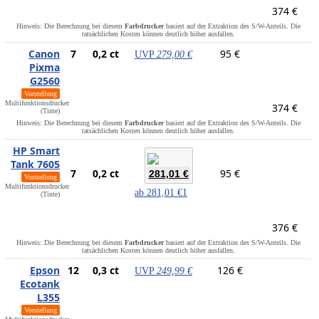
374 €
Hinweis: Die Berechnung bei diesem
Farbdrucker
basiert auf der Extraktion des S/W-Anteils. Die
tatsächlichen Kosten können deutlich höher ausfallen.
Canon
7
0,2 ct
95 €
UVP
279,00 €
Pixma
G2560
Vorstellung
Multifunktionsdrucker
374 €
(Tinte)
Hinweis: Die Berechnung bei diesem
Farbdrucker
basiert auf der Extraktion des S/W-Anteils. Die
tatsächlichen Kosten können deutlich höher ausfallen.
HP Smart
Tank 7605
7
0,2 ct
95 €
281,01 €
Vorstellung
Multifunktionsdrucker
ab
281,01 €
1
(Tinte)
376 €
Hinweis: Die Berechnung bei diesem
Farbdrucker
basiert auf der Extraktion des S/W-Anteils. Die
tatsächlichen Kosten können deutlich höher ausfallen.
Epson
12
0,3 ct
126 €
UVP
249,99 €
Ecotank
L355
Vorstellung