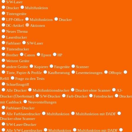
S/W-Laser
Drucker
Multifunktion
Tintengeräte
LFP-Office
Multifunktion
Drucker
DC-Artikel
Aktionen
Neues Thema
Laserdrucker
Farblaser
S/W-Laser
Tintendrucker
Brother
Canon
Epson
HP
Weitere Geräte
andere Geräte
Kopierer
Faxgeräte
Scanner
Tinte, Papier & Profile
Kaufberatung
Lesermeinungen
Offtopic
Refill
Frage zu den Tests
Schnellzugriff
Alle Drucker
Multifunktionsdrucker
Drucker ohne Scanner
A3-
Drucker (Überformat)
S/W-Drucker
Farb-Drucker
Fotodrucker
Drucker
mit Cashback
Neuvorstellungen
Farblaser-Drucker
Alle Farblaserdrucker
Multifunktion
Multifunktion mit DADF
Drucker ohne Scanner
S/W-Laser-Drucker
Alle S/W-Laserdrucker
Multifunktion
Multifunktion mit DADF