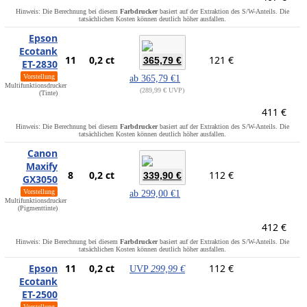
Hinweis: Die Berechnung bei diesem
Farbdrucker
basiert auf der Extraktion des S/W-Anteils. Die
tatsächlichen Kosten können deutlich höher ausfallen.
Epson
Ecotank
11
0,2 ct
121 €
365,79 €
ET-2830
Vorstellung
ab
365,79 €
1
Multifunktionsdrucker
289,99 € UVP
(Tinte)
411 €
Hinweis: Die Berechnung bei diesem
Farbdrucker
basiert auf der Extraktion des S/W-Anteils. Die
tatsächlichen Kosten können deutlich höher ausfallen.
Canon
Maxify
8
0,2 ct
112 €
339,90 €
GX3050
Vorstellung
ab
299,00 €
1
Multifunktionsdrucker
(Pigmenttinte)
412 €
Hinweis: Die Berechnung bei diesem
Farbdrucker
basiert auf der Extraktion des S/W-Anteils. Die
tatsächlichen Kosten können deutlich höher ausfallen.
Epson
11
0,2 ct
112 €
UVP
299,99 €
Ecotank
ET-2500
Vorstellung