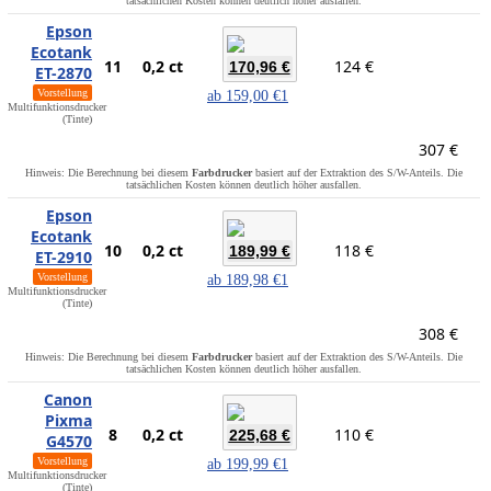
tatsächlichen Kosten können deutlich höher ausfallen.
Epson
Ecotank
11
0,2 ct
124 €
170,96 €
ET-2870
Vorstellung
ab
159,00 €
1
Multifunktionsdrucker
(Tinte)
307 €
Hinweis: Die Berechnung bei diesem
Farbdrucker
basiert auf der Extraktion des S/W-Anteils. Die
tatsächlichen Kosten können deutlich höher ausfallen.
Epson
Ecotank
10
0,2 ct
118 €
189,99 €
ET-2910
Vorstellung
ab
189,98 €
1
Multifunktionsdrucker
(Tinte)
308 €
Hinweis: Die Berechnung bei diesem
Farbdrucker
basiert auf der Extraktion des S/W-Anteils. Die
tatsächlichen Kosten können deutlich höher ausfallen.
Canon
Pixma
8
0,2 ct
110 €
225,68 €
G4570
Vorstellung
ab
199,99 €
1
Multifunktionsdrucker
(Tinte)