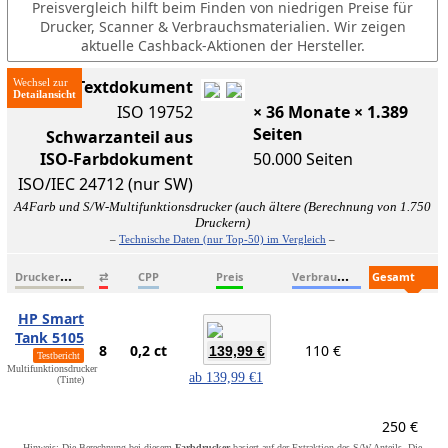
Preisvergleich hilft beim Finden von niedrigen Preise für
Drucker, Scanner & Verbrauchsmaterialien. Wir zeigen
aktuelle Cashback-Aktionen der Hersteller.
Wechsel zur
ISO-Textdokument
ISO 19752
× 36 Monate × 1.389
Seiten
Schwarzanteil aus
ISO-Farbdokument
50.000 Seiten
ISO/IEC 24712 (nur SW)
A4Farb und S/W-Multifunktionsdrucker (auch ältere (Berechnung von 1.750
Druckern)
–
Technische Daten (nur Top-50) im Vergleich
–
D
ruckername
V
erbrauchsmaterialien
G
esamtkosten
⇄
CPP
Preis
HP Smart
Tank 5105
8
0,2 ct
110 €
139,99 €
Testbericht
Multifunktionsdrucker
ab
139,99 €
1
(Tinte)
250 €
Hinweis: Die Berechnung bei diesem
Farbdrucker
basiert auf der Extraktion des S/W-Anteils. Die