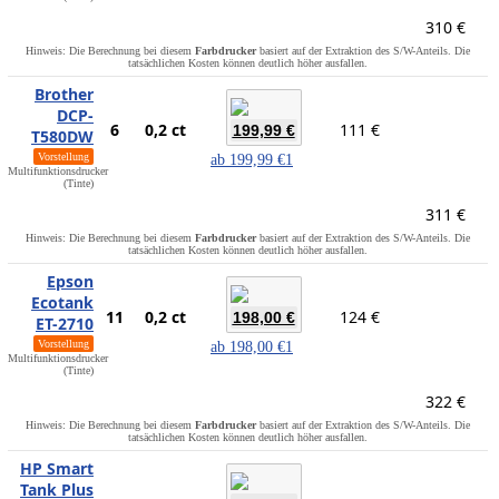
310 €
Hinweis: Die Berechnung bei diesem
Farbdrucker
basiert auf der Extraktion des S/W-Anteils. Die
tatsächlichen Kosten können deutlich höher ausfallen.
Brother
DCP-
6
0,2 ct
111 €
199,99 €
T580DW
Vorstellung
ab
199,99 €
1
Multifunktionsdrucker
(Tinte)
311 €
Hinweis: Die Berechnung bei diesem
Farbdrucker
basiert auf der Extraktion des S/W-Anteils. Die
tatsächlichen Kosten können deutlich höher ausfallen.
Epson
Ecotank
11
0,2 ct
124 €
198,00 €
ET-2710
Vorstellung
ab
198,00 €
1
Multifunktionsdrucker
(Tinte)
322 €
Hinweis: Die Berechnung bei diesem
Farbdrucker
basiert auf der Extraktion des S/W-Anteils. Die
tatsächlichen Kosten können deutlich höher ausfallen.
HP Smart
Tank Plus