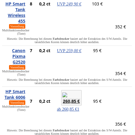
HP Smart
8
0,2 ct
103 €
UVP
249,90 €
Tank
Wireless
455
352 €
Vorstellung
Multifunktionsdrucker
(Tinte)
Hinweis: Die Berechnung bei diesem
Farbdrucker
basiert auf der Extraktion des S/W-Anteils. Die
tatsächlichen Kosten können deutlich höher ausfallen.
Canon
7
0,2 ct
95 €
UVP
259,00 €
Pixma
G2520
Vorstellung
Multifunktionsdrucker
354 €
(Tinte)
Hinweis: Die Berechnung bei diesem
Farbdrucker
basiert auf der Extraktion des S/W-Anteils. Die
tatsächlichen Kosten können deutlich höher ausfallen.
HP Smart
Tank 6006
7
0,2 ct
95 €
260,85 €
Vorstellung
Multifunktionsdrucker
ab
260,85 €
1
(Tinte)
356 €
Hinweis: Die Berechnung bei diesem
Farbdrucker
basiert auf der Extraktion des S/W-Anteils. Die
tatsächlichen Kosten können deutlich höher ausfallen.