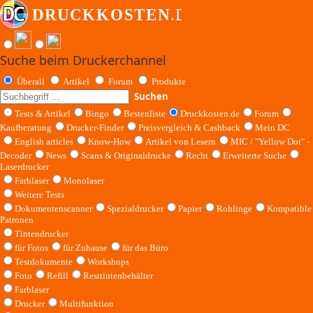
Suche beim Druckerchannel
Überall
Artikel
Forum
Produkte
Suchen
Tests & Artikel
Bingo
Bestenliste
Druckkosten.de
Forum
Kaufberatung
Drucker-Finder
Preisvergleich & Cashback
Mein DC
English articles
Know-How
Artikel von Lesern
MIC / "Yellow Dot" -
Decoder
News
Scans & Originaldrucke
Recht
Erweiterte Suche
Laserdrucker
Farblaser
Monolaser
Weitere Tests
Dokumentenscanner
Spezialdrucker
Papier
Rohlinge
Kompatible
Patronen
Tintendrucker
für Fotos
für Zuhause
für das Büro
Testdokumente
Workshops
Foto
Refill
Resttintenbehälter
Farblaser
Drucker
Multifunktion