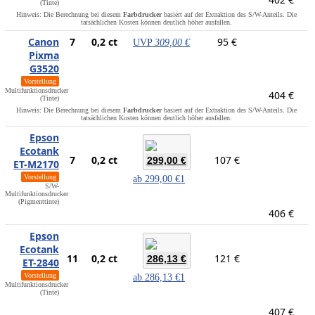
(Tinte)
Hinweis: Die Berechnung bei diesem
Farbdrucker
basiert auf der Extraktion des S/W-Anteils. Die
tatsächlichen Kosten können deutlich höher ausfallen.
Canon
7
0,2 ct
95 €
UVP
309,00 €
Pixma
G3520
Vorstellung
Multifunktionsdrucker
404 €
(Tinte)
Hinweis: Die Berechnung bei diesem
Farbdrucker
basiert auf der Extraktion des S/W-Anteils. Die
tatsächlichen Kosten können deutlich höher ausfallen.
Epson
Ecotank
7
0,2 ct
107 €
299,00 €
ET-M2170
Vorstellung
ab
299,00 €
1
S/W-
Multifunktionsdrucker
(Pigmenttinte)
406 €
Epson
Ecotank
11
0,2 ct
121 €
286,13 €
ET-2840
Vorstellung
ab
286,13 €
1
Multifunktionsdrucker
(Tinte)
407 €