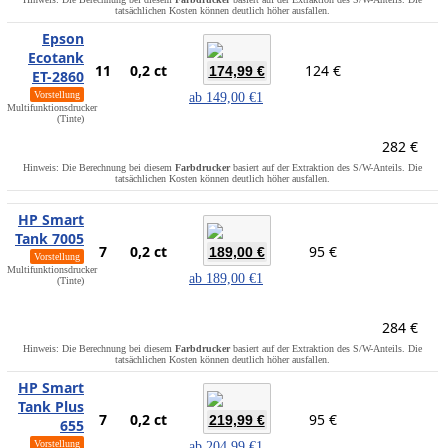
tatsächlichen Kosten können deutlich höher ausfallen.
Epson
Ecotank
11
0,2 ct
124 €
174,99 €
ET-2860
Vorstellung
ab
149,00 €
1
Multifunktionsdrucker
(Tinte)
282 €
Hinweis: Die Berechnung bei diesem
Farbdrucker
basiert auf der Extraktion des S/W-Anteils. Die
tatsächlichen Kosten können deutlich höher ausfallen.
HP Smart
Tank 7005
7
0,2 ct
95 €
189,00 €
Vorstellung
Multifunktionsdrucker
ab
189,00 €
1
(Tinte)
284 €
Hinweis: Die Berechnung bei diesem
Farbdrucker
basiert auf der Extraktion des S/W-Anteils. Die
tatsächlichen Kosten können deutlich höher ausfallen.
HP Smart
Tank Plus
7
0,2 ct
95 €
219,99 €
655
Vorstellung
ab
204,99 €
1