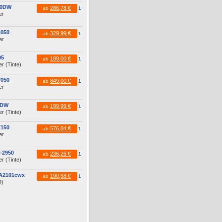
10DW
286,78 €
ab
1
er
4050
329,99 €
ab
1
er
05
189,00 €
ab
1
r (Tinte)
7050
849,00 €
ab
1
er
0DW
199,99 €
ab
1
r (Tinte)
7150
576,84 €
ab
1
er
-2950
236,26 €
ab
1
r (Tinte)
PA2101cwx
190,58 €
ab
1
D)