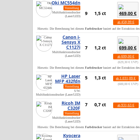
Oki MC554dn
Vorstellung
9
1,5 ct
Multifunktionsdrucker
469,00 €
(Laser/LED)
458,99 €
ab
Hinweis: Die Berechnung bei diesem
Farbdrucker
basiert auf der Extraktion de
Canon i-
Sensys X
C1127i
7
1,2 ct
699,00 €
Multifunktionsdrucker
(Laser/LED)
699,00 €
ab
629,30 € UVP
Hinweis: Die Berechnung bei diesem
Farbdrucker
basiert auf der Extraktion de
HP Laser
5
1,3 ct
1.031,09 €
ab
MFP 432fdn
600,00 € UVP
Vorstellung
S/W-
Multifunktionsdrucker (Laser/LED)
Ricoh IM
7
0,7 ct
931,63 €
ab
C320F
Vorstellung
Multifunktionsdrucker
(Laser/LED)
Hinweis: Die Berechnung bei diesem
Farbdrucker
basiert auf der Extraktion de
Kyocera