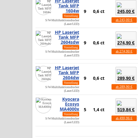
HP Laserjet
Tank MFP
1604w
9
0,6 ct
245,00 €
Vorstellung
245,00 €
ab
S/W-Multifunktionsdrucker
(Laser/LED)
HP Laserjet
Tank MFP
2604sdw
9
0,6 ct
274,90 €
Vorstellung
274,90 €
ab
S/W-Multifunktionsdrucker
(Laser/LED)
HP Laserjet
Tank MFP
2604dw
9
0,6 ct
289,90 €
Vorstellung
289,90 €
ab
S/W-Multifunktionsdrucker
(Laser/LED)
Kyocera
Ecosys
MA4000x
5
1,4 ct
519,84 €
Vorstellung
490,96 €
ab
S/W-Multifunktionsdrucker
(Laser/LED)