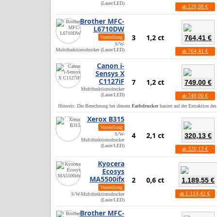
(Laser/LED)
229,98 €
ab
Brother MFC-
L6710DW
3
1,2 ct
764,41 €
Vorstellung
S/W-
Multifunktionsdrucker (Laser/LED)
764,41 €
ab
Canon i-
Sensys X
C1127iF
7
1,2 ct
749,00 €
Multifunktionsdrucker
(Laser/LED)
749,00 €
ab
Hinweis: Die Berechnung bei diesem
Farbdrucker
basiert auf der Extraktion de
Xerox B315
Vorstellung
4
2,1 ct
S/W-
320,13 €
Multifunktionsdrucker
(Laser/LED)
320,13 €
ab
Kyocera
Ecosys
MA5500ifx
2
0,6 ct
1.189,55 €
Vorstellung
1.114,41 €
ab
S/W-Multifunktionsdrucker
(Laser/LED)
Brother MFC-