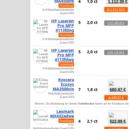
MA4500fx
4
1,0 ct
1.112,30 €
Vorstellung
1.012,63 €
ab
S/W-Multifunktionsdrucker
(Laser/LED)
HP Laserjet
5
2,0 ct
UVP
489,00 €
Pro MFP
4113fdng
Vorstellung
S/W-Multifunktionsdrucker
(Laser/LED)
HP Laserjet
5
2,0 ct
UVP
519,00 €
Pro MFP
4113fdwg
Vorstellung
S/W-Multifunktionsdrucker
(Laser/LED)
Kyocera
Ecosys
MA3500cix
7
1,8 ct
680,87 €
Multifunktionsdrucker
(Laser/LED)
680,87 €
ab
Hinweis: Die Berechnung bei diesem
Farbdrucker
basiert auf der Extraktion de
Lexmark
MX432adwe
4
2,1 ct
522,89 €
Vorstellung
S/W-
Multifunktionsdrucker (Laser/LED)