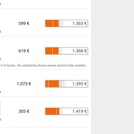
1
599 €
1.363 €
1
619 €
1.368 €
1
s S/W-Anteils. Die tatsächlichen Kosten können deutlich höher ausfallen.
1.073 €
1.393 €
1
305 €
1.419 €
1