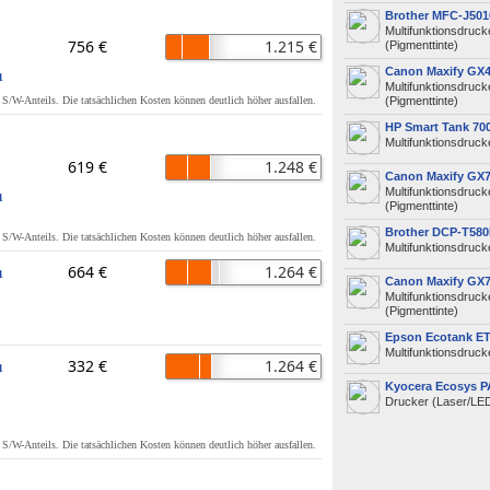
Brother MFC-J50
Multifunktionsdruck
756 €
1.215 €
(Pigmenttinte)
Canon Maxify GX
1
Multifunktionsdruck
s S/W-Anteils. Die tatsächlichen Kosten können deutlich höher ausfallen.
(Pigmenttinte)
HP Smart Tank 70
Multifunktionsdrucke
619 €
1.248 €
Canon Maxify GX
Multifunktionsdruck
1
(Pigmenttinte)
Brother DCP-T58
s S/W-Anteils. Die tatsächlichen Kosten können deutlich höher ausfallen.
Multifunktionsdrucke
664 €
1.264 €
1
Canon Maxify GX
Multifunktionsdruck
(Pigmenttinte)
Epson Ecotank ET
Multifunktionsdrucke
332 €
1.264 €
1
Kyocera Ecosys 
Drucker (Laser/LE
s S/W-Anteils. Die tatsächlichen Kosten können deutlich höher ausfallen.