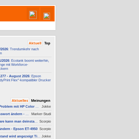
Aktuell
Top
/2026
: Trendumkehr nach
on
1/2026
: Ecotank boomt weiterhin,
nge mit Workforce-
ckern
277 -
​ August 2026
: Epson
yPrint Flex"-
​kompatibler Drucker
Aktuelles
Meinungen
AW #10: Scanner Problem mit HP Color Laserjet Pro MFP M479fdw
Jokke
AW #3: Admin Passwort ändern - Epson ET-4950
Marker-Studi
Welche Software kann man deinstallieren - welche ich zwingend erforderlich
Scorpio
ndern - Epson ET-4950
Scorpio
AW #2: Tintenfüllstand wird angezeigt Tintenfüllstand wird angezeigt, aber unter Druckkopf-Status --
Jokke