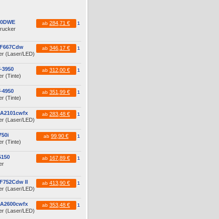
60DWE
284,71 €
ab
1
drucker
MF667Cdw
346,17 €
ab
1
er (Laser/LED)
-3950
312,00 €
ab
1
r (Tinte)
-4950
351,99 €
ab
1
r (Tinte)
MA2101cwfx
283,48 €
ab
1
er (Laser/LED)
50i
99,90 €
ab
1
r (Tinte)
5150
167,89 €
ab
1
er
F752Cdw II
413,90 €
ab
1
er (Laser/LED)
MA2600cwfx
353,48 €
ab
1
er (Laser/LED)