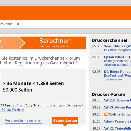
uro (ohne EOL
en
Berechnen
Druckerchannel
ker
Kosten im Vergleich
05.08.
Xerox Bilanz FQ2
Lexmark-
​Integrati
n Sie kostenlos im Druckerchannel-Forum
05.08.
Epson Bilanz FQ
keine großen Sprü
h ohne Registrierung als Gast möglich!
Arbeitsgruppendru
02.08.
DC-
​Bingo Runde 
EcoTank und "Read
zu gewinnen
× 36 Monate × 1.389 Seiten
50.000 Seiten
Drucker-Forum
23:46
,00 Euro (ohne EOL (Berechnung von 206 Druckern)
23:19
-50) im Vergleich
–
23:16
✉
Verbrauchsmaterialien
Gesamtkosten
21:13
Admin Passwort ä
16:27