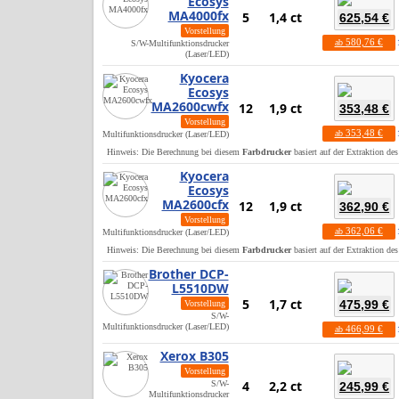
Ecosys
MA4000fx
5
1,4 ct
625,54 €
Vorstellung
580,76 €
ab
S/W-Multifunktionsdrucker
(Laser/LED)
Kyocera
Ecosys
MA2600cwfx
12
1,9 ct
353,48 €
Vorstellung
353,48 €
ab
Multifunktionsdrucker (Laser/LED)
Hinweis: Die Berechnung bei diesem
Farbdrucker
basiert auf der Extraktion de
Kyocera
Ecosys
MA2600cfx
12
1,9 ct
362,90 €
Vorstellung
362,06 €
ab
Multifunktionsdrucker (Laser/LED)
Hinweis: Die Berechnung bei diesem
Farbdrucker
basiert auf der Extraktion de
Brother DCP-
L5510DW
5
1,7 ct
475,99 €
Vorstellung
S/W-
Multifunktionsdrucker (Laser/LED)
466,99 €
ab
Xerox B305
Vorstellung
4
2,2 ct
S/W-
245,99 €
Multifunktionsdrucker