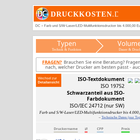
DC
Farb und S/W-Laser/LED-Multifunktionsdrucker bis 4.000,00 E
Typen
Volum
Technik & Funktion
Dauer & Druc
FRAGEN?
Brauchen Sie eine Beratung? Frage
nach, welcher Drucker am besten passt - auc
ISO-Textdokument
Wechsel zur
ISO 19752
Schwarzanteil aus ISO-
Farbdokument
ISO/IEC 24712 (nur SW)
Farb und S/W-Laser/LED-Multifunktionsdrucker bis 4.000
–
Technische Daten (nur Top
Druckername
⇄
CPP
Preis