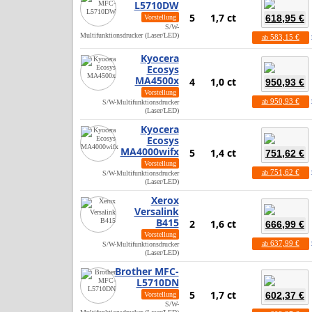
L5710DW
5
1,7 ct
618,95 €
Vorstellung
S/W-
Multifunktionsdrucker (Laser/LED)
583,15 €
ab
Kyocera
Ecosys
MA4500x
4
1,0 ct
950,93 €
Vorstellung
950,93 €
ab
S/W-Multifunktionsdrucker
(Laser/LED)
Kyocera
Ecosys
MA4000wifx
5
1,4 ct
751,62 €
Vorstellung
751,62 €
ab
S/W-Multifunktionsdrucker
(Laser/LED)
Xerox
Versalink
B415
2
1,6 ct
666,99 €
Vorstellung
637,99 €
ab
S/W-Multifunktionsdrucker
(Laser/LED)
Brother MFC-
L5710DN
5
1,7 ct
602,37 €
Vorstellung
S/W-