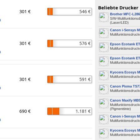
Beliebte Drucker
301 €
546 €
Brother MFC-L28
S/W-Multifunktions
1
(Laser/LED)
Canon i-Sensys 
Multifunktionsdruck
301 €
576 €
Epson Ecotank ET
Multifunktionsdrucke
1
Epson Ecotank ET
Multifunktionsdrucke
Kyocera Ecosys 
Multifunktionsdruck
301 €
591 €
Canon Pixma TS77
1
Multifunktionsdrucke
Canon Maxify MB
Multifunktionsdruck
(Pigmenttinte)
690 €
1.181 €
Canon i-Sensys M
1
Multifunktionsdruck
Kyocera Ecosys 
Multifunktionsdruck