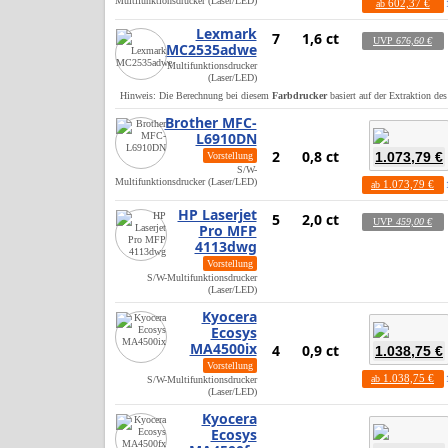
Multifunktionsdrucker (Laser/LED)
602,37 €
ab
Lexmark
7
1,6 ct
UVP
676,60 €
MC2535adwe
Multifunktionsdrucker
(Laser/LED)
Hinweis: Die Berechnung bei diesem
Farbdrucker
basiert auf der Extraktion de
Brother MFC-
L6910DN
2
0,8 ct
1.073,79 €
Vorstellung
S/W-
Multifunktionsdrucker (Laser/LED)
1.073,79 €
ab
HP Laserjet
5
2,0 ct
UVP
459,00 €
Pro MFP
4113dwg
Vorstellung
S/W-Multifunktionsdrucker
(Laser/LED)
Kyocera
Ecosys
MA4500ix
4
0,9 ct
1.038,75 €
Vorstellung
1.038,75 €
ab
S/W-Multifunktionsdrucker
(Laser/LED)
Kyocera
Ecosys