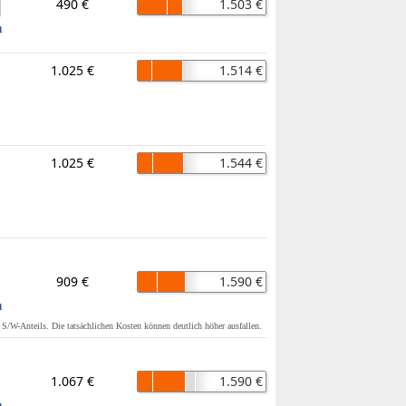
490 €
1.503 €
1
1.025 €
1.514 €
1.025 €
1.544 €
909 €
1.590 €
1
s S/W-Anteils. Die tatsächlichen Kosten können deutlich höher ausfallen.
1.067 €
1.590 €