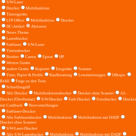
S/W-Laser
Drucker
Multifunktion
Tintengeräte
LFP-Office
Multifunktion
Drucker
DC-Artikel
Aktionen
Neues Thema
Laserdrucker
Farblaser
S/W-Laser
Tintendrucker
Brother
Canon
Epson
HP
Weitere Geräte
andere Geräte
Kopierer
Faxgeräte
Scanner
Tinte, Papier & Profile
Kaufberatung
Lesermeinungen
Offtopic
Refill
Frage zu den Tests
Schnellzugriff
Alle Drucker
Multifunktionsdrucker
Drucker ohne Scanner
A3-
Drucker (Überformat)
S/W-Drucker
Farb-Drucker
Fotodrucker
Drucker
mit Cashback
Neuvorstellungen
Farblaser-Drucker
Alle Farblaserdrucker
Multifunktion
Multifunktion mit DADF
Drucker ohne Scanner
S/W-Laser-Drucker
Alle S/W-Laserdrucker
Multifunktion
Multifunktion mit DADF