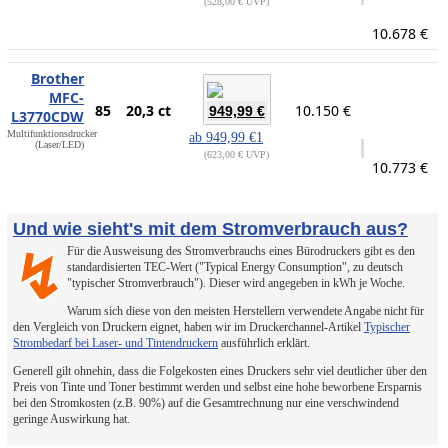
528,00 € UVP
10.678 €
Brother
MFC-
85
20,3 ct
10.150 €
949,99 €
L3770CDW
Multifunktionsdrucker
ab
949,99 €
1
(Laser/LED)
623,00 € UVP
10.773 €
Und wie sieht's mit dem Stromverbrauch aus?
Für die Ausweisung des Stromverbrauchs eines Bürodruckers gibt es den
↯
standardisierten TEC-Wert ("Typical Energy Consumption", zu deutsch
"typischer Stromverbrauch"). Dieser wird angegeben in kWh je Woche.
Warum sich diese von den meisten Herstellern verwendete Angabe nicht für
den Vergleich von Druckern eignet, haben wir im Druckerchannel-Artikel
Typischer
Strombedarf bei Laser- und Tintendruckern
ausführlich erklärt.
Generell gilt ohnehin, dass die Folgekosten eines Druckers sehr viel deutlicher über den
Preis von Tinte und Toner bestimmt werden und selbst eine hohe beworbene Ersparnis
bei den Stromkosten (z.B. 90%) auf die Gesamtrechnung nur eine verschwindend
geringe Auswirkung hat.