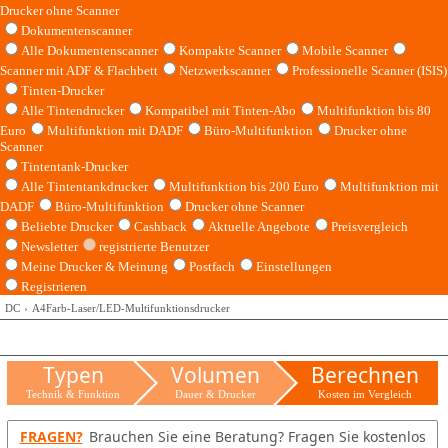
Drucker ohne Scanner
Dokumentenscanner
Alle Dokumentenscanner
Kompakte Scanner
Mobile Scanner
Scanner mit ADF & Flachbett
Netzwerkscanner
Professionelle Scanner (ISIS)
Tinten-Drucker
Alle Tintendrucker
Kompatibel mit Tinten-Abo
Multifunktion bis 80
Euro
Multifunktion mit DADF
Büro-Multifunktion
Drucker ohne
Scanner
Tintentank-Drucker
Alle Tintentankdrucker
Multifunktion bis 200 Euro
Multifunktion mit
DADF
Büro-Multifunktion
Drucker ohne Scanner
Beliebte Drucker
Cashback
Aktuelle Angebote
Preisvergleich
Newsletter
registrierte Benutzer
Meine Drucker & Meinung
Postfach
Einstellungen
Registrieren
DC
A4Farb-Laser/LED-Multifunktionsdrucker
Typen
Volumen
Berechnen
Technik & Funktion
Dauer & Drucker
Kosten im Vergleich
FRAGEN?
Brauchen Sie eine Beratung? Fragen Sie kostenlos