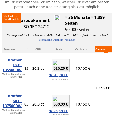
im Druckerchannel-Forum nach, welcher Drucker am besten
passt - auch ohne Registrierung als Gast möglich!
Wechsel zur
× 36 Monate × 1.389
ISO-Farbdokument
Seiten
ISO/IEC 24712
50.000 Seiten
6 ausgewählte Drucker aus "A4Farb-Laser/LED-Multifunktionsdrucker"
–
Technische Daten im Vergleich
–
D
ruckername
V
erbrauchsmaterialien
G
esamtkosten
⇄
CPP
Preis
Brother
DCP-
85
20,3 ct
10.150 €
515,20 €
L3550CDW
Multifunktionsdrucker
ab
515,20 €
1
(Laser/LED)
439,00 € UVP
10.589 €
Brother
MFC-
85
20,3 ct
10.150 €
589,99 €
L3750CDW
Multifunktionsdrucker
ab
589,99 €
1
(Laser/LED)