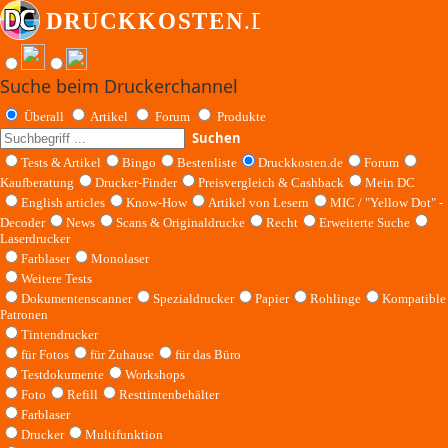
Suche beim Druckerchannel
Überall
Artikel
Forum
Produkte
Suchen
Tests & Artikel
Bingo
Bestenliste
Druckkosten.de
Forum
Kaufberatung
Drucker-Finder
Preisvergleich & Cashback
Mein DC
English articles
Know-How
Artikel von Lesern
MIC / "Yellow Dot" -
Decoder
News
Scans & Originaldrucke
Recht
Erweiterte Suche
Laserdrucker
Farblaser
Monolaser
Weitere Tests
Dokumentenscanner
Spezialdrucker
Papier
Rohlinge
Kompatible
Patronen
Tintendrucker
für Fotos
für Zuhause
für das Büro
Testdokumente
Workshops
Foto
Refill
Resttintenbehälter
Farblaser
Drucker
Multifunktion