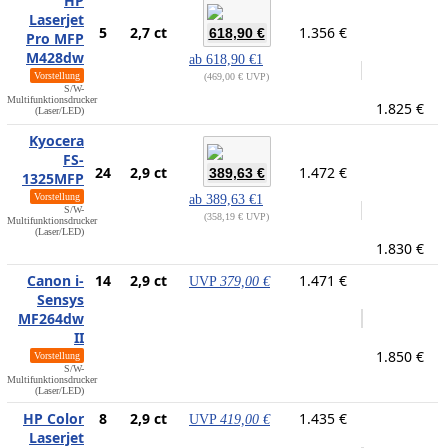
HP
Laserjet
5
2,7 ct
1.356 €
618,90 €
Pro MFP
M428dw
ab
618,90 €
1
Vorstellung
469,00 € UVP
S/W-
Multifunktionsdrucker
1.825 €
(Laser/LED)
Kyocera
FS-
24
2,9 ct
1.472 €
389,63 €
1325MFP
Vorstellung
ab
389,63 €
1
S/W-
358,19 € UVP
Multifunktionsdrucker
(Laser/LED)
1.830 €
Canon i-
14
2,9 ct
1.471 €
UVP
379,00 €
Sensys
MF264dw
II
1.850 €
Vorstellung
S/W-
Multifunktionsdrucker
(Laser/LED)
HP Color
8
2,9 ct
1.435 €
UVP
419,00 €
Laserjet