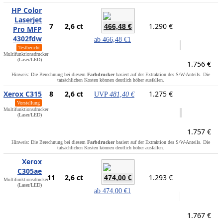
HP Color
Laserjet
7
2,6 ct
1.290 €
466,48 €
Pro MFP
4302fdw
ab
466,48 €
1
Testbericht
Multifunktionsdrucker
(Laser/LED)
1.756 €
Hinweis: Die Berechnung bei diesem
Farbdrucker
basiert auf der Extraktion des S/W-Anteils. Die
tatsächlichen Kosten können deutlich höher ausfallen.
Xerox C315
8
2,6 ct
1.275 €
UVP
481,40 €
Vorstellung
Multifunktionsdrucker
(Laser/LED)
1.757 €
Hinweis: Die Berechnung bei diesem
Farbdrucker
basiert auf der Extraktion des S/W-Anteils. Die
tatsächlichen Kosten können deutlich höher ausfallen.
Xerox
C305ae
11
2,6 ct
1.293 €
474,00 €
Multifunktionsdrucker
(Laser/LED)
ab
474,00 €
1
1.767 €