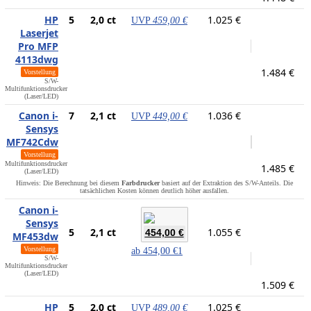
HP
5
2,0 ct
1.025 €
UVP
459,00 €
Laserjet
Pro MFP
4113dwg
1.484 €
Vorstellung
S/W-
Multifunktionsdrucker
(Laser/LED)
Canon i-
7
2,1 ct
1.036 €
UVP
449,00 €
Sensys
MF742Cdw
Vorstellung
Multifunktionsdrucker
1.485 €
(Laser/LED)
Hinweis: Die Berechnung bei diesem
Farbdrucker
basiert auf der Extraktion des S/W-Anteils. Die
tatsächlichen Kosten können deutlich höher ausfallen.
Canon i-
Sensys
5
2,1 ct
1.055 €
454,00 €
MF453dw
Vorstellung
ab
454,00 €
1
S/W-
Multifunktionsdrucker
(Laser/LED)
1.509 €
HP
5
2,0 ct
1.025 €
UVP
489,00 €