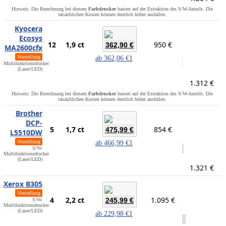
Hinweis: Die Berechnung bei diesem
Farbdrucker
basiert auf der Extraktion des S/W-Anteils. Die
tatsächlichen Kosten können deutlich höher ausfallen.
Kyocera
Ecosys
12
1,9 ct
950 €
362,90 €
MA2600cfx
Vorstellung
ab
362,06 €
1
Multifunktionsdrucker
(Laser/LED)
1.312 €
Hinweis: Die Berechnung bei diesem
Farbdrucker
basiert auf der Extraktion des S/W-Anteils. Die
tatsächlichen Kosten können deutlich höher ausfallen.
Brother
DCP-
5
1,7 ct
854 €
475,99 €
L5510DW
Vorstellung
ab
466,99 €
1
S/W-
Multifunktionsdrucker
(Laser/LED)
1.321 €
Xerox B305
Vorstellung
4
2,2 ct
1.095 €
245,99 €
S/W-
Multifunktionsdrucker
(Laser/LED)
ab
229,98 €
1