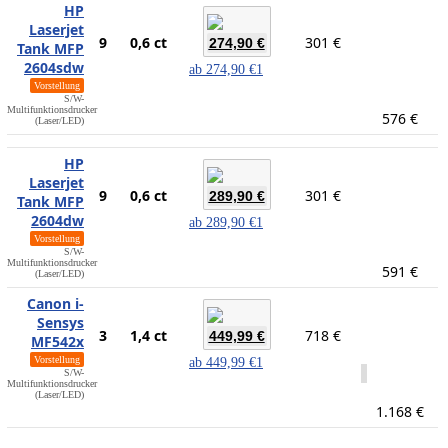
HP
Laserjet
9
0,6 ct
301 €
274,90 €
Tank MFP
2604sdw
ab
274,90 €
1
Vorstellung
S/W-
Multifunktionsdrucker
576 €
(Laser/LED)
HP
Laserjet
9
0,6 ct
301 €
289,90 €
Tank MFP
2604dw
ab
289,90 €
1
Vorstellung
S/W-
Multifunktionsdrucker
591 €
(Laser/LED)
Canon i-
Sensys
3
1,4 ct
718 €
449,99 €
MF542x
Vorstellung
ab
449,99 €
1
S/W-
Multifunktionsdrucker
(Laser/LED)
1.168 €