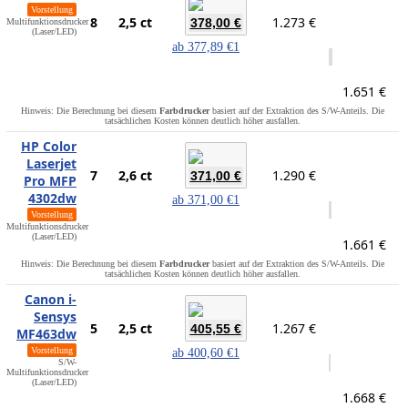
Vorstellung
8
2,5 ct
1.273 €
378,00 €
Multifunktionsdrucker
(Laser/LED)
ab
377,89 €
1
1.651 €
Hinweis: Die Berechnung bei diesem
Farbdrucker
basiert auf der Extraktion des S/W-Anteils. Die
tatsächlichen Kosten können deutlich höher ausfallen.
HP Color
Laserjet
7
2,6 ct
1.290 €
371,00 €
Pro MFP
4302dw
ab
371,00 €
1
Vorstellung
Multifunktionsdrucker
(Laser/LED)
1.661 €
Hinweis: Die Berechnung bei diesem
Farbdrucker
basiert auf der Extraktion des S/W-Anteils. Die
tatsächlichen Kosten können deutlich höher ausfallen.
Canon i-
Sensys
5
2,5 ct
1.267 €
405,55 €
MF463dw
Vorstellung
ab
400,60 €
1
S/W-
Multifunktionsdrucker
(Laser/LED)
1.668 €