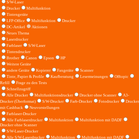
S/W-Laser
Drucker
Multifunktion
Tintengeräte
LFP-Office
Multifunktion
Drucker
DC-Artikel
Aktionen
Neues Thema
Laserdrucker
Farblaser
S/W-Laser
Tintendrucker
Brother
Canon
Epson
HP
Weitere Geräte
andere Geräte
Kopierer
Faxgeräte
Scanner
Tinte, Papier & Profile
Kaufberatung
Lesermeinungen
Offtopic
Refill
Frage zu den Tests
Schnellzugriff
Alle Drucker
Multifunktionsdrucker
Drucker ohne Scanner
A3-
Drucker (Überformat)
S/W-Drucker
Farb-Drucker
Fotodrucker
Drucker
mit Cashback
Neuvorstellungen
Farblaser-Drucker
Alle Farblaserdrucker
Multifunktion
Multifunktion mit DADF
Drucker ohne Scanner
S/W-Laser-Drucker
Alle S/W-Laserdrucker
Multifunktion
Multifunktion mit DADF