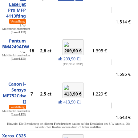
Laserjet
Pro MFP
4113fdng
1.514 €
Vorstellung
S/W-
Multifunktionsdrucker
(Laser/LED)
Pantum
BM4249ADW
18
2,8 ct
1.395 €
209,90 €
S/W-
Multifunktionsdrucker
ab
209,90 €
1
(Laser/LED)
199,90 € UVP
1.595 €
Canon i-
Sensys
7
2,5 ct
1.229 €
413,90 €
MF752Cdw
II
ab
413,90 €
1
Vorstellung
Multifunktionsdrucker
(Laser/LED)
1.643 €
Hinweis: Die Berechnung bei diesem
Farbdrucker
basiert auf der Extraktion des S/W-Anteils. Die
tatsächlichen Kosten können deutlich höher ausfallen.
Xerox C325