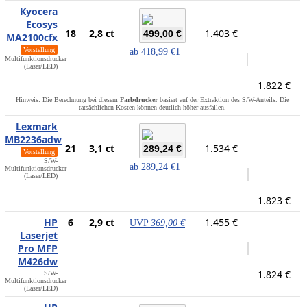
Kyocera
Ecosys
18
2,8 ct
1.403 €
499,00 €
MA2100cfx
Vorstellung
ab
418,99 €
1
Multifunktionsdrucker
(Laser/LED)
1.822 €
Hinweis: Die Berechnung bei diesem
Farbdrucker
basiert auf der Extraktion des S/W-Anteils. Die
tatsächlichen Kosten können deutlich höher ausfallen.
Lexmark
MB2236adw
21
3,1 ct
1.534 €
289,24 €
Vorstellung
S/W-
ab
289,24 €
1
Multifunktionsdrucker
(Laser/LED)
1.823 €
HP
6
2,9 ct
1.455 €
UVP
369,00 €
Laserjet
Pro MFP
M426dw
1.824 €
S/W-
Multifunktionsdrucker
(Laser/LED)