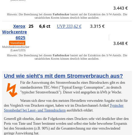
3.443 €
Hinweis: Die Berechnung bei diesem
Farbdrucker
basiert auf der Extraktion des S/W-Anteils. Die
tatsächlichen Kosten können deutlich höher ausfallen.
Xerox
25
6,6 ct
3.315 €
UVP
333,62 €
Workcentre
6025
3.648 €
Vorstellung
Multifunktionsdrucker
(Laser/LED)
Hinweis: Die Berechnung bei diesem
Farbdrucker
basiert auf der Extraktion des S/W-Anteils. Die
tatsächlichen Kosten können deutlich höher ausfallen.
Und wie sieht's mit dem Stromverbrauch aus?
Für die Ausweisung des Stromverbrauchs eines Bürodruckers gibt es den
↯
standardisierten TEC-Wert ("Typical Energy Consumption", zu deutsch
"typischer Stromverbrauch"). Dieser wird angegeben in kWh je Woche.
Warum sich diese von den meisten Herstellern verwendete Angabe nicht für
den Vergleich von Druckern eignet, haben wir im Druckerchannel-Artikel
Typischer
Strombedarf bei Laser- und Tintendruckern
ausführlich erklärt.
Generell gilt ohnehin, dass die Folgekosten eines Druckers sehr viel deutlicher über den
Preis von Tinte und Toner bestimmt werden und selbst eine hohe beworbene Ersparnis
bei den Stromkosten (z.B. 90%) auf die Gesamtrechnung nur eine verschwindend
geringe Auswirkung hat.