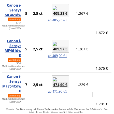
Canon i-
Sensys
5
2,5 ct
1.267 €
405,23 €
MF461dw
Vorstellung
ab
405,23 €
1
S/W-
Multifunktionsdrucker
(Laser/LED)
1.672 €
Canon i-
Sensys
5
2,5 ct
1.267 €
409,97 €
MF461dw
II
ab
409,00 €
1
Vorstellung
S/W-
Multifunktionsdrucker
1.676 €
(Laser/LED)
Canon i-
Sensys
7
2,5 ct
1.229 €
471,90 €
MF754Cdw
II
ab
471,90 €
1
Vorstellung
Multifunktionsdrucker
(Laser/LED)
1.701 €
Hinweis: Die Berechnung bei diesem
Farbdrucker
basiert auf der Extraktion des S/W-Anteils. Die
tatsächlichen Kosten können deutlich höher ausfallen.