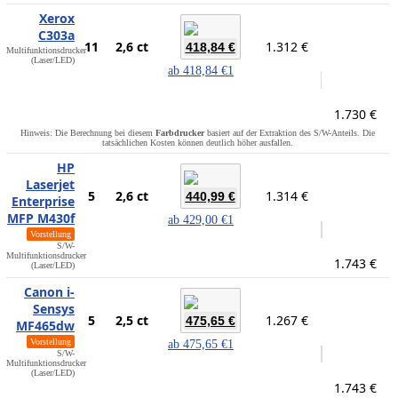
Xerox
C303a
11
2,6 ct
1.312 €
418,84 €
Multifunktionsdrucker
(Laser/LED)
ab
418,84 €
1
1.730 €
Hinweis: Die Berechnung bei diesem
Farbdrucker
basiert auf der Extraktion des S/W-Anteils. Die
tatsächlichen Kosten können deutlich höher ausfallen.
HP
Laserjet
5
2,6 ct
1.314 €
440,99 €
Enterprise
MFP M430f
ab
429,00 €
1
Vorstellung
S/W-
Multifunktionsdrucker
1.743 €
(Laser/LED)
Canon i-
Sensys
5
2,5 ct
1.267 €
475,65 €
MF465dw
Vorstellung
ab
475,65 €
1
S/W-
Multifunktionsdrucker
(Laser/LED)
1.743 €