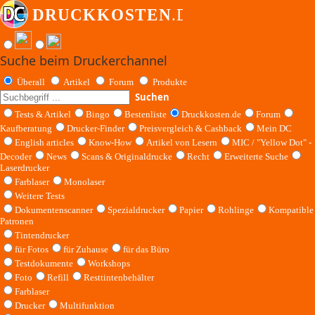
Suche beim Druckerchannel
Überall
Artikel
Forum
Produkte
Suchen
Tests & Artikel
Bingo
Bestenliste
Druckkosten.de
Forum
Kaufberatung
Drucker-Finder
Preisvergleich & Cashback
Mein DC
English articles
Know-How
Artikel von Lesern
MIC / "Yellow Dot" -
Decoder
News
Scans & Originaldrucke
Recht
Erweiterte Suche
Laserdrucker
Farblaser
Monolaser
Weitere Tests
Dokumentenscanner
Spezialdrucker
Papier
Rohlinge
Kompatible
Patronen
Tintendrucker
für Fotos
für Zuhause
für das Büro
Testdokumente
Workshops
Foto
Refill
Resttintenbehälter
Farblaser
Drucker
Multifunktion