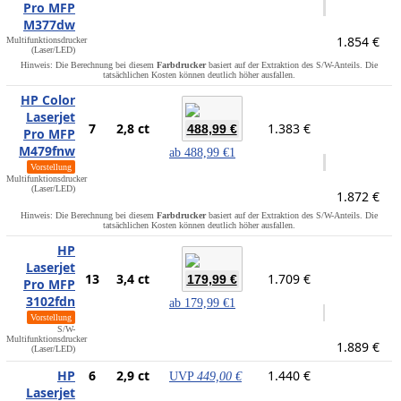
Pro MFP
M377dw
1.854 €
Multifunktionsdrucker
(Laser/LED)
Hinweis: Die Berechnung bei diesem
Farbdrucker
basiert auf der Extraktion des S/W-Anteils. Die
tatsächlichen Kosten können deutlich höher ausfallen.
HP Color
Laserjet
7
2,8 ct
1.383 €
488,99 €
Pro MFP
M479fnw
ab
488,99 €
1
Vorstellung
Multifunktionsdrucker
(Laser/LED)
1.872 €
Hinweis: Die Berechnung bei diesem
Farbdrucker
basiert auf der Extraktion des S/W-Anteils. Die
tatsächlichen Kosten können deutlich höher ausfallen.
HP
Laserjet
13
3,4 ct
1.709 €
179,99 €
Pro MFP
3102fdn
ab
179,99 €
1
Vorstellung
S/W-
Multifunktionsdrucker
1.889 €
(Laser/LED)
HP
6
2,9 ct
1.440 €
UVP
449,00 €
Laserjet