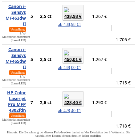
Canon i-
Sensys
5
2,5 ct
1.267 €
438,98 €
MF463dw
II
ab
438,98 €
1
Vorstellung
S/W-
Multifunktionsdrucker
1.706 €
(Laser/LED)
Canon i-
Sensys
5
2,5 ct
1.267 €
450,01 €
MF465dw
II
ab
448,00 €
1
Vorstellung
S/W-
Multifunktionsdrucker
1.715 €
(Laser/LED)
HP Color
Laserjet
7
2,6 ct
1.290 €
428,40 €
Pro MFP
4302fdn
ab
428,40 €
1
Vorstellung
Multifunktionsdrucker
(Laser/LED)
1.718 €
Hinweis: Die Berechnung bei diesem
Farbdrucker
basiert auf der Extraktion des S/W-Anteils. Die
tatsächlichen Kosten können deutlich höher ausfallen.