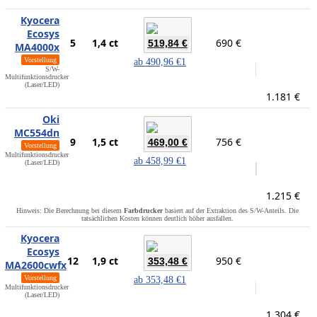
Kyocera
Ecosys
5
1,4 ct
690 €
519,84 €
MA4000x
Vorstellung
ab
490,96 €
1
S/W-
Multifunktionsdrucker
(Laser/LED)
1.181 €
Oki
MC554dn
9
1,5 ct
756 €
469,00 €
Vorstellung
Multifunktionsdrucker
ab
458,99 €
1
(Laser/LED)
1.215 €
Hinweis: Die Berechnung bei diesem
Farbdrucker
basiert auf der Extraktion des S/W-Anteils. Die
tatsächlichen Kosten können deutlich höher ausfallen.
Kyocera
Ecosys
12
1,9 ct
950 €
353,48 €
MA2600cwfx
Vorstellung
ab
353,48 €
1
Multifunktionsdrucker
(Laser/LED)
1.304 €