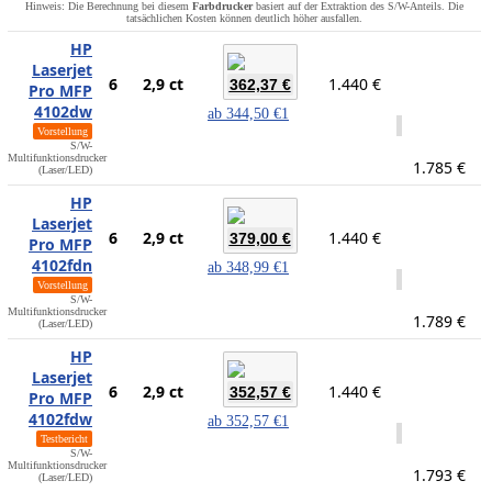
Hinweis: Die Berechnung bei diesem
Farbdrucker
basiert auf der Extraktion des S/W-Anteils. Die
tatsächlichen Kosten können deutlich höher ausfallen.
HP
Laserjet
6
2,9 ct
1.440 €
362,37 €
Pro MFP
4102dw
ab
344,50 €
1
Vorstellung
S/W-
Multifunktionsdrucker
1.785 €
(Laser/LED)
HP
Laserjet
6
2,9 ct
1.440 €
379,00 €
Pro MFP
4102fdn
ab
348,99 €
1
Vorstellung
S/W-
Multifunktionsdrucker
1.789 €
(Laser/LED)
HP
Laserjet
6
2,9 ct
1.440 €
352,57 €
Pro MFP
4102fdw
ab
352,57 €
1
Testbericht
S/W-
Multifunktionsdrucker
1.793 €
(Laser/LED)