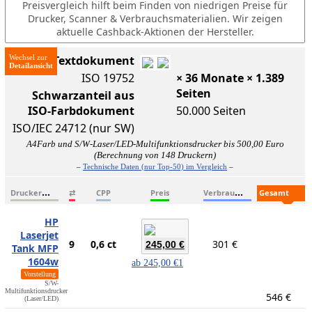
Preisvergleich hilft beim Finden von niedrigen Preise für
Drucker, Scanner & Verbrauchsmaterialien. Wir zeigen
aktuelle Cashback-Aktionen der Hersteller.
Wechsel zur
ISO-Textdokument
ISO 19752
× 36 Monate × 1.389
Seiten
Schwarzanteil aus
ISO-Farbdokument
50.000 Seiten
ISO/IEC 24712 (nur SW)
A4Farb und S/W-Laser/LED-Multifunktionsdrucker bis 500,00 Euro
(Berechnung von 148 Druckern)
–
Technische Daten (nur Top-50) im Vergleich
–
D
ruckername
V
erbrauchsmaterialien
G
esamtkosten
⇄
CPP
Preis
HP
Laserjet
9
0,6 ct
301 €
245,00 €
Tank MFP
1604w
ab
245,00 €
1
Vorstellung
S/W-
Multifunktionsdrucker
546 €
(Laser/LED)