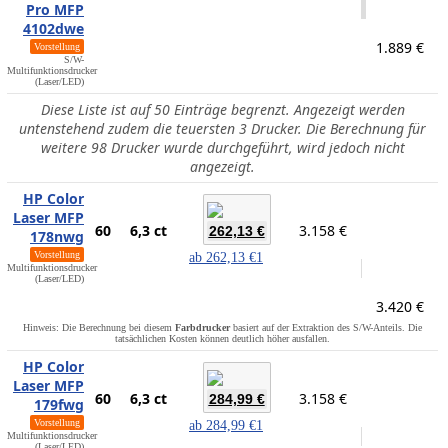
Pro MFP
4102dwe
1.889 €
Vorstellung
S/W-
Multifunktionsdrucker
(Laser/LED)
Diese Liste ist auf 50 Einträge begrenzt. Angezeigt werden
untenstehend zudem die teuersten 3 Drucker. Die Berechnung für
weitere 98 Drucker wurde durchgeführt, wird jedoch nicht
angezeigt.
HP Color
Laser MFP
60
6,3 ct
3.158 €
262,13 €
178nwg
Vorstellung
ab
262,13 €
1
Multifunktionsdrucker
(Laser/LED)
3.420 €
Hinweis: Die Berechnung bei diesem
Farbdrucker
basiert auf der Extraktion des S/W-Anteils. Die
tatsächlichen Kosten können deutlich höher ausfallen.
HP Color
Laser MFP
60
6,3 ct
3.158 €
284,99 €
179fwg
Vorstellung
ab
284,99 €
1
Multifunktionsdrucker
(Laser/LED)