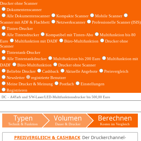
Drucker ohne Scanner
Dokumentenscanner
Alle Dokumentenscanner
Kompakte Scanner
Mobile Scanner
Scanner mit ADF & Flachbett
Netzwerkscanner
Professionelle Scanner (ISIS)
Tinten-Drucker
Alle Tintendrucker
Kompatibel mit Tinten-Abo
Multifunktion bis 80
Euro
Multifunktion mit DADF
Büro-Multifunktion
Drucker ohne
Scanner
Tintentank-Drucker
Alle Tintentankdrucker
Multifunktion bis 200 Euro
Multifunktion mit
DADF
Büro-Multifunktion
Drucker ohne Scanner
Beliebte Drucker
Cashback
Aktuelle Angebote
Preisvergleich
Newsletter
registrierte Benutzer
Meine Drucker & Meinung
Postfach
Einstellungen
Registrieren
DC
A4Farb und S/W-Laser/LED-Multifunktionsdrucker bis 500,00 Euro
Typen
Volumen
Berechnen
Technik & Funktion
Dauer & Drucker
Kosten im Vergleich
PREISVERGLEICH & CASHBACK
Der Druckerchannel-