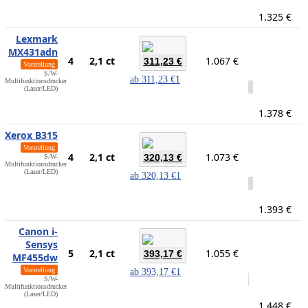
1.325 €
Lexmark
MX431adn
4
2,1 ct
1.067 €
311,23 €
Vorstellung
S/W-
ab
311,23 €
1
Multifunktionsdrucker
(Laser/LED)
1.378 €
Xerox B315
Vorstellung
4
2,1 ct
1.073 €
320,13 €
S/W-
Multifunktionsdrucker
(Laser/LED)
ab
320,13 €
1
1.393 €
Canon i-
Sensys
5
2,1 ct
1.055 €
393,17 €
MF455dw
Vorstellung
ab
393,17 €
1
S/W-
Multifunktionsdrucker
(Laser/LED)
1.448 €