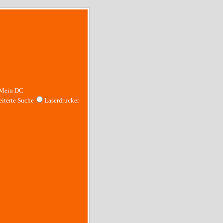
Mein DC
iterte Suche
Laserdrucker