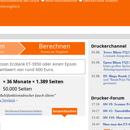
Multifunktion mit DADF
Büro-Multifunktion
Drucker ohne Scanner
reisvergleich
en
Berechnen
Druckerchannel
ker
Kosten im Vergleich
05.08.
Xerox Bilanz FQ2
Lexmark-
​Integrati
05.08.
Epson Bilanz FQ1/
pson Ecotank ET-3950 oder einen Epson
keine großen Sprün
amtwert von rund 600 Euro.
Arbeitsgruppendru
02.08.
DC-
​Bingo Runde 2
und "ReadyPrint Fle
× 36 Monate × 1.389 Seiten
gewinnen
50.000 Seiten
ultifunktionsdrucker (auch ältere"
Drucker-Forum
m Vergleich
–
17:16
Verbrauchsmaterialien
Gesamtkosten
16:27
13:42
10:43