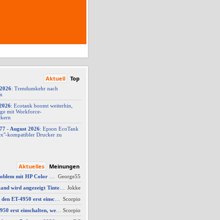
Aktuell
Top
/2026
: Trendumkehr nach
on
2026
: Ecotank boomt weiterhin,
ge mit Workforce-
ckern
77 -
​ August 2026
: Epson EcoTank
x"-
​kompatibler Drucker zu
Aktuelles
Meinungen
AW #9: Scanner Problem mit HP Color Laserjet Pro MFP M479fdw
George55
AW #2: Tintenfüllstand wird angezeigt Tintenfüllstand wird angezeigt, aber unter Druckkopf-Status --
Jokke
AW #10: Muss man den ET-4950 erst einschalten, wenn man vom Mac drucken möchte?
Scorpio
Muss man den ET-4950 erst einschalten, wenn man vom Mac drucken möchte?
Scorpio