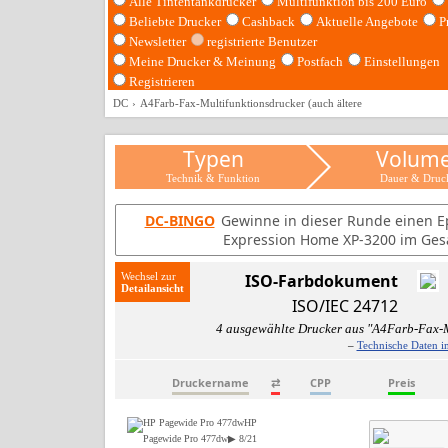
Alle Tintentankdrucker
Multifunktion bis 200 Euro
Beliebte Drucker
Cashback
Aktuelle Angebote
P
Newsletter
registrierte Benutzer
Meine Drucker & Meinung
Postfach
Einstellungen
Registrieren
DC
A4Farb-Fax-Multifunktionsdrucker (auch ältere
Typen
Volum
Technik & Funktion
Dauer & Druc
DC-BINGO
Gewinne in dieser Runde einen E
Expression Home XP-3200 im Ges
Wechsel zur
ISO-Farbdokument
ISO/IEC 24712
4 ausgewählte Drucker aus "A4Farb-Fax-M
–
Technische Daten i
Druckername
⇄
CPP
Preis
HP
Pagewide Pro 477dw
▶ 8/21