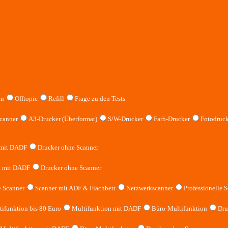
en
Offtopic
Refill
Frage zu den Tests
canner
A3-Drucker (Überformat)
S/W-Drucker
Farb-Drucker
Fotodruck
 mit DADF
Drucker ohne Scanner
n mit DADF
Drucker ohne Scanner
 Scanner
Scanner mit ADF & Flachbett
Netzwerkscanner
Professionelle S
ifunktion bis 80 Euro
Multifunktion mit DADF
Büro-Multifunktion
Dru