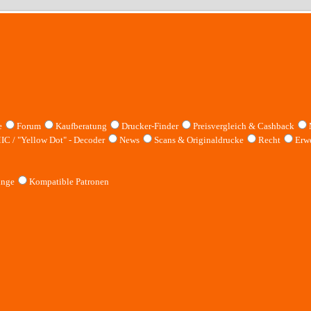
e
Forum
Kaufberatung
Drucker-Finder
Preisvergleich & Cashback
IC / "Yellow Dot" - Decoder
News
Scans & Originaldrucke
Recht
Erwe
inge
Kompatible Patronen