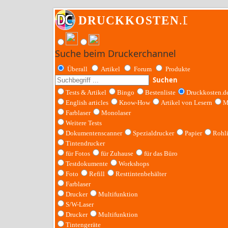
Suche beim Druckerchannel
Überall
Artikel
Forum
Produkte
Suchen
Tests & Artikel
Bingo
Bestenliste
Druckkosten.d
English articles
Know-How
Artikel von Lesern
M
Farblaser
Monolaser
Weitere Tests
Dokumentenscanner
Spezialdrucker
Papier
Rohl
Tintendrucker
für Fotos
für Zuhause
für das Büro
Testdokumente
Workshops
Foto
Refill
Resttintenbehälter
Farblaser
Drucker
Multifunktion
S/W-Laser
Drucker
Multifunktion
Tintengeräte