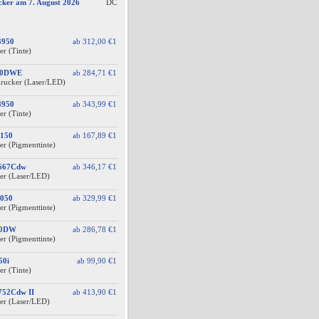
cker am 7. August 2026
DC
3950
ab
312,00 €
1
er (Tinte)
60DWE
ab
284,71 €
1
drucker (Laser/LED)
4950
ab
343,99 €
1
er (Tinte)
150
ab
167,89 €
1
er (Pigmenttinte)
F667Cdw
ab
346,17 €
1
er (Laser/LED)
050
ab
329,99 €
1
er (Pigmenttinte)
10DW
ab
286,78 €
1
er (Pigmenttinte)
50i
ab
99,90 €
1
er (Tinte)
752Cdw II
ab
413,90 €
1
er (Laser/LED)