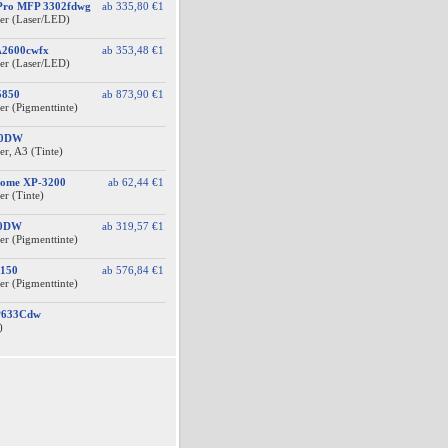
 Pro MFP 3302fdwg
ab
335,80 €
1
er (Laser/LED)
A2600cwfx
ab
353,48 €
1
er (Laser/LED)
5850
ab
873,90 €
1
er (Pigmenttinte)
10DW
r, A3 (Tinte)
Home XP-3200
ab
62,44 €
1
er (Tinte)
10DW
ab
319,57 €
1
er (Pigmenttinte)
150
ab
576,84 €
1
er (Pigmenttinte)
BP633Cdw
)