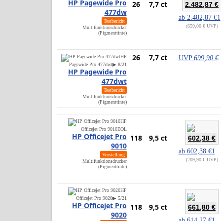
HP Pagewide Pro
26
7,7 ct
2.482,87 €
477dw
ab
2.482,87 €
1
Testbericht
659,00 € UVP
Multifunktionsdrucker
(Pigmenttinte)
26
7,7 ct
HP
UVP
699,90 €
Pagewide Pro 477dwt
▶ 8/21
HP Pagewide Pro
477dwt
Testbericht
Multifunktionsdrucker
(Pigmenttinte)
HP
Officejet Pro 9010
EOL
HP Officejet Pro
118
9,5 ct
602,38 €
9010
ab
602,38 €
1
Vorstellung
209,90 € UVP
Multifunktionsdrucker
(Pigmenttinte)
HP
Officejet Pro 9020
▶ 5/21
HP Officejet Pro
118
9,5 ct
661,80 €
9020
ab
614,27 €
1