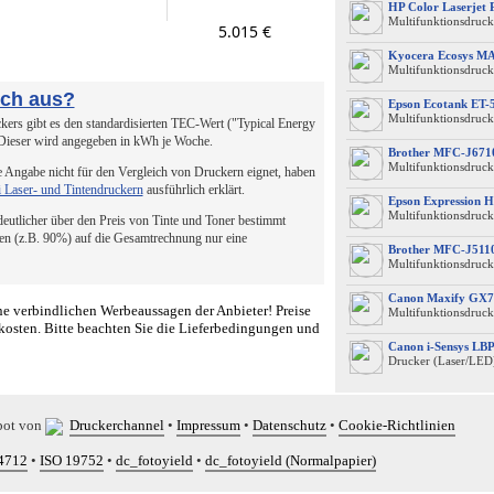
HP Color Laserjet
Multifunktionsdruck
5.015 €
Kyocera Ecosys M
Multifunktionsdruck
uch aus?
Epson Ecotank ET-
Multifunktionsdruck
ers gibt es den standardisierten TEC-Wert ("Typical Energy
 Dieser wird angegeben in kWh je Woche.
Brother MFC-J67
Multifunktionsdrucke
 Angabe nicht für den Vergleich von Druckern eignet, haben
i Laser- und Tintendruckern
ausführlich erklärt.
Epson Expression 
Multifunktionsdruck
 deutlicher über den Preis von Tinte und Toner bestimmt
en (z.B. 90%) auf die Gesamtrechnung nur eine
Brother MFC-J51
Multifunktionsdruck
Canon Maxify GX7
e verbindlichen Werbeaussagen der Anbieter! Preise
Multifunktionsdruck
kosten. Bitte beachten Sie die Lieferbedingungen und
Canon i-Sensys L
Drucker (Laser/LED
bot von
Druckerchannel
•
Impressum
•
Datenschutz
•
Cookie-Richtlinien
4712
•
ISO 19752
•
dc_fotoyield
•
dc_fotoyield (Normalpapier)