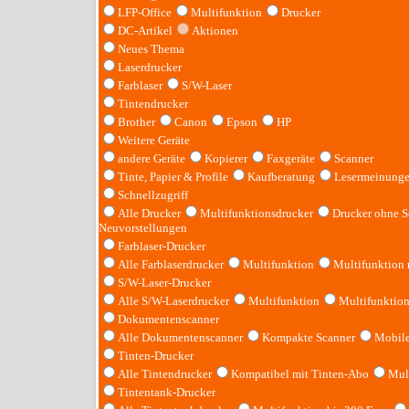
LFP-Office
Multifunktion
Drucker
DC-Artikel
Aktionen
Neues Thema
Laserdrucker
Farblaser
S/W-Laser
Tintendrucker
Brother
Canon
Epson
HP
Weitere Geräte
andere Geräte
Kopierer
Faxgeräte
Scanner
Tinte, Papier & Profile
Kaufberatung
Lesermeinung
Schnellzugriff
Alle Drucker
Multifunktionsdrucker
Drucker ohne S
Neuvorstellungen
Farblaser-Drucker
Alle Farblaserdrucker
Multifunktion
Multifunktion
S/W-Laser-Drucker
Alle S/W-Laserdrucker
Multifunktion
Multifunktio
Dokumentenscanner
Alle Dokumentenscanner
Kompakte Scanner
Mobile
Tinten-Drucker
Alle Tintendrucker
Kompatibel mit Tinten-Abo
Mult
Tintentank-Drucker