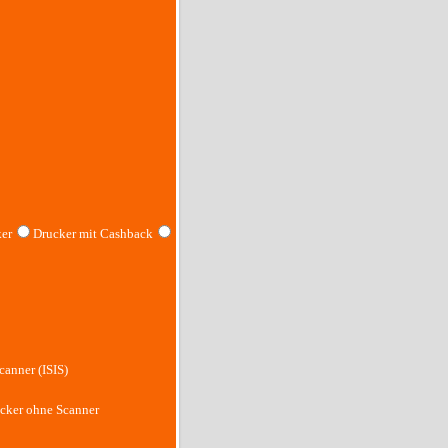
er
Drucker mit Cashback
canner (ISIS)
cker ohne Scanner