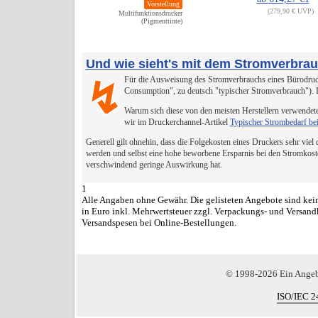
Vorstellung
279,90 € UVP
Multifunktionsdrucker
(Pigmenttinte)
Und wie sieht's mit dem Stromverbra
Für die Ausweisung des Stromverbrauchs eines Bürodruck
↯
Consumption", zu deutsch "typischer Stromverbrauch").
Warum sich diese von den meisten Herstellern verwendete
wir im Druckerchannel-Artikel
Typischer Strombedarf be
Generell gilt ohnehin, dass die Folgekosten eines Druckers sehr viel
werden und selbst eine hohe beworbene Ersparnis bei den Stromkost
verschwindend geringe Auswirkung hat.
1
Alle Angaben ohne Gewähr. Die gelisteten Angebote sind kein
in Euro inkl. Mehrwertsteuer zzgl. Verpackungs- und Versand
Versandspesen bei Online-Bestellungen.
© 1998-2026 Ein Ange
ISO/IEC 2