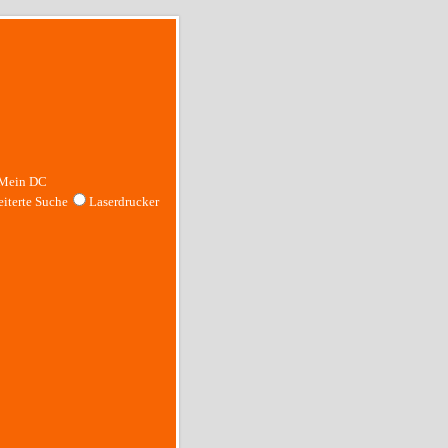
Mein DC
iterte Suche
Laserdrucker