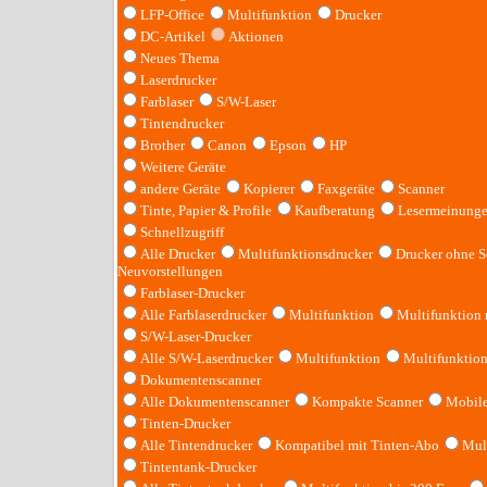
LFP-Office
Multifunktion
Drucker
DC-Artikel
Aktionen
Neues Thema
Laserdrucker
Farblaser
S/W-Laser
Tintendrucker
Brother
Canon
Epson
HP
Weitere Geräte
andere Geräte
Kopierer
Faxgeräte
Scanner
Tinte, Papier & Profile
Kaufberatung
Lesermeinung
Schnellzugriff
Alle Drucker
Multifunktionsdrucker
Drucker ohne S
Neuvorstellungen
Farblaser-Drucker
Alle Farblaserdrucker
Multifunktion
Multifunktion
S/W-Laser-Drucker
Alle S/W-Laserdrucker
Multifunktion
Multifunktio
Dokumentenscanner
Alle Dokumentenscanner
Kompakte Scanner
Mobile
Tinten-Drucker
Alle Tintendrucker
Kompatibel mit Tinten-Abo
Mult
Tintentank-Drucker