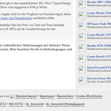
Brother MFC-J50
ers gibt es den standardisierten TEC-Wert ("Typical Energy
Multifunktionsdruck
 Dieser wird angegeben in kWh je Woche.
Canon Maxify GX4
 Angabe nicht für den Vergleich von Druckern eignet, haben
Multifunktionsdruck
i Laser- und Tintendruckern
ausführlich erklärt.
HP Smart Tank 700
 deutlicher über den Preis von Tinte und Toner bestimmt
Multifunktionsdruck
en (z.B. 90%) auf die Gesamtrechnung nur eine
Canon Maxify GX7
Multifunktionsdruck
e verbindlichen Werbeaussagen der Anbieter! Preise
Brother DCP-T58
kosten. Bitte beachten Sie die Lieferbedingungen und
Multifunktionsdruck
Canon Maxify GX7
Multifunktionsdruck
Epson Ecotank ET-
Multifunktionsdruck
Kyocera Ecosys P
Drucker (Laser/LED
bot von
Druckerchannel
•
Impressum
•
Datenschutz
•
Cookie-Richtlinien
4712
•
ISO 19752
•
dc_fotoyield
•
dc_fotoyield (Normalpapier)