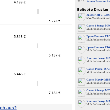
4.199 €
21:13
Admin Passwort än
Beliebte Drucker
Brother MFC-L28
S/W-Multifunktions
5.274 €
Canon i-Sensys M
Multifunktionsdruck
5.318 €
Epson Ecotank ET-
Multifunktionsdruck
Epson Ecotank ET-
Multifunktionsdruck
6.137 €
Kyocera Ecosys M
Multifunktionsdruck
Canon Pixma TS77
Multifunktionsdruck
6.446 €
Canon Maxify MB5
Multifunktionsdruck
Canon i-Sensys MF
7.184 €
Multifunktionsdruck
Kyocera Ecosys M
Multifunktionsdruck
uch aus?