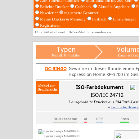
Alle Tintentankdrucker
Multifunktion bis 200 Euro
Beliebte Drucker
Cashback
Aktuelle Angebote
P
Newsletter
registrierte Benutzer
Meine Drucker & Meinung
Postfach
Einstellungen
Registrieren
DC
A4Farb-Laser/LED-Fax-Multifunktionsdrucker
Typen
Volum
Technik & Funktion
Dauer & Druc
DC-BINGO
Gewinne in dieser Runde einen E
Expression Home XP-3200 im Ges
Wechsel zur
ISO-Farbdokument
ISO/IEC 24712
3 ausgewählte Drucker aus "A4Farb-Lase
–
Technische Daten i
Druckername
⇄
CPP
Preis
Kyocera Ecosys MA4000cifx