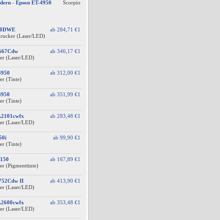
dern - Epson ET-4950
Scorpio
60DWE
ab
284,71 €
1
drucker (Laser/LED)
F667Cdw
ab
346,17 €
1
er (Laser/LED)
3950
ab
312,00 €
1
er (Tinte)
4950
ab
351,99 €
1
er (Tinte)
A2101cwfx
ab
283,48 €
1
er (Laser/LED)
50i
ab
99,90 €
1
er (Tinte)
150
ab
167,89 €
1
er (Pigmenttinte)
752Cdw II
ab
413,90 €
1
er (Laser/LED)
A2600cwfx
ab
353,48 €
1
er (Laser/LED)