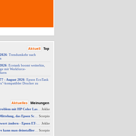
Aktuell
Top
/2026
: Trendumkehr nach
on
2026
: Ecotank boomt weiterhin,
ge mit Workforce-
ckern
77 -
​ August 2026
: Epson EcoTank
x"-
​kompatibler Drucker zu
Aktuelles
Meinungen
AW #13: Scanner Problem mit HP Color Laserjet Pro MFP M479fdw
Jokke
Ich erhalte die Mittelung, das Epson Scanner Monitor demnächst nicht mehr vom Mac unterstützt wird
Scorpio
AW #4: Admin Passwort ändern - Epson ET-4950
Jokke
Welche Software kann man deinstallieren - welche ich zwingend erforderlich
Scorpio