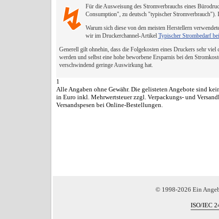
Für die Ausweisung des Stromverbrauchs eines Bürodruck
↯
Consumption", zu deutsch "typischer Stromverbrauch").
Warum sich diese von den meisten Herstellern verwendete
wir im Druckerchannel-Artikel
Typischer Strombedarf be
Generell gilt ohnehin, dass die Folgekosten eines Druckers sehr viel
werden und selbst eine hohe beworbene Ersparnis bei den Stromkost
verschwindend geringe Auswirkung hat.
1
Alle Angaben ohne Gewähr. Die gelisteten Angebote sind kein
in Euro inkl. Mehrwertsteuer zzgl. Verpackungs- und Versand
Versandspesen bei Online-Bestellungen.
© 1998-2026 Ein Ange
ISO/IEC 2