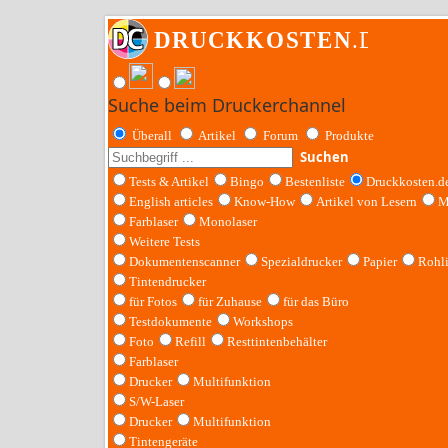
Suche beim Druckerchannel
Überall
Artikel
Forum
Produkte
Suchen
Tests & Artikel
Bingo
Bestenliste
Druckkosten.d
English articles
Know-How
Artikel von Lesern
M
Farblaser
Monolaser
Weitere Tests
Dokumentenscanner
Spezialdrucker
Papier
Rohl
Tintendrucker
für Fotos
für Zuhause
für das Büro
Testdokumente
Workshops
Foto
Refill
Resttintenbehälter
Farblaser
Drucker
Multifunktion
S/W-Laser
Drucker
Multifunktion
Tintengeräte