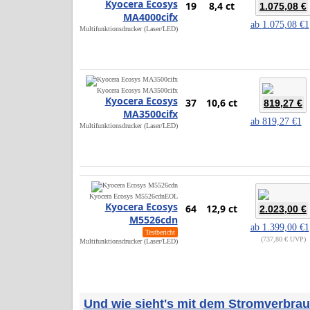
Kyocera Ecosys
19
8,4 ct
1.075,08 €
MA4000cifx
ab
1.075,08 €
1
Multifunktionsdrucker (Laser/LED)
Kyocera Ecosys MA3500cifx
Kyocera Ecosys
37
10,6 ct
819,27 €
MA3500cifx
ab
819,27 €
1
Multifunktionsdrucker (Laser/LED)
Kyocera Ecosys M5526cdn
EOL
Kyocera Ecosys
64
12,9 ct
2.023,00 €
M5526cdn
ab
1.399,00 €
1
Testbericht
737,80 € UVP
Multifunktionsdrucker (Laser/LED)
Und wie sieht's mit dem Stromverbra