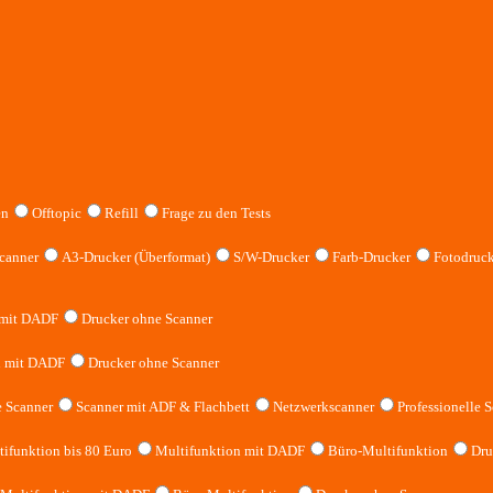
en
Offtopic
Refill
Frage zu den Tests
canner
A3-Drucker (Überformat)
S/W-Drucker
Farb-Drucker
Fotodruck
 mit DADF
Drucker ohne Scanner
n mit DADF
Drucker ohne Scanner
 Scanner
Scanner mit ADF & Flachbett
Netzwerkscanner
Professionelle S
ifunktion bis 80 Euro
Multifunktion mit DADF
Büro-Multifunktion
Dru