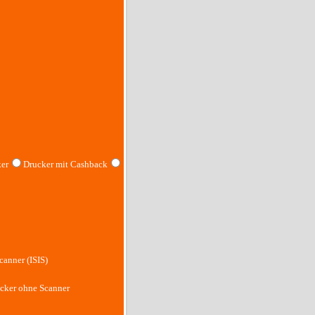
er
Drucker mit Cashback
canner (ISIS)
cker ohne Scanner