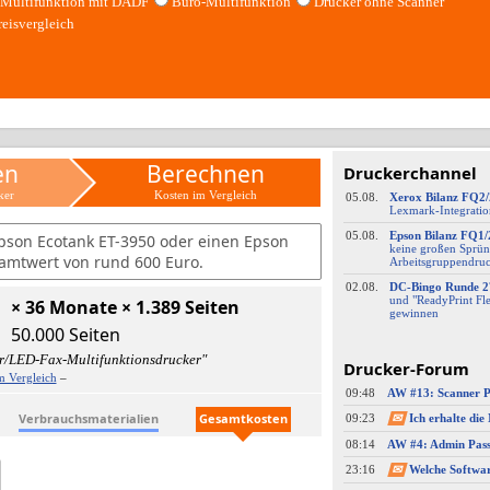
Multifunktion mit DADF
Büro-Multifunktion
Drucker ohne Scanner
reisvergleich
en
Berechnen
Druckerchannel
ker
Kosten im Vergleich
05.08.
Xerox Bilanz FQ2
Lexmark-
​Integrati
05.08.
Epson Bilanz FQ1/
pson Ecotank ET-3950 oder einen Epson
keine großen Sprün
amtwert von rund 600 Euro.
Arbeitsgruppendru
02.08.
DC-
​Bingo Runde 2
und "ReadyPrint Fle
× 36 Monate × 1.389 Seiten
gewinnen
50.000 Seiten
r/LED-Fax-Multifunktionsdrucker"
Drucker-Forum
m Vergleich
–
09:48
Verbrauchsmaterialien
Gesamtkosten
09:23
✉
08:14
23:16
✉