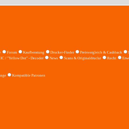
e
Forum
Kaufberatung
Drucker-Finder
Preisvergleich & Cashback
IC / "Yellow Dot" - Decoder
News
Scans & Originaldrucke
Recht
Erwe
inge
Kompatible Patronen