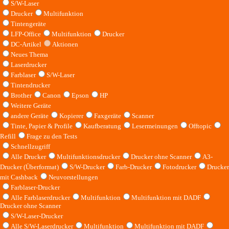
S/W-Laser
Drucker
Multifunktion
Tintengeräte
LFP-Office
Multifunktion
Drucker
DC-Artikel
Aktionen
Neues Thema
Laserdrucker
Farblaser
S/W-Laser
Tintendrucker
Brother
Canon
Epson
HP
Weitere Geräte
andere Geräte
Kopierer
Faxgeräte
Scanner
Tinte, Papier & Profile
Kaufberatung
Lesermeinungen
Offtopic
Refill
Frage zu den Tests
Schnellzugriff
Alle Drucker
Multifunktionsdrucker
Drucker ohne Scanner
A3-
Drucker (Überformat)
S/W-Drucker
Farb-Drucker
Fotodrucker
Drucker
mit Cashback
Neuvorstellungen
Farblaser-Drucker
Alle Farblaserdrucker
Multifunktion
Multifunktion mit DADF
Drucker ohne Scanner
S/W-Laser-Drucker
Alle S/W-Laserdrucker
Multifunktion
Multifunktion mit DADF