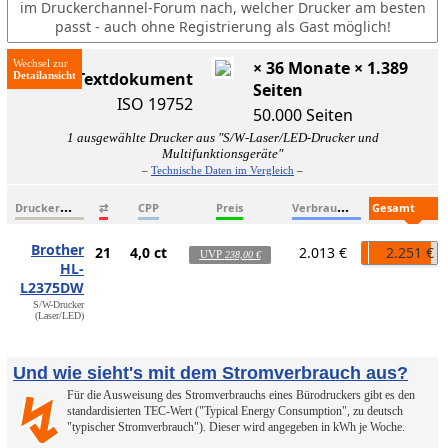
im Druckerchannel-Forum nach, welcher Drucker am besten
passt - auch ohne Registrierung als Gast möglich!
Wechsel zur
× 36 Monate × 1.389
ISO-Textdokument
Seiten
ISO 19752
50.000 Seiten
1 ausgewählte Drucker aus "S/W-Laser/LED-Drucker und
Multifunktionsgeräte"
–
Technische Daten im Vergleich
–
D
ruckername
V
erbrauchsmaterialien
G
esamtkosten
⇄
CPP
Preis
Brother
21
4,0 ct
2.013 €
2.251 €
UVP
238,00 €
HL-
L2375DW
S/W-Drucker
(Laser/LED)
Und wie sieht's mit dem Stromverbrauch aus?
Für die Ausweisung des Stromverbrauchs eines Bürodruckers gibt es den
↯
standardisierten TEC-Wert ("Typical Energy Consumption", zu deutsch
"typischer Stromverbrauch"). Dieser wird angegeben in kWh je Woche.