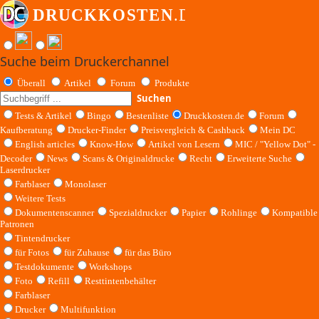
Suche beim Druckerchannel
Überall
Artikel
Forum
Produkte
Suchen
Tests & Artikel
Bingo
Bestenliste
Druckkosten.de
Forum
Kaufberatung
Drucker-Finder
Preisvergleich & Cashback
Mein DC
English articles
Know-How
Artikel von Lesern
MIC / "Yellow Dot" -
Decoder
News
Scans & Originaldrucke
Recht
Erweiterte Suche
Laserdrucker
Farblaser
Monolaser
Weitere Tests
Dokumentenscanner
Spezialdrucker
Papier
Rohlinge
Kompatible
Patronen
Tintendrucker
für Fotos
für Zuhause
für das Büro
Testdokumente
Workshops
Foto
Refill
Resttintenbehälter
Farblaser
Drucker
Multifunktion