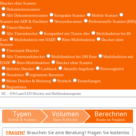
Drucker ohne Scanner
Dokumentenscanner
Alle Dokumentenscanner
Kompakte Scanner
Mobile Scanner
Scanner mit ADF & Flachbett
Netzwerkscanner
Professionelle Scanner (ISIS)
Tinten-Drucker
Alle Tintendrucker
Kompatibel mit Tinten-Abo
Multifunktion bis 80
Euro
Multifunktion mit DADF
Büro-Multifunktion
Drucker ohne
Scanner
Tintentank-Drucker
Alle Tintentankdrucker
Multifunktion bis 200 Euro
Multifunktion mit
DADF
Büro-Multifunktion
Drucker ohne Scanner
Beliebte Drucker
Cashback
Aktuelle Angebote
Preisvergleich
Newsletter
registrierte Benutzer
Meine Drucker & Meinung
Postfach
Einstellungen
Registrieren
DC
S/W-Laser/LED-Drucker und Multifunktionsgeräte
Typen
Volumen
Berechnen
Technik & Funktion
Dauer & Drucker
Kosten im Vergleich
FRAGEN?
Brauchen Sie eine Beratung? Fragen Sie kostenlos