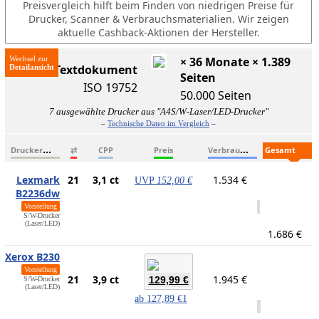
Preisvergleich hilft beim Finden von niedrigen Preise für
Drucker, Scanner & Verbrauchsmaterialien. Wir zeigen
aktuelle Cashback-Aktionen der Hersteller.
Wechsel zur
× 36 Monate × 1.389
ISO-Textdokument
Seiten
ISO 19752
50.000 Seiten
7 ausgewählte Drucker aus "A4S/W-Laser/LED-Drucker"
–
Technische Daten im Vergleich
–
D
ruckername
V
erbrauchsmaterialien
G
esamtkosten
⇄
CPP
Preis
Lexmark
21
3,1 ct
1.534 €
UVP
152,00 €
B2236dw
Vorstellung
S/W-Drucker
(Laser/LED)
1.686 €
Xerox B230
Vorstellung
21
3,9 ct
1.945 €
129,99 €
S/W-Drucker
(Laser/LED)
ab
127,89 €
1