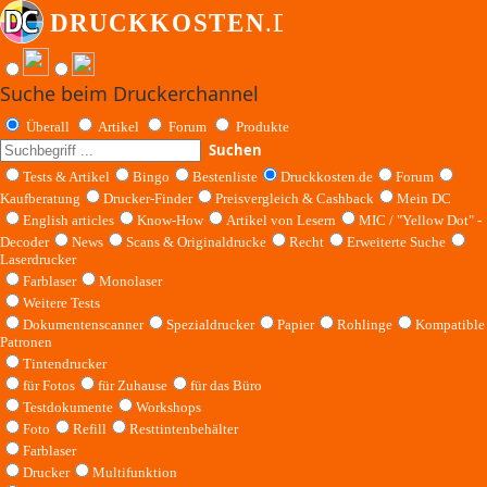
Suche beim Druckerchannel
Überall
Artikel
Forum
Produkte
Suchen
Tests & Artikel
Bingo
Bestenliste
Druckkosten.de
Forum
Kaufberatung
Drucker-Finder
Preisvergleich & Cashback
Mein DC
English articles
Know-How
Artikel von Lesern
MIC / "Yellow Dot" -
Decoder
News
Scans & Originaldrucke
Recht
Erweiterte Suche
Laserdrucker
Farblaser
Monolaser
Weitere Tests
Dokumentenscanner
Spezialdrucker
Papier
Rohlinge
Kompatible
Patronen
Tintendrucker
für Fotos
für Zuhause
für das Büro
Testdokumente
Workshops
Foto
Refill
Resttintenbehälter
Farblaser
Drucker
Multifunktion