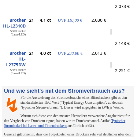
2.073 €
Brother
21
4,1 ct
2.030 €
UVP
118,00 €
HL-L2310D
S/W-Drucker
(Laser/LED)
2.148 €
Brother
21
4,0 ct
2.013 €
UVP
238,00 €
HL-
L2375DW
2.251 €
S/W-Drucker
(Laser/LED)
Und wie sieht's mit dem Stromverbrauch aus?
Für die Ausweisung des Stromverbrauchs eines Bürodruckers gibt es den
↯
standardisierten TEC-Wert ("Typical Energy Consumption", zu deutsch
"typischer Stromverbrauch"). Dieser wird angegeben in kWh je Woche.
Warum sich diese von den meisten Herstellern verwendete Angabe nicht für
den Vergleich von Druckern eignet, haben wir im Druckerchannel-Artikel
Typischer
Strombedarf bei Laser- und Tintendruckern
ausführlich erklärt.
Generell gilt ohnehin, dass die Folgekosten eines Druckers sehr viel deutlicher über den