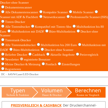
Drucker ohne Scanner
Dokumentenscanner
Alle Dokumentenscanner
Kompakte Scanner
Mobile Scanner
Scanner mit ADF & Flachbett
Netzwerkscanner
Professionelle Scanner (ISIS)
Tinten-Drucker
Alle Tintendrucker
Kompatibel mit Tinten-Abo
Multifunktion bis 80
Euro
Multifunktion mit DADF
Büro-Multifunktion
Drucker ohne
Scanner
Tintentank-Drucker
Alle Tintentankdrucker
Multifunktion bis 200 Euro
Multifunktion mit
DADF
Büro-Multifunktion
Drucker ohne Scanner
Beliebte Drucker
Cashback
Aktuelle Angebote
Preisvergleich
Newsletter
registrierte Benutzer
Meine Drucker & Meinung
Postfach
Einstellungen
Registrieren
DC
A4S/W-Laser/LED-Drucker
Typen
Volumen
Berechnen
Technik & Funktion
Dauer & Drucker
Kosten im Vergleich
PREISVERGLEICH & CASHBACK
Der Druckerchannel-