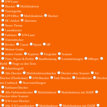
S/W-Laser
Drucker
Multifunktion
Tintengeräte
LFP-Office
Multifunktion
Drucker
DC-Artikel
Aktionen
Neues Thema
Laserdrucker
Farblaser
S/W-Laser
Tintendrucker
Brother
Canon
Epson
HP
Weitere Geräte
andere Geräte
Kopierer
Faxgeräte
Scanner
Tinte, Papier & Profile
Kaufberatung
Lesermeinungen
Offtopic
Refill
Frage zu den Tests
Schnellzugriff
Alle Drucker
Multifunktionsdrucker
Drucker ohne Scanner
A3-
Drucker (Überformat)
S/W-Drucker
Farb-Drucker
Fotodrucker
Drucker
mit Cashback
Neuvorstellungen
Farblaser-Drucker
Alle Farblaserdrucker
Multifunktion
Multifunktion mit DADF
Drucker ohne Scanner
S/W-Laser-Drucker
Alle S/W-Laserdrucker
Multifunktion
Multifunktion mit DADF