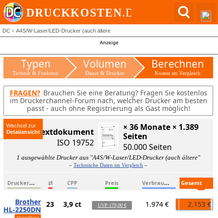
DC
A4S/W-Laser/LED-Drucker (auch ältere
Typen
Volumen
Berechnen
Technik & Funktion
Dauer & Drucker
Kosten im Vergleich
FRAGEN?
Brauchen Sie eine Beratung? Fragen Sie kostenlos
im Druckerchannel-Forum nach, welcher Drucker am besten
passt - auch ohne Registrierung als Gast möglich!
× 36 Monate × 1.389
Wechsel zur
ISO-Textdokument
Seiten
ISO 19752
50.000 Seiten
1 ausgewählte Drucker aus "A4S/W-Laser/LED-Drucker (auch ältere"
–
Technische Daten im Vergleich
–
D
ruckername
V
erbrauchsmaterialien
G
esamtkosten
⇄
CPP
Preis
Brother
23
3,9 ct
1.974 €
2.153 €
UVP
179,00 €
HL-2250DN
Vorstellung