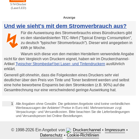
S/W-Drucker
(Laser/LED)
Und wie sieht's mit dem Stromverbrauch aus?
Für die Ausweisung des Stromverbrauchs eines Bürodruckers gibt
↯
es den standardisierten TEC-Wert ("Typical Energy Consumption",
zu deutsch "typischer Stromverbrauch"). Dieser wird angegeben in
kWh je Woche.
Warum sich diese von den meisten Herstellern verwendete Angabe
nicht für den Vergleich von Druckern eignet, haben wir im Druckerchannel-
Artikel
Typischer Strombedarf bei Laser- und Tintendruckern
ausführlich
erklärt.
Generell gilt ohnehin, dass die Folgekosten eines Druckers sehr viel
deutlicher über den Preis von Tinte und Toner bestimmt werden und selbst
eine hohe beworbene Ersparnis bei den Stromkosten (z.B. 90%) auf die
Gesamtrechnung nur eine verschwindend geringe Auswirkung hat.
1
Alle Angaben ohne Gewähr. Die gelisteten Angebote sind keine verbindlichen
Werbeaussagen der Anbieter! Preise in Euro inkl. Mehrwertsteuer zzgl.
Verpackungs- und Versandkosten. Bitte beachten Sie die Lieferbedingungen
und Versandspesen bei Online-Bestellungen.
© 1998-2026 Ein Angebot von
Druckerchannel
•
Impressum
•
Datenschutz
•
Cookie-Richtlinien