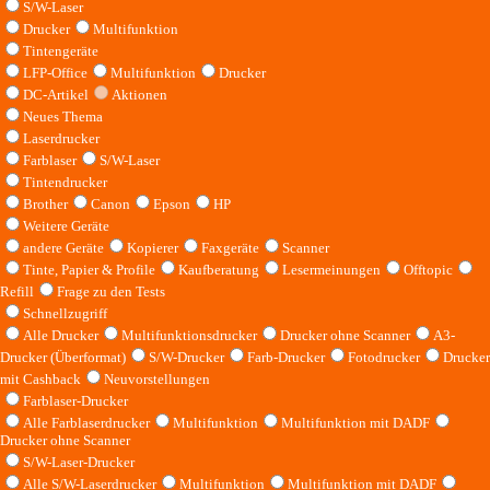
S/W-Laser
Drucker
Multifunktion
Tintengeräte
LFP-Office
Multifunktion
Drucker
DC-Artikel
Aktionen
Neues Thema
Laserdrucker
Farblaser
S/W-Laser
Tintendrucker
Brother
Canon
Epson
HP
Weitere Geräte
andere Geräte
Kopierer
Faxgeräte
Scanner
Tinte, Papier & Profile
Kaufberatung
Lesermeinungen
Offtopic
Refill
Frage zu den Tests
Schnellzugriff
Alle Drucker
Multifunktionsdrucker
Drucker ohne Scanner
A3-
Drucker (Überformat)
S/W-Drucker
Farb-Drucker
Fotodrucker
Drucker
mit Cashback
Neuvorstellungen
Farblaser-Drucker
Alle Farblaserdrucker
Multifunktion
Multifunktion mit DADF
Drucker ohne Scanner
S/W-Laser-Drucker
Alle S/W-Laserdrucker
Multifunktion
Multifunktion mit DADF