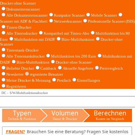
Drucker ohne Scanner
Dokumentenscanner
Alle Dokumentenscanner
Kompakte Scanner
Mobile Scanner
Scanner mit ADF & Flachbett
Netzwerkscanner
Professionelle Scanner (ISIS)
Tinten-Drucker
Alle Tintendrucker
Kompatibel mit Tinten-Abo
Multifunktion bis 80
Euro
Multifunktion mit DADF
Büro-Multifunktion
Drucker ohne
Scanner
Tintentank-Drucker
Alle Tintentankdrucker
Multifunktion bis 200 Euro
Multifunktion mit
DADF
Büro-Multifunktion
Drucker ohne Scanner
Beliebte Drucker
Cashback
Aktuelle Angebote
Preisvergleich
Newsletter
registrierte Benutzer
Meine Drucker & Meinung
Postfach
Einstellungen
Registrieren
DC
S/W-Multifunktionsdrucker
Typen
Volumen
Berechnen
Technik & Funktion
Dauer & Drucker
Kosten im Vergleich
FRAGEN?
Brauchen Sie eine Beratung? Fragen Sie kostenlos