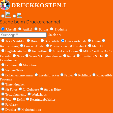
Suche beim Druckerchannel
Überall
Artikel
Forum
Produkte
Suchen
Tests & Artikel
Bingo
Bestenliste
Druckkosten.de
Forum
Kaufberatung
Drucker-Finder
Preisvergleich & Cashback
Mein DC
English articles
Know-How
Artikel von Lesern
MIC / "Yellow Dot" -
Decoder
News
Scans & Originaldrucke
Recht
Erweiterte Suche
Laserdrucker
Farblaser
Monolaser
Weitere Tests
Dokumentenscanner
Spezialdrucker
Papier
Rohlinge
Kompatible
Patronen
Tintendrucker
für Fotos
für Zuhause
für das Büro
Testdokumente
Workshops
Foto
Refill
Resttintenbehälter
Farblaser
Drucker
Multifunktion