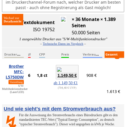
im Druckerchannel-Forum nach, welcher Drucker am besten
passt - auch ohne Registrierung als Gast möglich!
Wechsel zur
× 36 Monate × 1.389
ISO-Textdokument
Seiten
ISO 19752
50.000 Seiten
1 ausgewählte Drucker aus "S/W-Multifunktionsdrucker"
–
Technische Daten im Vergleich
–
D
ruckername
V
erbrauchsmaterialien
G
esamtkosten
⇄
CPP
Preis
Brother
MFC-
6
1,8 ct
908 €
1.149,50 €
L5750DW
Vorstellung
ab
1.149,50 €
1
S/W-
704,48 € UVP
Multifunktionsdrucker
1.613 €
(Laser/LED)
Und wie sieht's mit dem Stromverbrauch aus?
Für die Ausweisung des Stromverbrauchs eines Bürodruckers gibt es den
↯
standardisierten TEC-Wert ("Typical Energy Consumption", zu deutsch
"typischer Stromverbrauch"). Dieser wird angegeben in kWh je Woche.